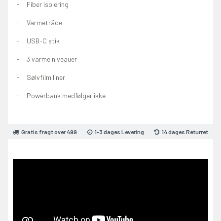
Fiber isolering
Varmetråde
USB-C stik
3 varme niveauer
Sølvfilm liner
Powerbank medfølger ikke
Gratis fragt over 499
1-3 dages Levering
14 dages Returret