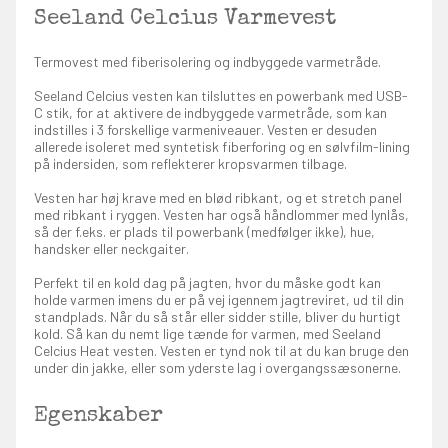
Seeland Celcius Varmevest
Termovest med fiberisolering og indbyggede varmetråde.
Seeland Celcius vesten kan tilsluttes en powerbank med USB-
C stik, for at aktivere de indbyggede varmetråde, som kan
indstilles i 3 forskellige varmeniveauer. Vesten er desuden
allerede isoleret med syntetisk fiberforing og en sølvfilm-lining
på indersiden, som reflekterer kropsvarmen tilbage.
Vesten har høj krave med en blød ribkant, og et stretch panel
med ribkant i ryggen. Vesten har også håndlommer med lynlås,
så der f.eks. er plads til powerbank (medfølger ikke), hue,
handsker eller neckgaiter.
Perfekt til en kold dag på jagten, hvor du måske godt kan
holde varmen imens du er på vej igennem jagtreviret, ud til din
standplads. Når du så står eller sidder stille, bliver du hurtigt
kold. Så kan du nemt lige tænde for varmen, med Seeland
Celcius Heat vesten. Vesten er tynd nok til at du kan bruge den
under din jakke, eller som yderste lag i overgangssæsonerne.
Egenskaber