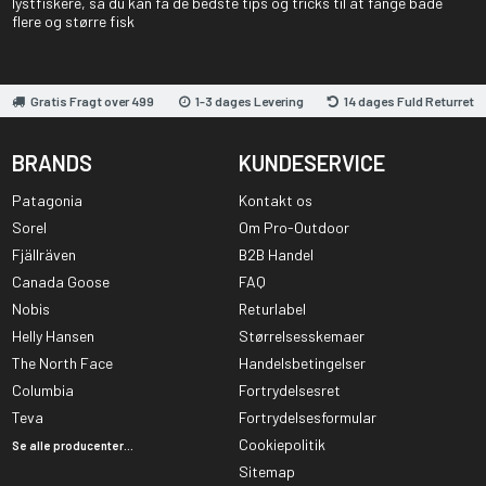
lystfiskere, så du kan få de bedste tips og tricks til at fange både
flere og større fisk
Gratis Fragt over 499
1-3 dages Levering
14 dages Fuld Returret
BRANDS
KUNDESERVICE
Patagonia
Kontakt os
Sorel
Om Pro-Outdoor
Fjällräven
B2B Handel
Canada Goose
FAQ
Nobis
Returlabel
Helly Hansen
Størrelsesskemaer
The North Face
Handelsbetingelser
Columbia
Fortrydelsesret
Teva
Fortrydelsesformular
Cookiepolitik
Se alle producenter...
Sitemap