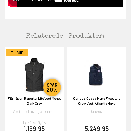
Relaterede
Produkter:
TILBUD
SPAR
20%
Fjällräven Reporter Lite Vest Mens,
Canada Goose Mens Freestyle
Dark Grey
Crew Vest, Atlantic Navy
Vest med mange lommer
Dunvest
Før 1.499,95
1.199,95
5.249,95