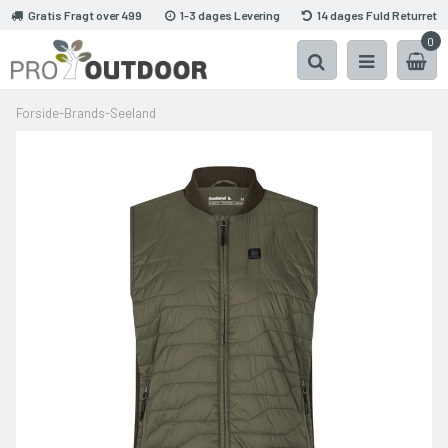
Gratis Fragt over 499
1-3 dages Levering
14 dages Fuld Returret
0
Forside
-
Brands
-
Seeland