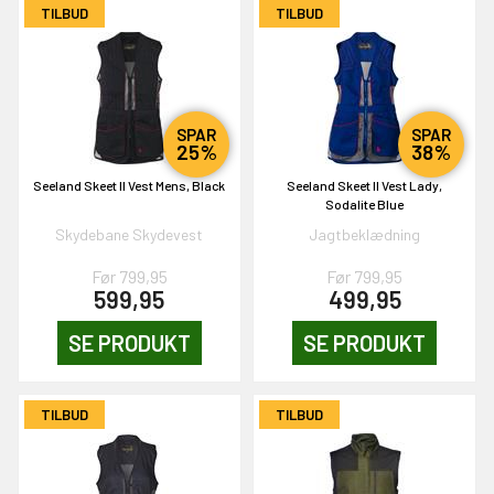
TILBUD
TILBUD
OG DELTAG!
NEJ TAK!
SPAR
SPAR
25%
38%
Seeland Skeet II Vest Mens, Black
Seeland Skeet II Vest Lady,
Sodalite Blue
Skydebane Skydevest
Jagtbeklædning
Før 799,95
Før 799,95
599,95
499,95
SE PRODUKT
SE PRODUKT
TILBUD
TILBUD