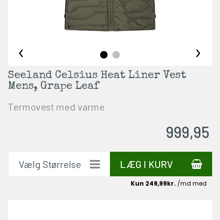
‹
›
Seeland Celsius Heat Liner Vest
Mens, Grape Leaf
Termovest med varme
999,95
LÆG I KURV