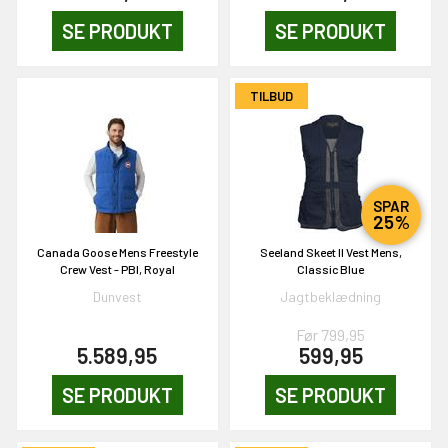
SE PRODUKT
SE PRODUKT
EKORT PÅ
TILBUD
en om et gavekort på
 gang om måneden
n gang
SPAR
25%
Canada Goose Mens Freestyle
Seeland Skeet II Vest Mens,
KORT
Crew Vest - PBI, Royal
Classic Blue
0,-
Dunvest
Jagtbeklædning
Før 799,95
5.589,95
599,95
& VIND!
SE PRODUKT
SE PRODUKT