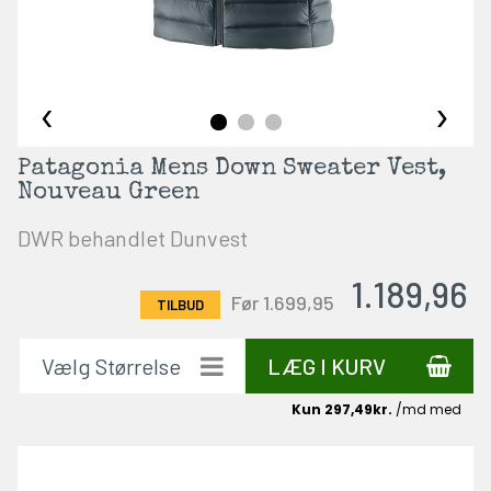
‹
›
Patagonia Mens Down Sweater Vest,
Nouveau Green
DWR behandlet Dunvest
1.189,96
Før 1.699,95
LÆG I KURV