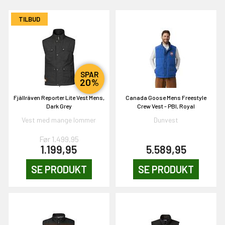
TILBUD
SPAR
20%
EKORT PÅ
Fjällräven Reporter Lite Vest Mens,
Canada Goose Mens Freestyle
Dark Grey
Crew Vest - PBI, Royal
Vest med mange lommer
Dunvest
Før 1.499,95
en om et gavekort på
 gang om måneden
1.199,95
5.589,95
n gang
SE PRODUKT
SE PRODUKT
KORT
0,-