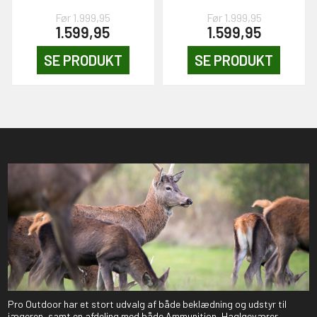
Før 1.999,95
Før 1.999,95
1.599,95
1.599,95
SE PRODUKT
SE PRODUKT
Pro Outdoor har et stort udvalg af både beklædning og udstyr til
jægeren, samt en afdeling med både Ammunition, Haglgeværer,