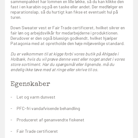
sammenpakket har lommen en lille løkke, så du kan klikke den
fast i en karabin og på en taske eller andet. Der medfølger en
reparationslap, så du hurtigt kan fikse et eventuelt hul på
turen.
Down Sweater vest er Fair Trade certificeret, hvilket sikrer en
fair løn og arbejdsvilkår for medarbejderne i produktionen.
Derudover er den også bluesign godkendt, hvilket hjælper
Patagonia med at opretholde den høje miljøvenlige standard.
Du er velkommen til at kigge forbi vores butik på Ahlgade i
Holbæk, hvis du vil prøve denne vest eller noget andet i vores
store sortiment. Har du spørgsmål eller lignende, må du
endelig ikke tøve med at ringe eller skrive til os.
Egenskaber
Let og varm dunvest
PFC-fri vandafvisende behandling
Produceret af genanvendte fiskenet
Fair Trade certificeret