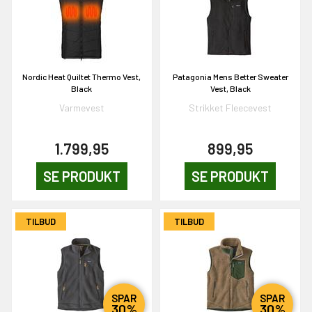
& VIND!
Nordic Heat Quiltet Thermo Vest,
Patagonia Mens Better Sweater
Black
Vest, Black
Varmevest
Strikket Fleecevest
OG DELTAG!
1.799,95
899,95
SE PRODUKT
SE PRODUKT
NEJ TAK!
TILBUD
TILBUD
SPAR
SPAR
30%
30%