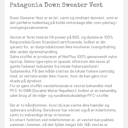
Patagonia Down Sweater Vest
Down Sweater Vest er en let, varm og vindtæt dunvest, som er
det perfekte mellemlag på kolde vinterdage eller som yderlag i
overgangssæsonerne.
Vesten er foret med en fill-power på 800, og dunene er 100%
Responsible Down Standard certificerede, hvilket er din
garanti for, at dunproduktionen ikke involverer tvangsfodring
eller anden dyremishandling.
Selve stoffet er produceret af NetPlus 100% genanvendt nylon
ripstop. Denne type nylon er speciel, eftersom den laves af
gamle fiskenet indsamlet fra lokale fiskersamfund i
Sydamerika. På den måde støttes de lokale fiskere samtidig
med, at nettene ender ikke i havet, hvor de kan gøre stor
skade på dyrelivet.
For at gøre stoffet vandafvisende er vesten behandlet med
PFC-fri DWR (Durable Water Repellent), hvilket er en behandlig
uden brug af de miljø- og sundhedsskadelige PFC-stoffer.
Der er to håndlommer, hvori du kan varme dine hænder og
opbevare småting. Derudover har vesten også en inderlomme,
samt to indvendige drop-in lommer.
En smart funktion ved inderlommen er, at vesten kan pakkes
sammen i lommen, så den fylder meget lidt. Når vesten er