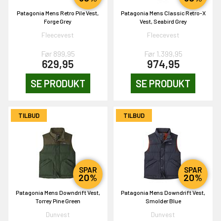
Patagonia Mens Retro Pile Vest,
Patagonia Mens Classic Retro-X
Forge Grey
Vest, Seabird Grey
Fleecevest
Fleecevest
Før 899,95
Før 1.399,95
629,95
974,95
SE PRODUKT
SE PRODUKT
TILBUD
TILBUD
SPAR
SPAR
20%
20%
Patagonia Mens Downdrift Vest,
Patagonia Mens Downdrift Vest,
Torrey Pine Green
Smolder Blue
Dunvest
Dunvest