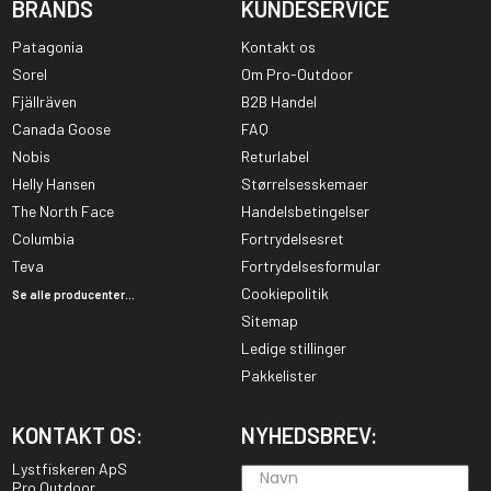
BRANDS
KUNDESERVICE
Patagonia
Kontakt os
Sorel
Om Pro-Outdoor
Fjällräven
B2B Handel
Canada Goose
FAQ
Nobis
Returlabel
Helly Hansen
Størrelsesskemaer
The North Face
Handelsbetingelser
Columbia
Fortrydelsesret
Teva
Fortrydelsesformular
Cookiepolitik
Se alle producenter...
Sitemap
Ledige stillinger
Pakkelister
KONTAKT OS:
NYHEDSBREV:
Lystfiskeren ApS
Pro Outdoor