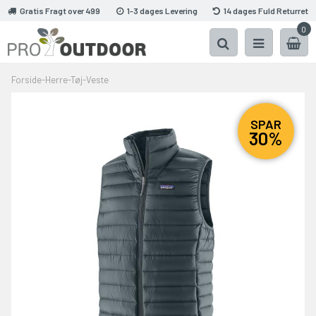
Gratis Fragt over 499
1-3 dages Levering
14 dages Fuld Returret
0
Forside
-
Herre
-
Tøj
-
Veste
SPAR
30%