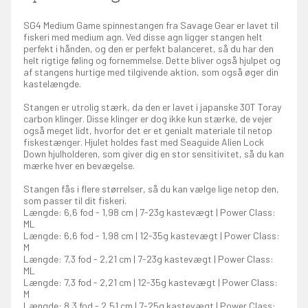
SG4 Medium Game spinnestangen fra Savage Gear er lavet til
fiskeri med medium agn. Ved disse agn ligger stangen helt
perfekt i hånden, og den er perfekt balanceret, så du har den
helt rigtige føling og fornemmelse. Dette bliver også hjulpet og
af stangens hurtige med tilgivende aktion, som også øger din
kastelængde.
Stangen er utrolig stærk, da den er lavet i japanske 30T Toray
carbon klinger. Disse klinger er dog ikke kun stærke, de vejer
også meget lidt, hvorfor det er et genialt materiale til netop
fiskestænger. Hjulet holdes fast med Seaguide Alien Lock
Down hjulholderen, som giver dig en stor sensitivitet, så du kan
mærke hver en bevægelse.
Stangen fås i flere størrelser, så du kan vælge lige netop den,
som passer til dit fiskeri.
Længde: 6,6 fod - 1,98 cm | 7-23g kastevægt | Power Class:
ML
Længde: 6,6 fod - 1,98 cm | 12-35g kastevægt | Power Class:
M
Længde: 7,3 fod - 2,21 cm | 7-23g kastevægt | Power Class:
ML
Længde: 7,3 fod - 2,21 cm | 12-35g kastevægt | Power Class:
M
Længde: 8,3 fod - 2,51 cm | 7-25g kastevægt | Power Class: