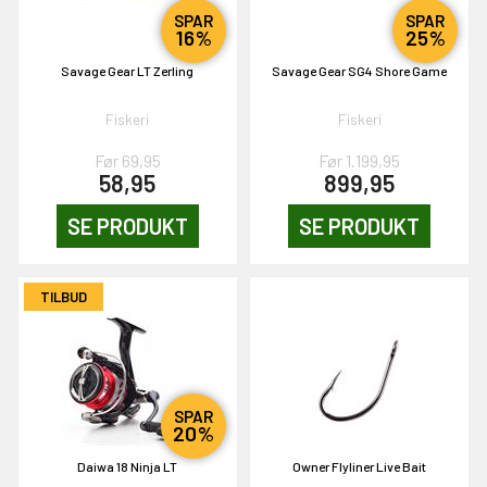
SPAR
SPAR
16%
25%
& VIND!
Savage Gear LT Zerling
Savage Gear SG4 Shore Game
Fiskeri
Fiskeri
Før 69,95
Før 1.199,95
58,95
899,95
OG DELTAG!
SE PRODUKT
SE PRODUKT
NEJ TAK!
TILBUD
SPAR
20%
Daiwa 18 Ninja LT
Owner Flyliner Live Bait