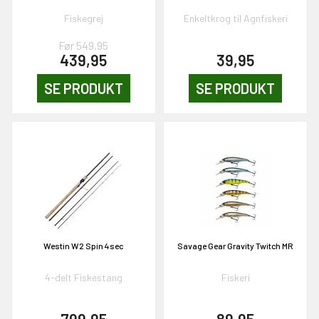
Fiskegrej
Enkeltkrog til Agnfiskeri
Før 549,95
439,95
39,95
SE PRODUKT
SE PRODUKT
Westin W2 Spin 4sec
Savage Gear Gravity Twitch MR
4-delt Fiskestang
Fiskeri
799,95
89,95