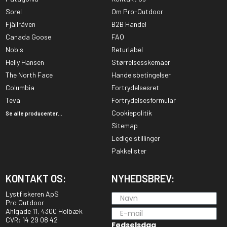
Sorel
Om Pro-Outdoor
Fjällräven
B2B Handel
Canada Goose
FAQ
Nobis
Returlabel
Helly Hansen
Størrelsesskemaer
The North Face
Handelsbetingelser
Columbia
Fortrydelsesret
Teva
Fortrydelsesformular
Cookiepolitik
Se alle producenter...
Sitemap
Ledige stillinger
Pakkelister
KONTAKT OS:
NYHEDSBREV:
Lystfiskeren ApS
Pro Outdoor
Ahlgade 11, 4300 Holbæk
CVR: 14 29 08 42
Fødselsdag