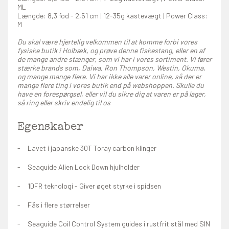
ML
Længde: 8,3 fod - 2,51 cm | 12-35g kastevægt | Power Class:
M
Du skal være hjertelig velkommen til at komme forbi vores
fysiske butik i Holbæk, og prøve denne fiskestang, eller en af
de mange andre stænger, som vi har i vores sortiment. Vi fører
stærke brands som, Daiwa, Ron Thompson, Westin, Okuma,
og mange mange flere. Vi har ikke alle varer online, så der er
mange flere ting i vores butik end på webshoppen. Skulle du
have en forespørgsel, eller vil du sikre dig at varen er på lager,
så ring eller skriv endelig til os
Egenskaber
Lavet i japanske 30T Toray carbon klinger
Seaguide Alien Lock Down hjulholder
1DFR teknologi - Giver øget styrke i spidsen
Fås i flere størrelser
Seaguide Coil Control System guides i rustfrit stål med SIN