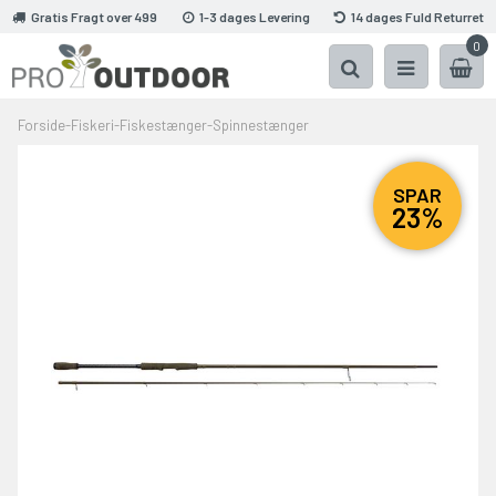
Gratis Fragt over 499
1-3 dages Levering
14 dages Fuld Returret
0
Forside
-
Fiskeri
-
Fiskestænger
-
Spinnestænger
SPAR
23%