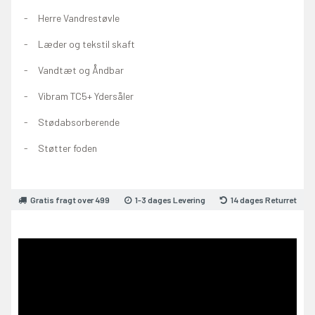
Herre Vandrestøvle
Læder og tekstil skaft
Vandtæt og Åndbar
Vibram TC5+ Ydersåler
Stødabsorberende
Støtter foden
Gratis fragt over 499
1-3 dages Levering
14 dages Returret