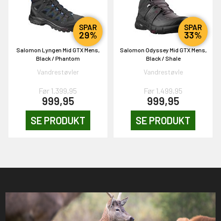
SPAR
SPAR
29%
33%
Salomon Lyngen Mid GTX Mens,
Salomon Odyssey Mid GTX Mens,
Black / Phantom
Black / Shale
Vandrestøvler
Vandrestøvle
Før 1.399,95
Før 1.499,95
999,95
999,95
SE PRODUKT
SE PRODUKT