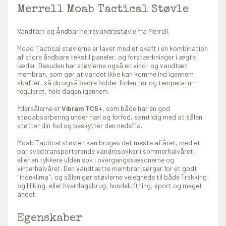
Merrell Moab Tactical Støvle
Vandtæt og Åndbar herrevandrestøvle fra Merrell.
Moad Tactical støvlerne er lavet med et skaft i en kombination
af store åndbare tekstil paneler, og forstærkninger i ægte
læder. Desuden har støvlerne også en vind- og vandtæt
membran, som gør at vandet ikke kan komme ind igennem
skaftet, så du også bedre holder foden tør og temperatur-
reguleret, hele dagen igennem.
Ydersålerne er
Vibram TC5+
, som både har en god
stødabsorbering under hæl og forfod, samtidig med at sålen
støtter din fod og beskytter den nedefra.
Moab Tactical støvlen kan bruges det meste af året, med et
par svedtransporterende vandresokker i sommerhalvåret,
eller en tykkere ulden sok i overgangssæsonerne og
vinterhalvåret. Den vandtætte membran sørger for et godt
"indeklima", og sålen gør støvlerne velegnede til både Trekking
og Hiking, eller hverdagsbrug, hundeluftning, sport og meget
andet.
Egenskaber