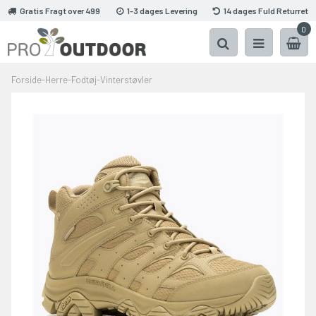
Gratis Fragt over 499
1-3 dages Levering
14 dages Fuld Returret
0
Forside
-
Herre
-
Fodtøj
-
Vinterstøvler