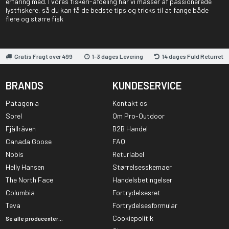
erfaring med. I vores fiskeri-afdeling har vi masser af passionerede
lystfiskere, så du kan få de bedste tips og tricks til at fange både
flere og større fisk
Gratis Fragt over 499
1-3 dages Levering
14 dages Fuld Returret
BRANDS
KUNDESERVICE
Patagonia
Kontakt os
Sorel
Om Pro-Outdoor
Fjällräven
B2B Handel
Canada Goose
FAQ
Nobis
Returlabel
Helly Hansen
Størrelsesskemaer
The North Face
Handelsbetingelser
Columbia
Fortrydelsesret
Teva
Fortrydelsesformular
Cookiepolitik
Se alle producenter...