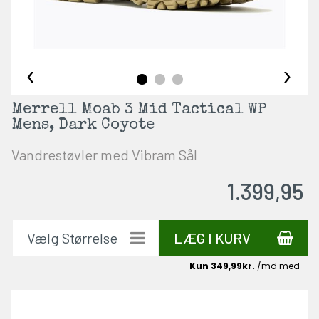
‹
›
Merrell Moab 3 Mid Tactical WP
Mens, Dark Coyote
Vandrestøvler med Vibram Sål
1.399,95
LÆG I KURV