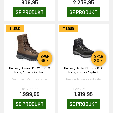
909,95
2.239,95
SE PRODUKT
SE PRODUKT
EKORT PÅ
TILBUD
TILBUD
en om et gavekort på
 gang om måneden
n gang
SPAR
SPAR
38%
20%
KORT
Hanwag Brenner Pro Wide GTX
Hanwag Banks SF Extra GTX
0,-
Mens, Brown / Asphalt
Mens, Mocca / Asphalt
Vandtæt Vandrestøvle
Ruskinds Vandrestøvle
Før 3.199,95
Før 2.399,95
1.999,95
1.919,95
& VIND!
SE PRODUKT
SE PRODUKT