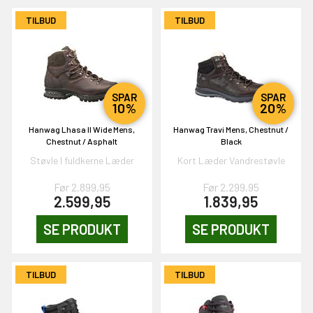
TILBUD
TILBUD
OG DELTAG!
NEJ TAK!
SPAR
SPAR
10%
20%
Hanwag Lhasa II Wide Mens,
Hanwag Travi Mens, Chestnut /
Chestnut / Asphalt
Black
Støvle I fuldkerne Læder
Kort Læder Vandrestøvle
Før 2.899,95
Før 2.299,95
2.599,95
1.839,95
SE PRODUKT
SE PRODUKT
TILBUD
TILBUD