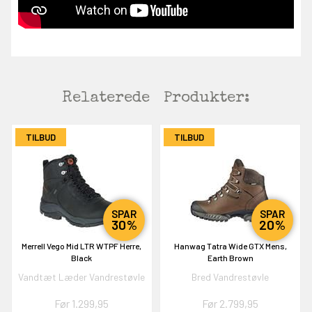
Relaterede
Produkter:
TILBUD
TILBUD
SPAR
SPAR
30%
20%
Merrell Vego Mid LTR WTPF Herre,
Hanwag Tatra Wide GTX Mens,
Black
Earth Brown
Vandtæt Læder Vandrestøvle
Bred Vandrestøvle
Før 1.299,95
Før 2.799,95