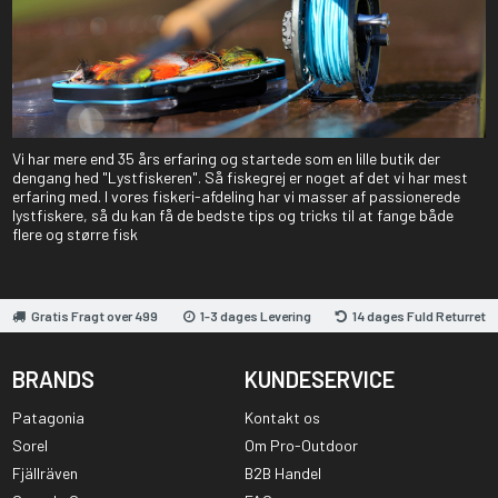
Vi har mere end 35 års erfaring og startede som en lille butik der
dengang hed "Lystfiskeren". Så fiskegrej er noget af det vi har mest
erfaring med. I vores fiskeri-afdeling har vi masser af passionerede
lystfiskere, så du kan få de bedste tips og tricks til at fange både
flere og større fisk
Gratis Fragt over 499
1-3 dages Levering
14 dages Fuld Returret
BRANDS
KUNDESERVICE
Patagonia
Kontakt os
Sorel
Om Pro-Outdoor
Fjällräven
B2B Handel