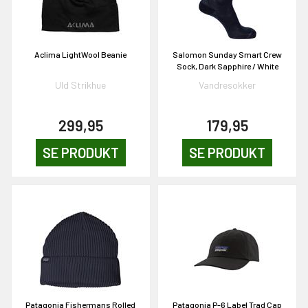
Aclima LightWool Beanie
Salomon Sunday Smart Crew
Sock, Dark Sapphire / White
Uld Strikhue
Vandresokker
EKORT PÅ
299,95
179,95
SE PRODUKT
SE PRODUKT
en om et gavekort på
 gang om måneden
n gang
KORT
0,-
Patagonia Fishermans Rolled
Patagonia P-6 Label Trad Cap