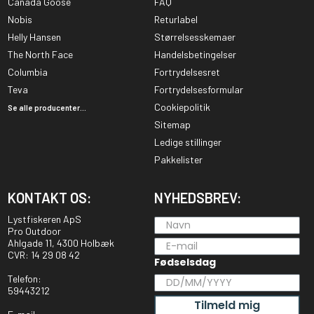
Canada Goose
FAQ
Nobis
Returlabel
Helly Hansen
Størrelsesskemaer
The North Face
Handelsbetingelser
Columbia
Fortrydelsesret
Teva
Fortrydelsesformular
Cookiepolitik
Se alle producenter...
Sitemap
Ledige stillinger
Pakkelister
KONTAKT OS:
NYHEDSBREV:
Lystfiskeren ApS
Pro Outdoor
Ahlgade 11, 4300 Holbæk
CVR: 14 29 08 42
Fødselsdag
Telefon:
59443212
Tilmeld mig