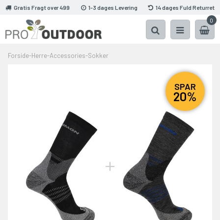
Gratis Fragt over 499
1-3 dages Levering
14 dages Fuld Returret
0
Forside
-
Herre
-
Accessories
-
Sokker
SPAR
20%