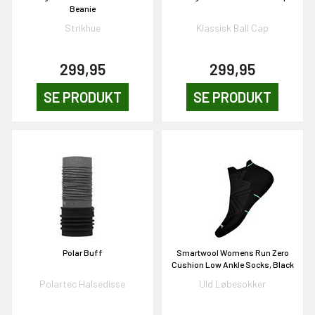
& VIND!
Beanie
Strikhue
Klassisk Ball Cap
299,95
299,95
OG DELTAG!
SE PRODUKT
SE PRODUKT
NEJ TAK!
Polar Buff
Smartwool Womens Run Zero
Cushion Low Ankle Socks, Black
Polartec Halsedisse
Uld Løbesokker