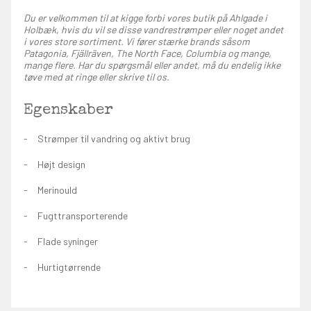
Du er velkommen til at kigge forbi vores butik på Ahlgade i
Holbæk, hvis du vil se disse vandrestrømper eller noget andet
i vores store sortiment. Vi fører stærke brands såsom
Patagonia, Fjällräven, The North Face, Columbia og mange,
mange flere. Har du spørgsmål eller andet, må du endelig ikke
tøve med at ringe eller skrive til os.
Egenskaber
Strømper til vandring og aktivt brug
Højt design
Merinould
Fugttransporterende
Flade syninger
Hurtigtørrende