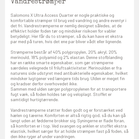
Vandrestrømper
Salomons X Ultra Access Quarter er nogle praktiske og
komfortable strømper til brug ved vandring og andre eventyr i
det fri. Vandrestrømperne er nemlig designet således, at de
effektivt holder foden tør og mindsker risikoen for vabler
betydeligt. Her får du to strømper, så du kan have et ekstra
par med på turen, hvis det ene par bliver vådt eller lignende.
Strømperne består af 40% polypropylen, 20% akryl, 20%
merinould, 18% polyamid og 2% elastan. Denne stofblanding
har en række smarte egenskaber, som gør strømperne
særdeles velegnede til friluftsaktiviteter. Merinoulden er fra
naturens side udstyret med antibakterielle egenskaber, hvilket
mindsker lugtgener ved længere tids brug. Ulden er meget fin
og kradser derfor overhovedet ikke.
Sammen med ulden sørger polypropylenen for at transportere
fugt væk, så foden holdes tør og veloplagt. Stoffet er
samtidigt hurtigtørrende.
Vandrestrømperne støtter foden godt og er forstærket ved
hælen og tæerne. Komforten er altså rigtig god, så du kan gå
langt uden at fødderne brokker sig. Syningerne er flade foran,
så komforten er i top. Ved svangen og anklen er stoffet ekstra
elastisk, hvilket sørger for at holde strømpen fast på foden, så
den ikke ryger af under vandringen.