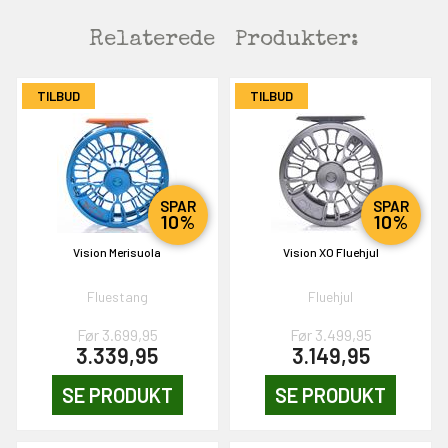
Relaterede
Produkter:
TILBUD
TILBUD
SPAR
SPAR
10%
10%
Vision Merisuola
Vision XO Fluehjul
Fluestang
Fluehjul
Før 3.699,95
Før 3.499,95
3.339,95
3.149,95
SE PRODUKT
SE PRODUKT