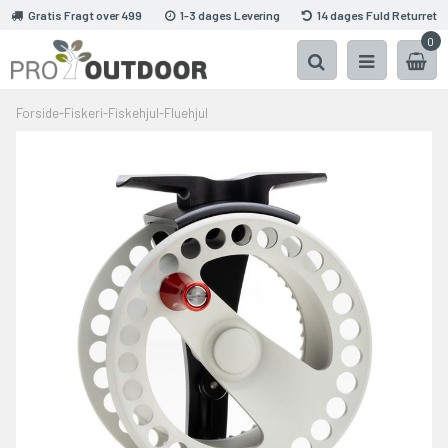
Gratis Fragt over 499
1-3 dages Levering
14 dages Fuld Returret
0
Forside
-
Fiskeri
-
Fiskehjul
-
Fluehjul