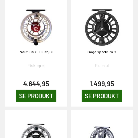
EKORT PÅ
en om et gavekort på
 gang om måneden
n gang
Nautilus XL Fluehjul
Sage Spectrum C
KORT
Fiskegrej
Fluehjul
0,-
4.644,95
1.499,95
SE PRODUKT
SE PRODUKT
& VIND!
OG DELTAG!