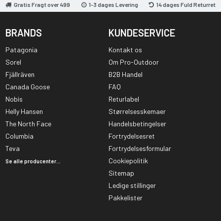
Gratis Fragt over 499
1-3 dages Levering
14 dages Fuld Returret
BRANDS
KUNDESERVICE
Patagonia
Kontakt os
Sorel
Om Pro-Outdoor
Fjällräven
B2B Handel
Canada Goose
FAQ
Nobis
Returlabel
Helly Hansen
Størrelsesskemaer
The North Face
Handelsbetingelser
Columbia
Fortrydelsesret
Teva
Fortrydelsesformular
Cookiepolitik
Se alle producenter...
Sitemap
Ledige stillinger
Pakkelister