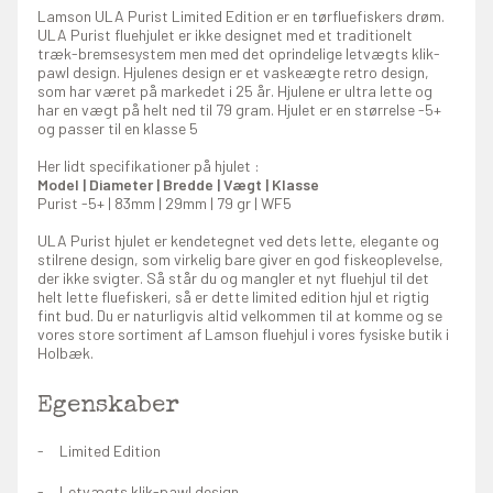
Lamson ULA Purist Limited Edition er en tørfluefiskers drøm.
ULA Purist fluehjulet er ikke designet med et traditionelt
træk-bremsesystem men med det oprindelige letvægts klik-
pawl design. Hjulenes design er et vaskeægte retro design,
som har været på markedet i 25 år. Hjulene er ultra lette og
har en vægt på helt ned til 79 gram. Hjulet er en størrelse -5+
og passer til en klasse 5
Her lidt specifikationer på hjulet :
Model | Diameter | Bredde | Vægt | Klasse
Purist -5+ | 83mm | 29mm | 79 gr | WF5
ULA Purist hjulet er kendetegnet ved dets lette, elegante og
stilrene design, som virkelig bare giver en god fiskeoplevelse,
der ikke svigter. Så står du og mangler et nyt fluehjul til det
helt lette fluefiskeri, så er dette limited edition hjul et rigtig
fint bud. Du er naturligvis altid velkommen til at komme og se
vores store sortiment af Lamson fluehjul i vores fysiske butik i
Holbæk.
Egenskaber
Limited Edition
Letvægts klik-pawl design