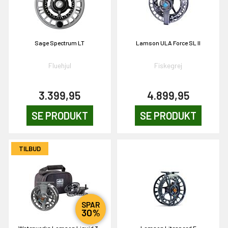
NEJ TAK!
Sage Spectrum LT
Lamson ULA Force SL II
Fluehjul
Fiskegrej
3.399,95
4.899,95
SE PRODUKT
SE PRODUKT
TILBUD
SPAR
30%
Waterworks Lamson Liquid 3-
Lamson Litespeed F