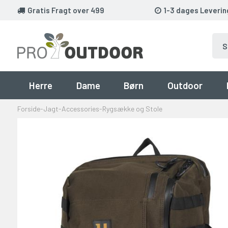
Gratis Fragt over 499
1-3 dages Leverin
Herre
Dame
Børn
Outdoor
Forside
-
Jagt
-
Accessories
-
Rygsække og Stole