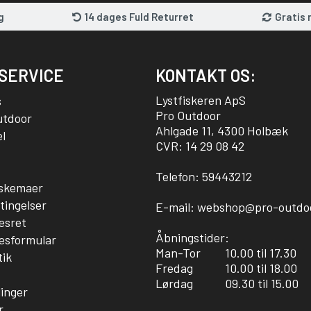
g
14 dages Fuld Returret
Gratis 
SERVICE
KONTAKT OS:
Lystfiskeren ApS
s
Pro Outdoor
utdoor
Ahlgade 11, 4300 Holbæk
l
CVR: 14 29 08 42
Telefon:
59443212
sskemaer
tingelser
E-mail:
webshop@pro-outdo
esret
Åbningstider:
esformular
Man-Tor
10.00 til 17.30
tik
Fredag
10.00 til 18.00
Lørdag
09.30 til 15.00
linger
r