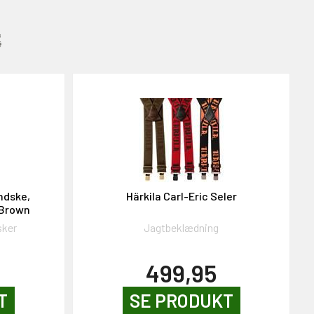
:
ndske,
Härkila Carl-Eric Seler
 Brown
sker
Jagtbeklædning
499,95
T
SE PRODUKT