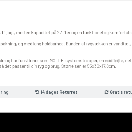
il jagt, med en kapacitet på 27 liter og en funktionel og komfortabel
 pakning, og med lang holdbarhed. Bunden af rygsækken er vandtæt, s
ale og har funktioner som MOLLE-systemstropper, en nødfløjte, netl
å det passer til din ryg og brug. Størrelsen er 55x30x17,8cm.
ring
14 dages Returret
Gratis ret