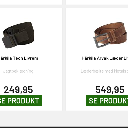
ärkila Tech Livrem
Härkila Arvak Læder L
Jagtbeklædning
Læderbælte med Metal
249,95
549,95
SE PRODUKT
SE PRODUK