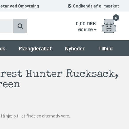
retur ved Ombytning
Godkendt af e-mærket
0
0,00
DKK
VIS KURV
ds
Mængderabat
Nyheder
Tilbud
rest Hunter Rucksack,
reen
få hjælp til at finde en alternativ vare.