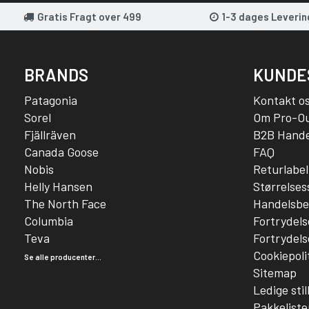
Gratis Fragt over 499
1-3 dages Leverin
BRANDS
KUNDE
Patagonia
Kontakt o
Sorel
Om Pro-O
Fjällräven
B2B Hande
Canada Goose
FAQ
Nobis
Returlabel
Helly Hansen
Størrelse
The North Face
Handelsbe
Columbia
Fortrydels
Teva
Fortrydels
Cookiepoli
Se alle producenter...
Sitemap
Ledige stil
Pakkeliste