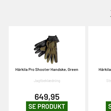
GAVEKORT
2000,-
Härkila Pro Shooter Handske, Green
Härkil
OG DELTAG!
Jagtbeklædning
St
NEJ TAK!
649,95
SE PRODUKT