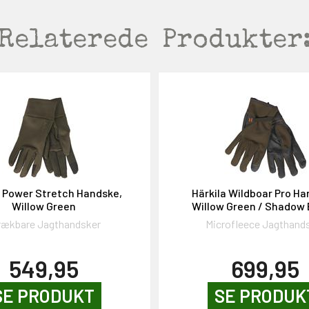
Relaterede
Produkter
a Power Stretch Handske,
Härkila Wildboar Pro Ha
Willow Green
Willow Green / Shadow
rækbare Jagthandsker
Microfleece Jagthand
549,95
699,95
SE PRODUKT
SE PRODUK