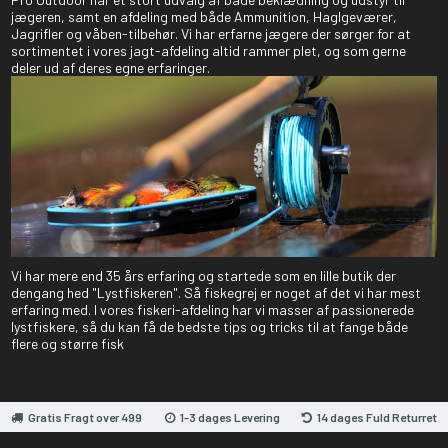
jægeren, samt en afdeling med både Ammunition, Haglgeværer,
Jagrifler og våben-tilbehør. Vi har erfarne jægere der sørger for at
sortimentet i vores jagt-afdeling altid rammer plet, og som gerne
deler ud af deres egne erfaringer.
Vi har mere end 35 års erfaring og startede som en lille butik der
dengang hed "Lystfiskeren". Så fiskegrej er noget af det vi har mest
erfaring med. I vores fiskeri-afdeling har vi masser af passionerede
lystfiskere, så du kan få de bedste tips og tricks til at fange både
flere og større fisk
Gratis Fragt over 499
1-3 dages Levering
14 dages Fuld Returret