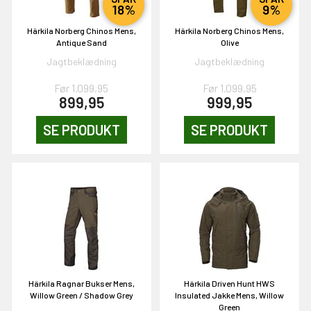
18%
9%
Härkila Norberg Chinos Mens,
Härkila Norberg Chinos Mens,
NEJ TAK!
Antique Sand
Olive
Jagtbeklædning
Jagtbeklædning
Før 1.099,95
Før 1.099,95
899,95
999,95
SE PRODUKT
SE PRODUKT
Härkila Ragnar Bukser Mens,
Härkila Driven Hunt HWS
Willow Green / Shadow Grey
Insulated Jakke Mens, Willow
Green