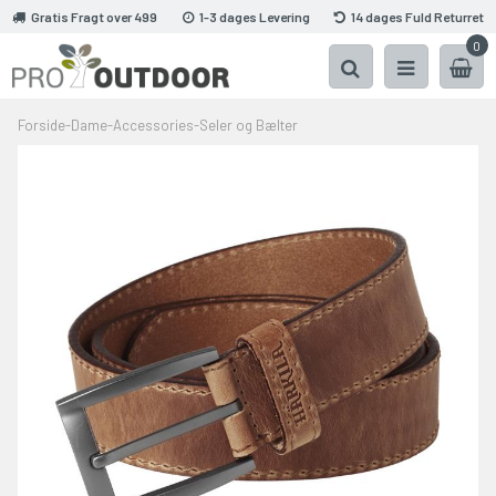
Gratis Fragt over 499
1-3 dages Levering
14 dages Fuld Returret
0
Forside
-
Dame
-
Accessories
-
Seler og Bælter