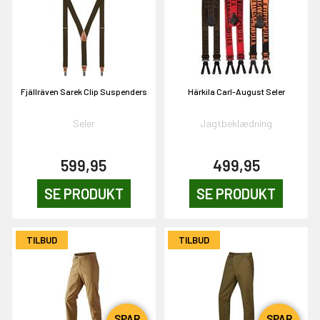
en om et gavekort på
 gang om måneden
n gang
Fjällräven Sarek Clip Suspenders
Härkila Carl-August Seler
Seler
Jagtbeklædning
KORT
0,-
599,95
499,95
SE PRODUKT
SE PRODUKT
& VIND!
TILBUD
TILBUD
OG DELTAG!
SPAR
SPAR