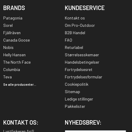
BRANDS
KUNDESERVICE
Patagonia
Kontakt os
Sorel
Om Pro-Outdoor
Fjällräven
B2B Handel
Canada Goose
FAQ
Nobis
Returlabel
Helly Hansen
Størrelsesskemaer
The North Face
Handelsbetingelser
Columbia
Fortrydelsesret
Teva
Fortrydelsesformular
Cookiepolitik
Se alle producenter...
Sitemap
Ledige stillinger
Pakkelister
KONTAKT OS:
NYHEDSBREV:
Lystfiskeren ApS