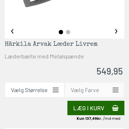
‹
›
Härkila Arvak Læder Livrem
Læderbælte med Metalspænde
549,95
LÆG I KURV