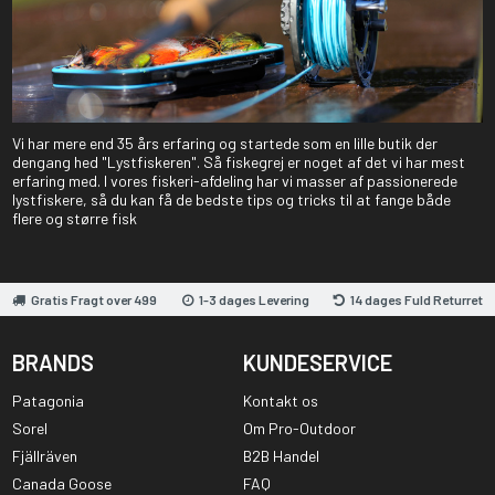
Vi har mere end 35 års erfaring og startede som en lille butik der
dengang hed "Lystfiskeren". Så fiskegrej er noget af det vi har mest
erfaring med. I vores fiskeri-afdeling har vi masser af passionerede
lystfiskere, så du kan få de bedste tips og tricks til at fange både
flere og større fisk
Gratis Fragt over 499
1-3 dages Levering
14 dages Fuld Returret
BRANDS
KUNDESERVICE
Patagonia
Kontakt os
Sorel
Om Pro-Outdoor
Fjällräven
B2B Handel
Canada Goose
FAQ