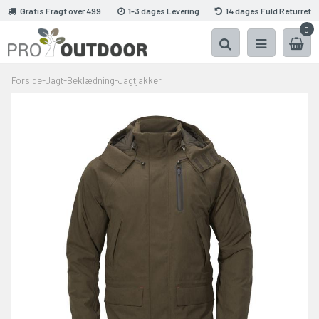
Gratis Fragt over 499
1-3 dages Levering
14 dages Fuld Returret
0
Forside
-
Jagt
-
Beklædning
-
Jagtjakker