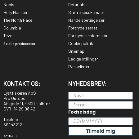
Nobis
Returlabel
Helly Hansen
Størrelsesskemaer
The North Face
Handelsbetingelser
Columbia
Fortrydelsesret
Teva
Fortrydelsesformular
Cookiepolitik
Se alle producenter...
Sitemap
Ledige stillinger
Pakkelister
KONTAKT OS:
NYHEDSBREV:
Lystfiskeren ApS
Pro Outdoor
Ahlgade 11, 4300 Holbæk
CVR: 14 29 08 42
Fødselsdag
Telefon:
59443212
Tilmeld mig
E-mail: