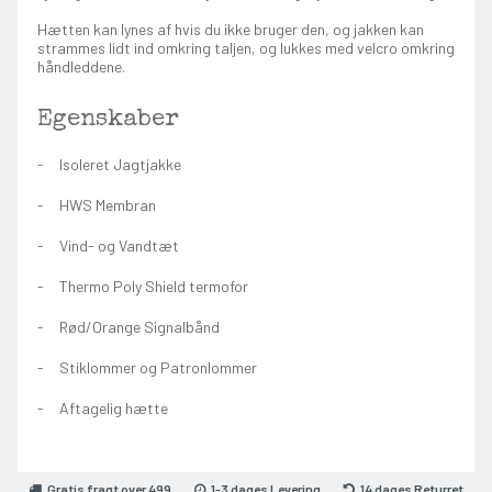
Hætten kan lynes af hvis du ikke bruger den, og jakken kan
strammes lidt ind omkring taljen, og lukkes med velcro omkring
håndleddene.
Egenskaber
Isoleret Jagtjakke
HWS Membran
Vind- og Vandtæt
Thermo Poly Shield termofor
Rød/Orange Signalbånd
Stiklommer og Patronlommer
Aftagelig hætte
Gratis fragt over 499
1-3 dages Levering
14 dages Returret