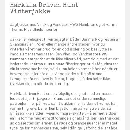
Härkila Driven Hunt
Vinterjakke
Jagtjakke med Vind- og Vandtæt HWS Membran og et varmt
Thermo Plus Shield fiberfor.
Jakken er velegnet til vinterjagter både i Danmark og resten af
Skandinavien, Polen eller mange andre steder, hvor du i
vinterhalvåret har brug for en god isolering og beskyttelse
imod elementernes rasen. Den Vind- og Vandtætte
HWS
Membran
sørger for at du ikke bliver våd, samtidig med at det
isolerende
Thermo Plus Shield
fiberfor gør at du får udnyttet
din kropsvarme bedre, så du kan holde varmen både når du er i
bevægelse, eller når du står og sidder stille på stand.
Længden når ned over hofte og bagdel, så den heller ikke
trækker sig op når du sætter dig.
Härkilas Driven Hunt er selvfølgelig designet med en masse
fede detaljer til jægeren. Blandt andet er der rummelige
patronlommer på livet, samt stiklommer i siderne hvor du kan
varme fingrene. Der er kun brystlomme på venstre side, så
lynlåsen ikke sidder i vejen for højre-skytter. På ærmet sidder
en lille lomme med et rødt/orange signalbånd, der kan trækkes
ud og sættes om armen. De røde og orange nuancer er meget
tydelige for menneskers syn, selv i dårlige lysforhold eller tåge.