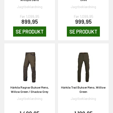
& VIND!
Jagtbeklædning
Jagtbeklædning
Før 1.099,95
Før 1.099,95
899,95
999,95
SE PRODUKT
SE PRODUKT
OG DELTAG!
NEJ TAK!
Härkila Ragnar Bukser Mens,
Härkila Trail Bukser Mens, Willlow
Willow Green / Shadow Grey
Green
Jagtbeklædning
Jagtbeklædning