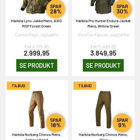
SPAR
SPAR
28%
30%
Härkila Lynx Jakke Mens, AXIS
Härkila Pro Hunter Endure Jacket
MSP Forest Green
Mens, Willow Green
Camouflage Jagtjakke
GoreTex Kanvas Jagtjakke
EKORT PÅ
Før 4.179,95
Før 5.499,95
2.999,95
3.849,95
SE PRODUKT
SE PRODUKT
en om et gavekort på
 gang om måneden
n gang
TILBUD
TILBUD
KORT
0,-
SPAR
SPAR
18%
9%
Härkila Norberg Chinos Mens,
Härkila Norberg Chinos Mens,
Antique Sand
Olive