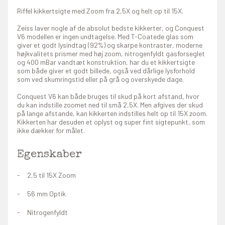
Riffel kikkertsigte med Zoom fra 2,5X og helt op til 15X.
Zeiss laver nogle af de absolut bedste kikkerter, og Conquest
V6 modellen er ingen undtagelse. Med T-Coatede glas som
giver et godt lysindtag (92%) og skarpe kontraster, moderne
højkvalitets prismer med høj zoom, nitrogenfyldt gasforseglet
og 400 mBar vandtæt konstruktion, har du et kikkertsigte
som både giver et godt billede, også ved dårlige lysforhold
som ved skumringstid eller på grå og overskyede dage.
Conquest V6 kan både bruges til skud på kort afstand, hvor
du kan indstille zoomet ned til små 2,5X. Men afgives der skud
på lange afstande, kan kikkerten indstilles helt op til 15X zoom.
Kikkerten har desuden et oplyst og super fint sigtepunkt, som
ikke dækker for målet.
Egenskaber
2,5 til 15X Zoom
56 mm Optik
Nitrogenfyldt