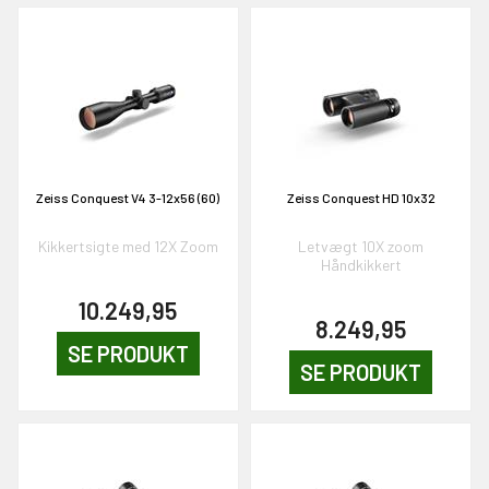
EKORT PÅ
en om et gavekort på
 gang om måneden
n gang
Zeiss Conquest V4 3-12x56 (60)
Zeiss Conquest HD 10x32
Kikkertsigte med 12X Zoom
Letvægt 10X zoom
KORT
Håndkikkert
0,-
10.249,95
8.249,95
SE PRODUKT
& VIND!
SE PRODUKT