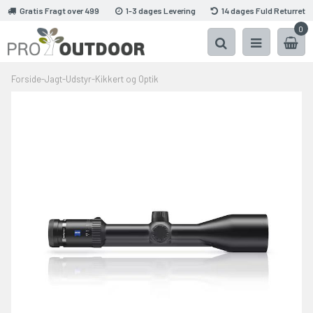
Gratis Fragt over 499
1-3 dages Levering
14 dages Fuld Returret
0
Forside
-
Jagt
-
Udstyr
-
Kikkert og Optik