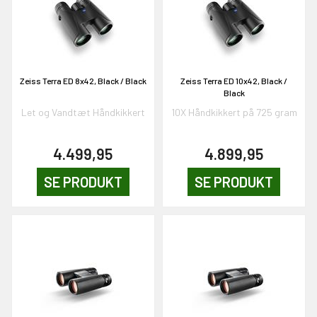
OG DELTAG!
NEJ TAK!
Zeiss Terra ED 8x42, Black / Black
Zeiss Terra ED 10x42, Black /
Black
Let og Vandtæt Håndkikkert
10X Håndkikkert på 725 gram
4.499,95
4.899,95
SE PRODUKT
SE PRODUKT