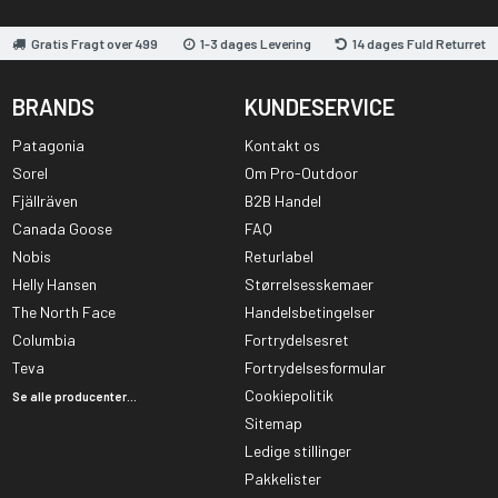
Gratis Fragt over 499
1-3 dages Levering
14 dages Fuld Returret
BRANDS
KUNDESERVICE
Patagonia
Kontakt os
Sorel
Om Pro-Outdoor
Fjällräven
B2B Handel
Canada Goose
FAQ
Nobis
Returlabel
Helly Hansen
Størrelsesskemaer
The North Face
Handelsbetingelser
Columbia
Fortrydelsesret
Teva
Fortrydelsesformular
Cookiepolitik
Se alle producenter...
Sitemap
Ledige stillinger
Pakkelister