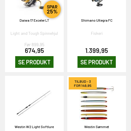
SPAR
25%
Daiwa 17 Exceler LT
Shimano Ultegra FC
Light and Tough Spinnehjul
Fiskeri
EKORT PÅ
Før 899,95
674,95
1.399,95
SE PRODUKT
SE PRODUKT
en om et gavekort på
 gang om måneden
n gang
TILBUD - 3
FOR 149,95
KORT
0,-
Westin W2 Light Softlure
Westin Sømmet