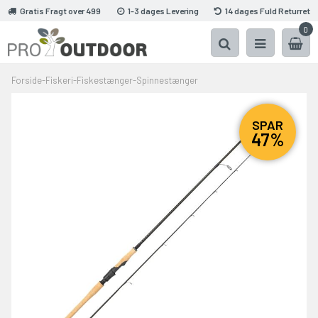
Gratis Fragt over 499
1-3 dages Levering
14 dages Fuld Returret
0
Forside
-
Fiskeri
-
Fiskestænger
-
Spinnestænger
SPAR
47%