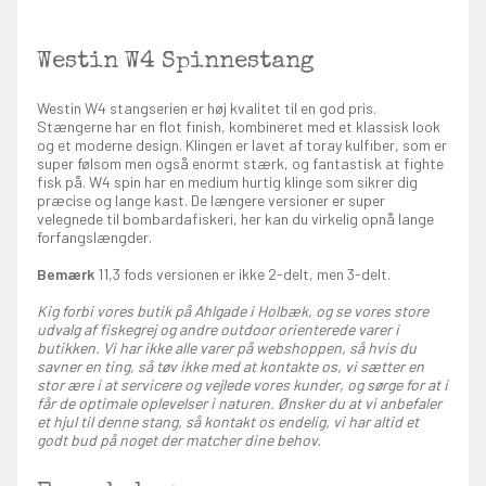
Westin W4 Spinnestang
Westin W4 stangserien er høj kvalitet til en god pris.
Stængerne har en flot finish, kombineret med et klassisk look
og et moderne design. Klingen er lavet af toray kulfiber, som er
super følsom men også enormt stærk, og fantastisk at fighte
fisk på. W4 spin har en medium hurtig klinge som sikrer dig
præcise og lange kast. De længere versioner er super
velegnede til bombardafiskeri, her kan du virkelig opnå lange
forfangslængder.
Bemærk
11,3 fods versionen er ikke 2-delt, men 3-delt.
Kig forbi vores butik på Ahlgade i Holbæk, og se vores store
udvalg af fiskegrej og andre outdoor orienterede varer i
butikken. Vi har ikke alle varer på webshoppen, så hvis du
savner en ting, så tøv ikke med at kontakte os, vi sætter en
stor ære i at servicere og vejlede vores kunder, og sørge for at i
får de optimale oplevelser i naturen. Ønsker du at vi anbefaler
et hjul til denne stang, så kontakt os endelig, vi har altid et
godt bud på noget der matcher dine behov.