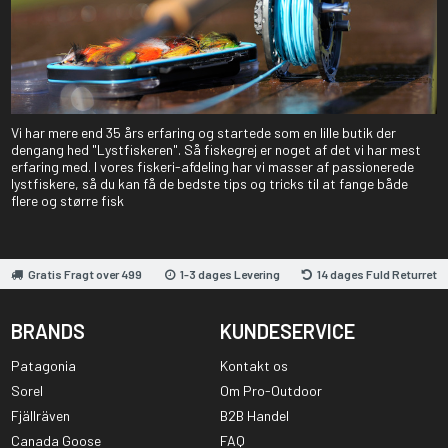
Vi har mere end 35 års erfaring og startede som en lille butik der
dengang hed "Lystfiskeren". Så fiskegrej er noget af det vi har mest
erfaring med. I vores fiskeri-afdeling har vi masser af passionerede
lystfiskere, så du kan få de bedste tips og tricks til at fange både
flere og større fisk
Gratis Fragt over 499
1-3 dages Levering
14 dages Fuld Returret
BRANDS
KUNDESERVICE
Patagonia
Kontakt os
Sorel
Om Pro-Outdoor
Fjällräven
B2B Handel
Canada Goose
FAQ