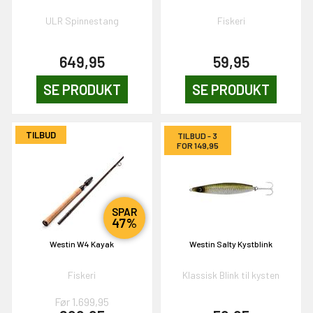
& VIND!
ULR Spinnestang
Fiskeri
649,95
59,95
SE PRODUKT
SE PRODUKT
OG DELTAG!
TILBUD
TILBUD - 3
NEJ TAK!
FOR 149,95
SPAR
47%
Westin W4 Kayak
Westin Salty Kystblink
Fiskeri
Klassisk Blink til kysten
Før 1.699,95