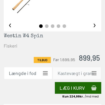
‹
›
Westin W4 Spin
Fiskeri
899,95
Før 1.699,95
LÆG I KURV