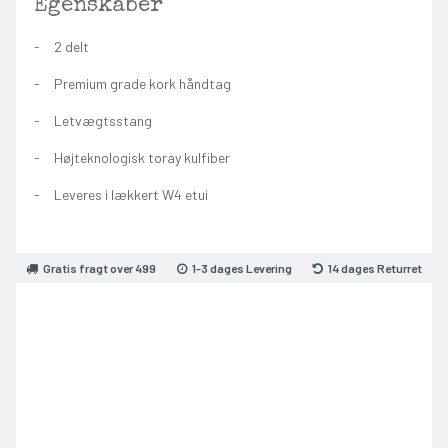
Egenskaber
2 delt
Premium grade kork håndtag
Letvægtsstang
Højteknologisk toray kulfiber
Leveres i lækkert W4 etui
Gratis fragt over 499
1-3 dages Levering
14 dages Returret