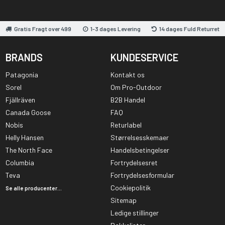
Gratis Fragt over 499
1-3 dages Levering
14 dages Fuld Returret
BRANDS
KUNDESERVICE
Patagonia
Kontakt os
Sorel
Om Pro-Outdoor
Fjällräven
B2B Handel
Canada Goose
FAQ
Nobis
Returlabel
Helly Hansen
Størrelsesskemaer
The North Face
Handelsbetingelser
Columbia
Fortrydelsesret
Teva
Fortrydelsesformular
Cookiepolitik
Se alle producenter...
Sitemap
Ledige stillinger