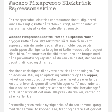
Wacaco Pixapresso Elektrisk
Espressomaskine
En transportabel, elektrisk espressomaskine til dig, der vil
kunne lave rigtig kaffe på farten – hurtigt, nemt og uden at
være afhængig af køkken, café eller strømstik.
Wacaco Pixapresso Electric Portable Espresso Maker
brygger kaffe på ca.
180 sekunder
, så du kan få en varm
espresso, når du lander ved shelteret, holder pause på
roadtrippen eller lige har brug for et koffein-boost på arbejdet
eller i bilen. Det smarte er fleksibiliteten: den kan bruges med
både pulverkaffe og kapsler, så du kan vælge det, der passer
bedst til din dag og din smag.
Maskinen er designet til at være praktisk i oppakningen. Den
oplades via USB, og en opladning rækker til op til
5 kopper
,
hvilket gør den oplagt til weekendture, fisketure eller lange
køreture, hvor du gerne vil have “din egen kaffe” med, uden at
skulle pakke store løsninger. At den er elektrisk betyder også,
at du slipper for alt det manuelle pres – du trykker, venter, og
så er kaffen klar.
Der medfølger en række nyttige dele, så du kan komme i gang
med det samme: to kopper, øse, tragt og børste. Det gør det