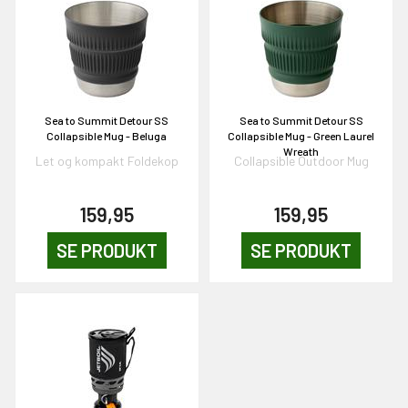
KORT
0,-
& VIND!
Sea to Summit Detour SS
Sea to Summit Detour SS
Collapsible Mug - Beluga
Collapsible Mug - Green Laurel
Wreath
Let og kompakt Foldekop
Collapsible Outdoor Mug
159,95
159,95
OG DELTAG!
SE PRODUKT
SE PRODUKT
NEJ TAK!