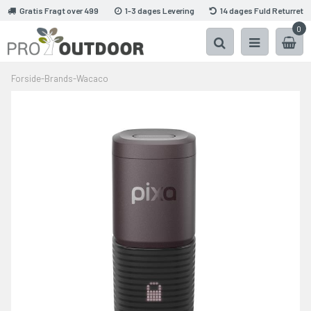
Gratis Fragt over 499
1-3 dages Levering
14 dages Fuld Returret
0
Forside
-
Brands
-
Wacaco