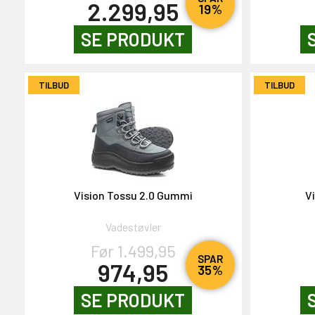
2.299,95
19%
SE PRODUKT
TILBUD
TILBUD
Vision Tossu 2.0 Gummi
V
Vadestøvler
Før 1.499,95
SPAR
974,95
35%
SE PRODUKT