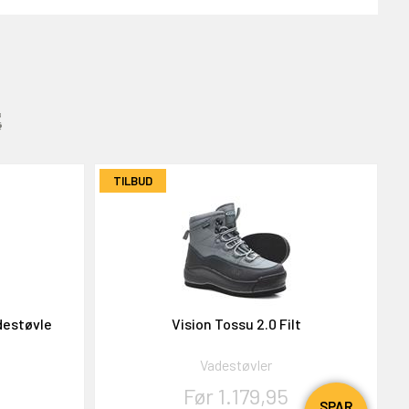
:
TILBUD
destøvle
Vision Tossu 2.0 Filt
Vadestøvler
Før 1.179,95
SPAR