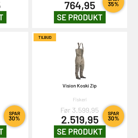
5
764,95
35%
T
SE PRODUKT
TILBUD
Vision Koski Zip
Fiskeri
Før 3.599,95
SPAR
SPAR
2.519,95
30%
30%
T
SE PRODUKT