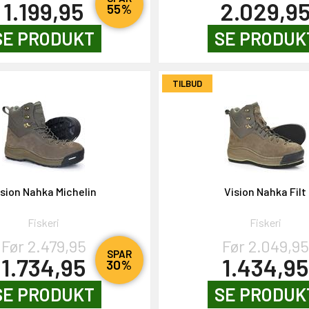
1.199,95
2.029,9
55%
SE PRODUKT
SE PRODUK
TILBUD
ision Nahka Michelin
Vision Nahka Filt
Fiskeri
Fiskeri
Før 2.479,95
Før 2.049,95
SPAR
1.734,95
1.434,95
30%
SE PRODUKT
SE PRODUK