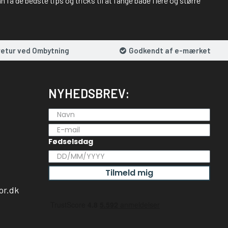
 få de bedste tips og tricks til at fange både flere og større
retur ved Ombytning
Godkendt af e-mærket
NYHEDSBREV:
Fødselsdag
Tilmeld mig
or.dk