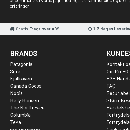
at sortimentet i vores jagt-afdeling altid rammer plet, og som 
erfaringer.
Gratis Fragt over 499
1-3 dages Leverin
BRANDS
KUNDE
Patagonia
Kontakt o
Sorel
Om Pro-O
Fjällräven
B2B Hande
Canada Goose
FAQ
Nobis
Returlabel
Helly Hansen
Størrelse
The North Face
Handelsbe
Columbia
Fortrydels
Teva
Fortrydels
Cookiepoli
Se alle producenter...