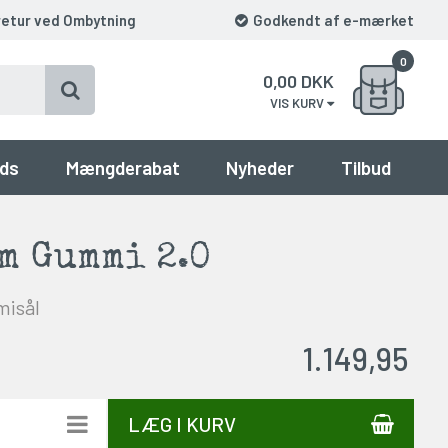
retur ved Ombytning
Godkendt af e-mærket
0
0,00
DKK
VIS KURV
ds
Mængderabat
Nyheder
Tilbud
m Gummi 2.0
isål
1.149,95
LÆG I KURV