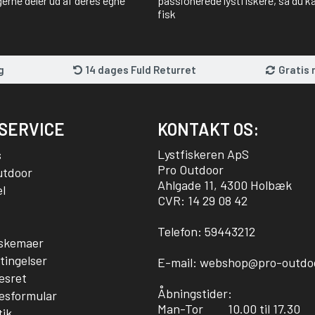
gerne deler ud af deres egne
passionerede lystfiskere, så du kan
fisk
g
14 dages Fuld Returret
Gratis 
SERVICE
KONTAKT OS:
Lystfiskeren ApS
s
Pro Outdoor
utdoor
Ahlgade 11, 4300 Holbæk
l
CVR: 14 29 08 42
Telefon:
59443212
sskemaer
tingelser
E-mail:
webshop@pro-outdo
esret
Åbningstider:
esformular
Man-Tor
10.00 til 17.30
tik