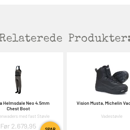
Relaterede
Produkter
ra Helmsdale Neo 4.5mm
Vision Musta, Michelin Va
Chest Boot
nwaders med fast Støvle
Vadestøvle
Før 2.679,95
SPAR