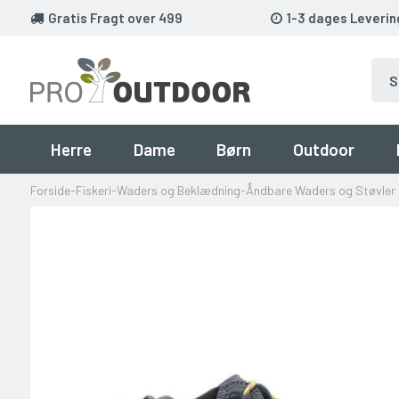
Gratis Fragt over 499
1-3 dages Leverin
Herre
Dame
Børn
Outdoor
Forside
-
Fiskeri
-
Waders og Beklædning
-
Åndbare Waders og Støvler