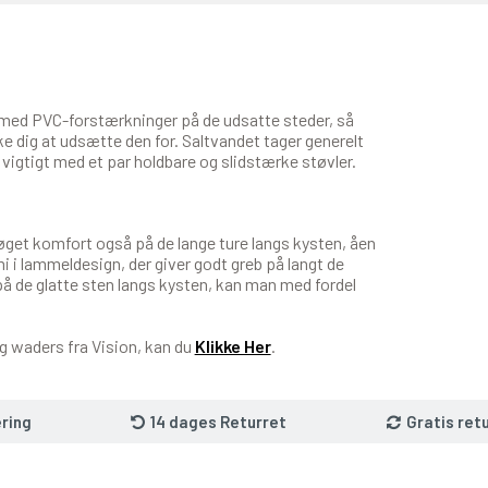
l med PVC-forstærkninger på de udsatte steder, så
e dig at udsætte den for. Saltvandet tager generelt
g vigtigt med et par holdbare og slidstærke støvler.
get komfort også på de lange ture langs kysten, åen
i i lammeldesign, der giver godt greb på langt de
på de glatte sten langs kysten, kan man med fordel
 og waders fra Vision, kan du
Klikke Her
.
ring
14 dages Returret
Gratis ret