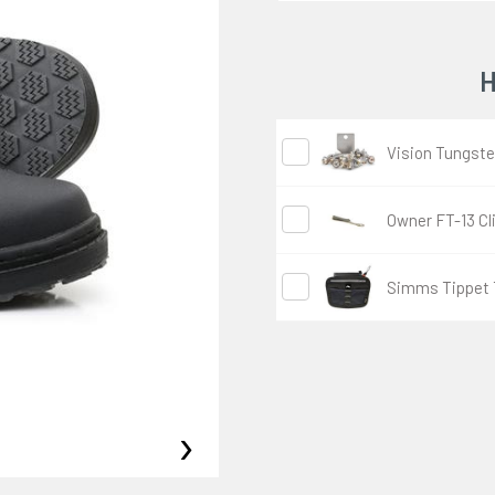
H
Vision Tungst
Owner FT-13 Cl
Simms Tippet 
›