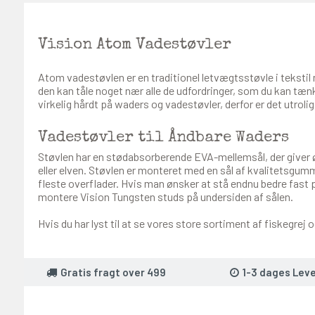
Vision Atom Vadestøvler
Atom vadestøvlen er en traditionel letvægtsstøvle i teksti
den kan tåle noget nær alle de udfordringer, som du kan tænk
virkelig hårdt på waders og vadestøvler, derfor er det utroli
Vadestøvler til Åndbare Waders
Støvlen har en stødabsorberende EVA-mellemsål, der giver ø
eller elven. Støvlen er monteret med en sål af kvalitetsgumm
fleste overflader. Hvis man ønsker at stå endnu bedre fast 
montere Vision Tungsten studs på undersiden af sålen.
Hvis du har lyst til at se vores store sortiment af fiskegrej
Gratis fragt over 499
1-3 dages Leve