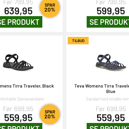
Før 799,95
Før 799,95
SPAR
639,95
599,95
20%
SE PRODUKT
SE PRODUK
TILBUD
ens Tirra Traveler, Black
Teva Womens Tirra Travel
Blue
fortable Damesandaler
Sandal med smalle r
Før 699,95
Før 699,95
SPAR
559,95
559,95
20%
SE PRODUKT
SE PRODUK