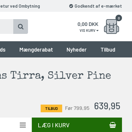
retur ved Ombytning
Godkendt af e-mærket
0
0,00
DKK
VIS KURV
ds
Mængderabat
Nyheder
Tilbud
s Tirra, Silver Pine
639,95
Før 799,95
LÆG I KURV