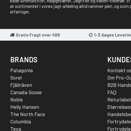
både Ammunition, Haglgeværer, Jagrifler og våben-tilbehør. Vi 
at sortimentet i vores jagt-afdeling altid rammer plet, og som 
erfaringer.
Gratis Fragt over 499
1-3 dages Leverin
BRANDS
KUNDE
Patagonia
Kontakt o
Sorel
Om Pro-O
Fjällräven
B2B Hande
Canada Goose
FAQ
Nobis
Returlabel
Helly Hansen
Størrelse
The North Face
Handelsbe
Columbia
Fortrydels
Teva
Fortrydels