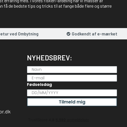
st erfaring med. I vores fiskeri-afdeling har vi masser af
 få de bedste tips og tricks til at fange både flere og større
retur ved Ombytning
Godkendt af e-mærket
NYHEDSBREV:
Fødselsdag
Tilmeld mig
or.dk