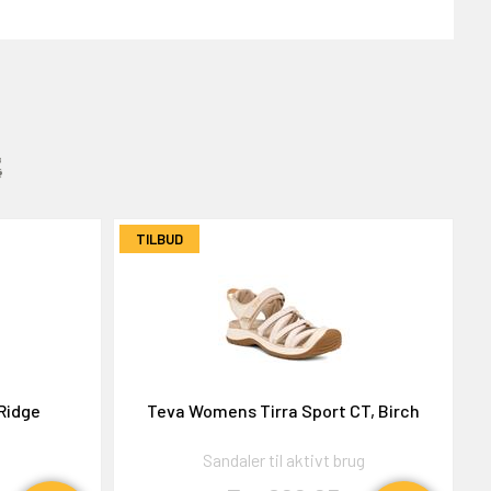
:
TILBUD
Ridge
Teva Womens Tirra Sport CT, Birch
Sandaler til aktivt brug