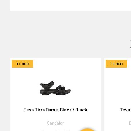
GAVEKORT
2000,-
TILBUD
TILBUD
OG DELTAG!
Teva Tirra Dame, Black / Black
Teva 
NEJ TAK!
Sandaler
D