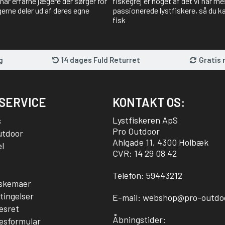
har erfarne jægere der sørger for
fiskegrej er noget af det vi har me
gerne deler ud af deres egne
passionerede lystfiskere, så du kan
fisk
g
14 dages Fuld Returret
Gratis 
SERVICE
KONTAKT OS:
Lystfiskeren ApS
s
Pro Outdoor
utdoor
Ahlgade 11, 4300 Holbæk
l
CVR: 14 29 08 42
Telefon:
59443212
sskemaer
tingelser
E-mail:
webshop@pro-outdo
esret
Åbningstider:
esformular