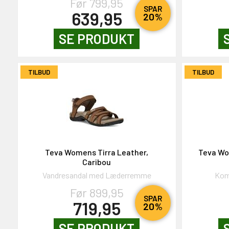
Før 799,95
SPAR
639,95
20%
SE PRODUKT
TILBUD
TILBUD
Teva Womens Tirra Leather,
Teva Wom
Caribou
Vandresandal med Læderremme
Kom
Før 899,95
SPAR
719,95
20%
SE PRODUKT