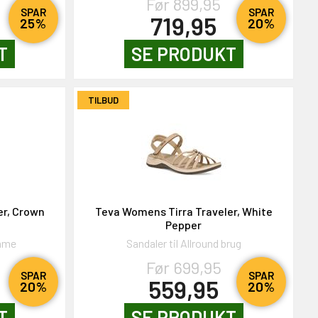
Før 899,95
SPAR
SPAR
719,95
25%
20%
T
SE PRODUKT
TILBUD
er, Crown
Teva Womens Tirra Traveler, White
Pepper
emme
Sandaler til Allround brug
Før 699,95
SPAR
SPAR
559,95
20%
20%
T
SE PRODUKT