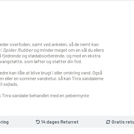
teder overfoden, samt ved ankelen, så de nemt kan
 i
Spider Rubber
og minder meget om en sål du ellers
så fjedrende og stødabsorberende, og med en ekstra
svangstøtte, som løfter og støtter din fod.
e kan tåle at blive brugt i eller omkring vand. Også
yen eller en sommer vandretur, så kan Tirra sandalerne
l sejlads.
va's Tirra sandaler behandlet med en pebermynte
ring
14 dages Returret
Gratis ret