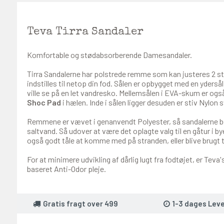
Teva Tirra Sandaler
Komfortable og stødabsorberende Damesandaler.
Tirra Sandalerne har polstrede remme som kan justeres 2 s
indstilles til netop din fod. Sålen er opbygget med en ydersål
ville se på en let vandresko. Mellemsålen i EVA-skum er og
Shoc Pad
i hælen. Inde i sålen ligger desuden er stiv Nylon 
Remmene er vævet i genanvendt Polyester, så sandalerne bedr
saltvand. Så udover at være det oplagte valg til en gåtur i b
også godt tåle at komme med på stranden, eller blive brugt ti
For at minimere udvikling af dårlig lugt fra fodtøjet, er Te
baseret Anti-Odor pleje.
Gratis fragt over 499
1-3 dages Leve