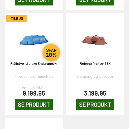
TILBUD
OG DELTAG!
NEJ TAK!
SPAR
20%
Fjällräven Abisko Endurance 4
Robens Pioneer 3EX
4 personers Tunneltelt
Camping og Outdoor
Før 11.499,95
9.199,95
3.199,95
SE PRODUKT
SE PRODUKT