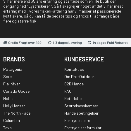
Vi har mere end 35 års erfaring og startede som en lille butik der
dengang hed "Lystfiskeren". Så fiskegrej er noget af det vi har mest
erfaring med. I vores fiskeri-afdeling har vi masser af passionerede
lystfiskere, så du kan få de bedste tips og tricks til at fange både
flere og større fisk
Gratis Fragt over 499
1-3 dages Levering
14 dages Fuld Returret
BRANDS
KUNDESERVICE
Patagonia
Kontakt os
Sorel
Om Pro-Outdoor
Fjällräven
B2B Handel
Canada Goose
FAQ
Nobis
Returlabel
Helly Hansen
Størrelsesskemaer
The North Face
Handelsbetingelser
Columbia
Fortrydelsesret
Teva
Fortrydelsesformular