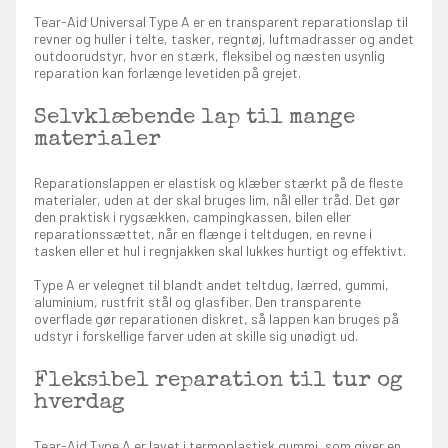
Tear-Aid Universal Type A er en transparent reparationslap til
revner og huller i telte, tasker, regntøj, luftmadrasser og andet
outdoorudstyr, hvor en stærk, fleksibel og næsten usynlig
reparation kan forlænge levetiden på grejet.
Selvklæbende lap til mange
materialer
Reparationslappen er elastisk og klæber stærkt på de fleste
materialer, uden at der skal bruges lim, nål eller tråd. Det gør
den praktisk i rygsækken, campingkassen, bilen eller
reparationssættet, når en flænge i teltdugen, en revne i
tasken eller et hul i regnjakken skal lukkes hurtigt og effektivt.
Type A er velegnet til blandt andet teltdug, lærred, gummi,
aluminium, rustfrit stål og glasfiber. Den transparente
overflade gør reparationen diskret, så lappen kan bruges på
udstyr i forskellige farver uden at skille sig unødigt ud.
Fleksibel reparation til tur og
hverdag
Tear-Aid Type A er lavet i termoplastisk gummi, som giver en