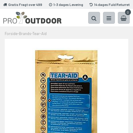
Gratis Fragt over 499
1-3 dages Levering
14 dages Fuld Returret
0
Forside
-
Brands
-
Tear-Aid