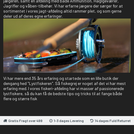
jægeren, samt en afdeling med både Ammunition, Haglgeværer,
Jagrifler og våben-tilbehør. Vi har erfarne jægere der sørger for at
sortimentet i vores jagt-afdeling altid rammer plet, og som gerne
deler ud af deres egne erfaringer.
Vi har mere end 35 års erfaring og startede som en lille butik der
dengang hed "Lystfiskeren". Så fiskegrej er noget af det vi har mest
erfaring med. I vores fiskeri-afdeling har vi masser af passionerede
lystfiskere, så du kan få de bedste tips og tricks til at fange både
flere og større fisk
Gratis Fragt over 499
1-3 dages Levering
14 dages Fuld Returret