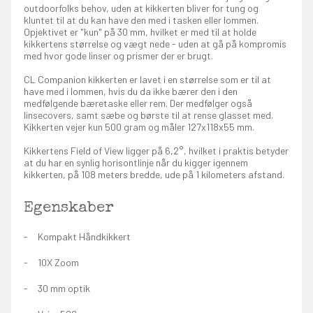
outdoorfolks behov, uden at kikkerten bliver for tung og
kluntet til at du kan have den med i tasken eller lommen.
Opjektivet er "kun" på 30 mm, hvilket er med til at holde
kikkertens størrelse og vægt nede - uden at gå på kompromis
med hvor gode linser og prismer der er brugt.
CL Companion kikkerten er lavet i en størrelse som er til at
have med i lommen, hvis du da ikke bærer den i den
medfølgende bæretaske eller rem. Der medfølger også
linsecovers, samt sæbe og børste til at rense glasset med.
Kikkerten vejer kun 500 gram og måler 127x118x55 mm.
Kikkertens Field of View ligger på 6,2°, hvilket i praktis betyder
at du har en synlig horisontlinje når du kigger igennem
kikkerten, på 108 meters bredde, ude på 1 kilometers afstand.
Egenskaber
Kompakt Håndkikkert
10X Zoom
30 mm optik