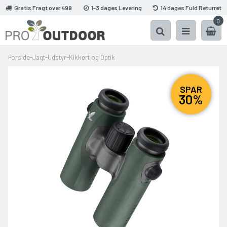
Gratis Fragt over 499
1-3 dages Levering
14 dages Fuld Returret
0
Forside
-
Jagt
-
Udstyr
-
Kikkert og Optik
SPAR
30%