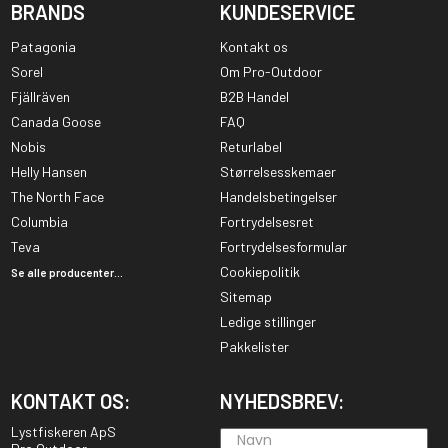
BRANDS
KUNDESERVICE
Patagonia
Kontakt os
Sorel
Om Pro-Outdoor
Fjällräven
B2B Handel
Canada Goose
FAQ
Nobis
Returlabel
Helly Hansen
Størrelsesskemaer
The North Face
Handelsbetingelser
Columbia
Fortrydelsesret
Teva
Fortrydelsesformular
Cookiepolitik
Se alle producenter...
Sitemap
Ledige stillinger
Pakkelister
KONTAKT OS:
NYHEDSBREV:
Lystfiskeren ApS