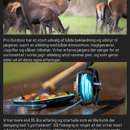
Pro Outdoor har et stort udvalg af både beklædning og udstyr til
jægeren, samt en afdeling med både Ammunition, Haglgeværer,
Jagrifler og våben-tilbehør. Vi har erfarne jægere der sørger for at
sortimentet i vores jagt-afdeling altid rammer plet, og som gerne
deler ud af deres egne erfaringer.
Vi har mere end 35 års erfaring og startede som en lille butik der
dengang hed "Lystfiskeren". Så fiskegrej er noget af det vi har mest
erfaring med. I vores fiskeri-afdeling har vi masser af passionerede