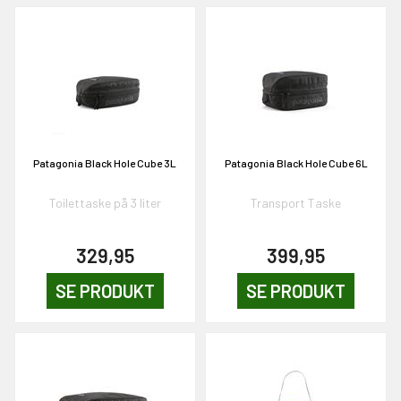
KORT
0,-
& VIND!
Patagonia Black Hole Cube 3L
Patagonia Black Hole Cube 6L
Toilettaske på 3 liter
Transport Taske
OG DELTAG!
329,95
399,95
SE PRODUKT
SE PRODUKT
NEJ TAK!