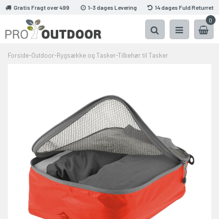
Gratis Fragt over 499
1-3 dages Levering
14 dages Fuld Returret
0
Forside
-
Outdoor
-
Rygsække og Tasker
-
Tilbehør til Tasker