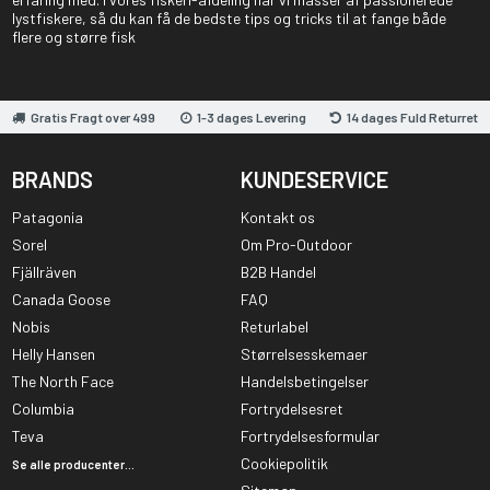
lystfiskere, så du kan få de bedste tips og tricks til at fange både
flere og større fisk
Gratis Fragt over 499
1-3 dages Levering
14 dages Fuld Returret
BRANDS
KUNDESERVICE
Patagonia
Kontakt os
Sorel
Om Pro-Outdoor
Fjällräven
B2B Handel
Canada Goose
FAQ
Nobis
Returlabel
Helly Hansen
Størrelsesskemaer
The North Face
Handelsbetingelser
Columbia
Fortrydelsesret
Teva
Fortrydelsesformular
Cookiepolitik
Se alle producenter...