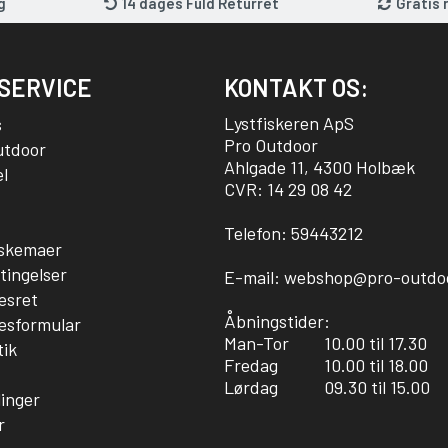
g
14 dages Fuld Returret
Gratis 
SERVICE
KONTAKT OS:
Lystfiskeren ApS
s
Pro Outdoor
utdoor
Ahlgade 11, 4300 Holbæk
l
CVR: 14 29 08 42
Telefon:
59443212
sskemaer
tingelser
E-mail:
webshop@pro-outdo
esret
Åbningstider:
esformular
Man-Tor
10.00 til 17.30
tik
Fredag
10.00 til 18.00
Lørdag
09.30 til 15.00
linger
r