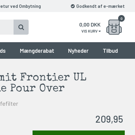
retur ved Ombytning
Godkendt af e-mærket
0
0,00
DKK
VIS KURV
ds
Mængderabat
Nyheder
Tilbud
mit Frontier UL
e Pour Over
efilter
209,95