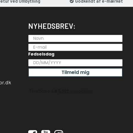
retur ved Ombytning
Godkendt af e-mærket
NYHEDSBREV:
Fødselsdag
Tilmeld mig
or.dk