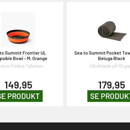
to Summit Frontier UL
Sea to Summit Pocket Tow
psible Bowl - M, Orange
Beluga Black
door Foldbar Tallerken
Håndklæde på 112 gr
149,95
179,95
SE PRODUKT
SE PRODUK