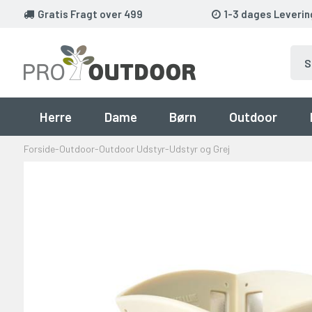
Gratis Fragt over 499
1-3 dages Leverin
Herre
Dame
Børn
Outdoor
Forside
-
Outdoor
-
Outdoor Udstyr
-
Udstyr og Grej