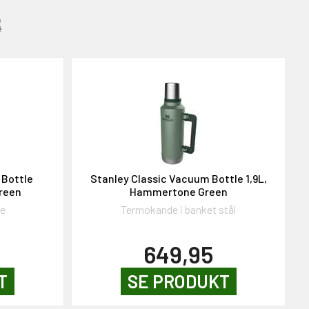
:
 Bottle
Stanley Classic Vacuum Bottle 1,9L,
reen
Hammertone Green
de
Termokande i banket stål
649,95
T
SE PRODUKT