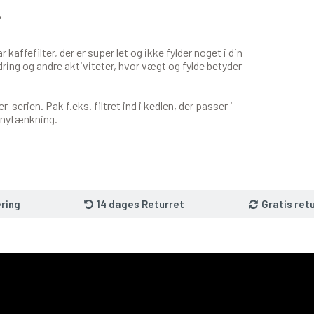
r
kaffefilter, der er super let og ikke fylder noget i din
ndring og andre aktiviteter, hvor vægt og fylde betyder
-serien. Pak f.eks. filtret ind i kedlen, der passer i
g nytænkning.
ring
14 dages Returret
Gratis ret