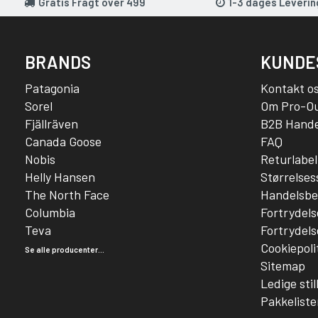
Gratis Fragt over 499
1-3 dages Leverin
BRANDS
KUNDE
Patagonia
Kontakt o
Sorel
Om Pro-O
Fjällräven
B2B Hande
Canada Goose
FAQ
Nobis
Returlabel
Helly Hansen
Størrelse
The North Face
Handelsbe
Columbia
Fortrydels
Teva
Fortrydels
Cookiepoli
Se alle producenter...
Sitemap
Ledige stil
Pakkeliste