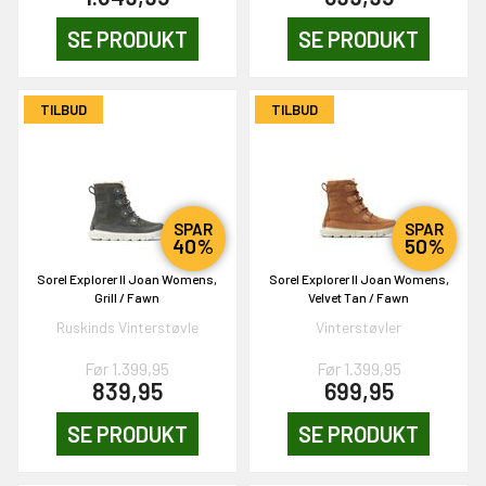
SE PRODUKT
SE PRODUKT
OG DELTAG!
TILBUD
TILBUD
NEJ TAK!
SPAR
SPAR
40%
50%
Sorel Explorer II Joan Womens,
Sorel Explorer II Joan Womens,
Grill / Fawn
Velvet Tan / Fawn
Ruskinds Vinterstøvle
Vinterstøvler
Før 1.399,95
Før 1.399,95
839,95
699,95
SE PRODUKT
SE PRODUKT