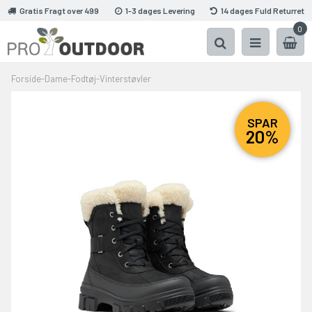
Gratis Fragt over 499
1-3 dages Levering
14 dages Fuld Returret
0
Forside
-
Dame
-
Fodtøj
-
Vinterstøvler
SPAR
20%