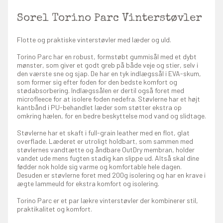
Sorel Torino Parc Vinterstøvler
Flotte og praktiske vinterstøvler med læder og uld.
Torino Parc har en robust, formstøbt gummisål med et dybt
mønster, som giver et godt greb på både veje og stier, selv i
den værste sne og sjap. De har en tyk indlægssål i EVA-skum,
som former sig efter foden for den bedste komfort og
stødabsorbering. Indlægssålen er dertil også foret med
microfleece for at isolere foden nedefra. Støvlerne har et højt
kantbånd i PU-behandlet læder som støtter ekstra op
omkring hælen, for en bedre beskyttelse mod vand og slidtage.
Støvlerne har et skaft i full-grain leather med en flot, glat
overflade. Læderet er utroligt holdbart, som sammen med
støvlernes vandtætte og åndbare OutDry membran, holder
vandet ude mens fugten stadig kan slippe ud. Altså skal dine
fødder nok holde sig varme og komfortable hele dagen.
Desuden er støvlerne foret med 200g isolering og har en krave i
ægte lammeuld for ekstra komfort og isolering.
Torino Parc er et par lækre vinterstøvler der kombinerer stil,
praktikalitet og komfort.