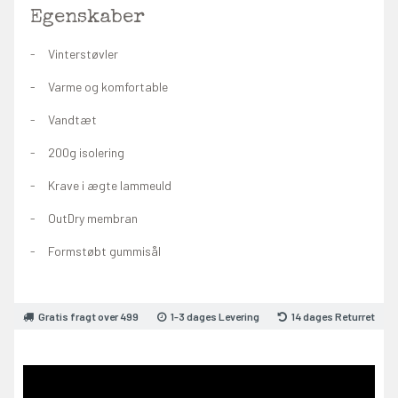
Egenskaber
Vinterstøvler
Varme og komfortable
Vandtæt
200g isolering
Krave i ægte lammeuld
OutDry membran
Formstøbt gummisål
Gratis fragt over 499
1-3 dages Levering
14 dages Returret