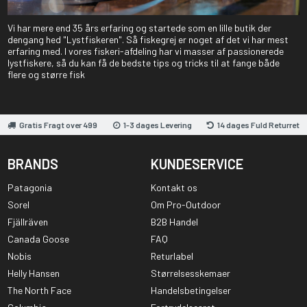
Vi har mere end 35 års erfaring og startede som en lille butik der
dengang hed "Lystfiskeren". Så fiskegrej er noget af det vi har mest
erfaring med. I vores fiskeri-afdeling har vi masser af passionerede
lystfiskere, så du kan få de bedste tips og tricks til at fange både
flere og større fisk
Gratis Fragt over 499
1-3 dages Levering
14 dages Fuld Returret
BRANDS
KUNDESERVICE
Patagonia
Kontakt os
Sorel
Om Pro-Outdoor
Fjällräven
B2B Handel
Canada Goose
FAQ
Nobis
Returlabel
Helly Hansen
Størrelsesskemaer
The North Face
Handelsbetingelser