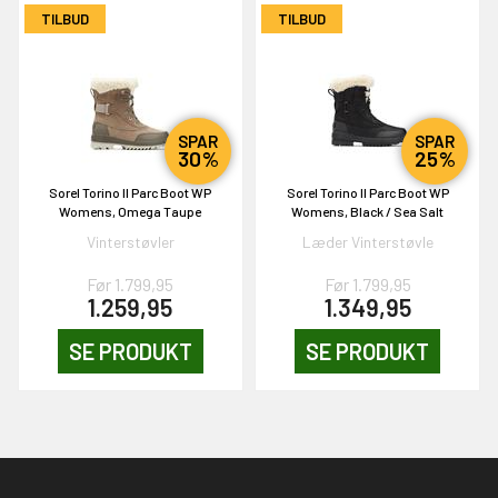
TILBUD
TILBUD
SPAR
SPAR
30%
25%
Sorel Torino II Parc Boot WP
Sorel Torino II Parc Boot WP
Womens, Omega Taupe
Womens, Black / Sea Salt
Vinterstøvler
Læder Vinterstøvle
Før 1.799,95
Før 1.799,95
1.259,95
1.349,95
SE PRODUKT
SE PRODUKT