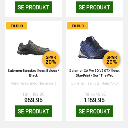
SE PRODUKT
SE PRODUKT
TILBUD
TILBUD
SPAR
SPAR
20%
20%
Salomon Barrakee Mens, Beluga /
Salomon XA Pro 3D V9 GTX Mens,
Black
Blue Print / Surf The Web
Vandresko med Meshskaft
GoreTex Trail og Hiking Sko
Før 1.199,95
Før 1.449,95
959,95
1.159,95
SE PRODUKT
SE PRODUKT