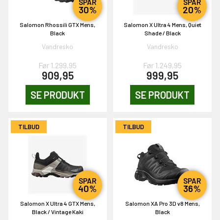
SPAR
SPAR
30%
20%
Salomon Rhossili GTX Mens,
Salomon X Ultra 4 Mens, Quiet
Black
Shade / Black
Vandresko
Vandresko
EKORT PÅ
Før 1.299,95
Før 1.249,95
909,95
999,95
SE PRODUKT
SE PRODUKT
en om et gavekort på
 gang om måneden
n gang
TILBUD
TILBUD
KORT
0,-
SPAR
SPAR
40%
36%
Salomon X Ultra 4 GTX Mens,
Salomon XA Pro 3D v8 Mens,
Black / Vintage Kaki
Black
& VIND!