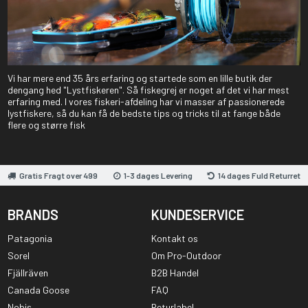
Vi har mere end 35 års erfaring og startede som en lille butik der
dengang hed "Lystfiskeren". Så fiskegrej er noget af det vi har mest
erfaring med. I vores fiskeri-afdeling har vi masser af passionerede
lystfiskere, så du kan få de bedste tips og tricks til at fange både
flere og større fisk
Gratis Fragt over 499
1-3 dages Levering
14 dages Fuld Returret
BRANDS
KUNDESERVICE
Patagonia
Kontakt os
Sorel
Om Pro-Outdoor
Fjällräven
B2B Handel
Canada Goose
FAQ
Nobis
Returlabel