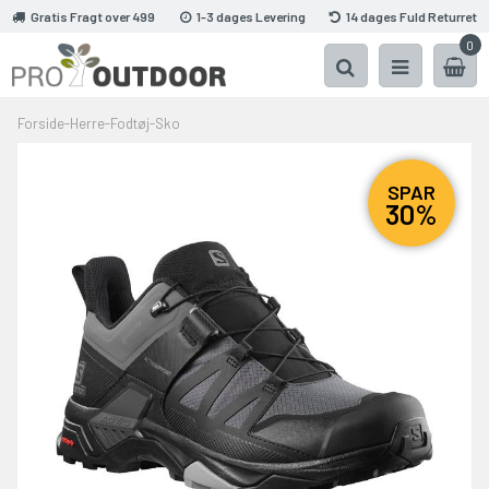
Gratis Fragt over 499
1-3 dages Levering
14 dages Fuld Returret
0
Forside
-
Herre
-
Fodtøj
-
Sko
SPAR
30%