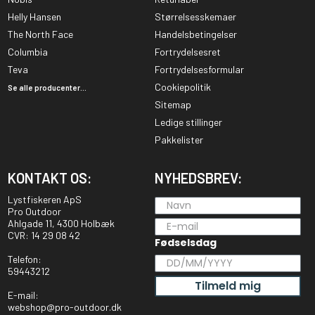
Helly Hansen
Størrelsesskemaer
The North Face
Handelsbetingelser
Columbia
Fortrydelsesret
Teva
Fortrydelsesformular
Cookiepolitik
Se alle producenter...
Sitemap
Ledige stillinger
Pakkelister
KONTAKT OS:
NYHEDSBREV:
Lystfiskeren ApS
Pro Outdoor
Ahlgade 11, 4300 Holbæk
CVR: 14 29 08 42
Fødselsdag
Telefon:
59443212
Tilmeld mig
E-mail:
webshop@pro-outdoor.dk