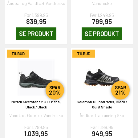
Åndbar og Vandtæt Vandresko
Vandresko
Før 1.399,95
Før 1.249,95
839,95
799,95
SE PRODUKT
SE PRODUKT
OG DELTAG!
TILBUD
TILBUD
NEJ TAK!
SPAR
SPAR
20%
21%
Merrell Alverstone 2 GTX Mens,
Salomon XT Inari Mens, Black /
Black / Black
Quiet Shade
Vandtæt GoreTex Vandresko
Åndbar Trailrunning Sko
Før 1.299,95
Før 1.199,95
1.039,95
949,95