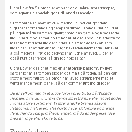
Ultra Low fra Salomon er et par rigtig lækre løbestrømper,
som egner sig specielt godt til langdistanceløb.
Strømperne er lavet af 26% merinould, hvilket gør dem
fugttransporterende og temperaturregulerende. Merinould er
på ingen måde sammenligneligt med den gamle og kradsende
uld. Tværtimod er merinould noget af det absolut blødeste og
mest komfortable uld der findes. En smart egenskab som
ulden har, er at den er naturligt bakteriehæmmende. Der skal
altså meget til, før det begynder at lugte af sved. Ulden er
også hurtigtørrende, så din fod holdes tør.
Ultra Low er designet med en anatomisk pasform, hvilket
sørger for at strømpen sidder optimalt på foden, så den kan
støtte mest muligt. Salomon har lavet strømperne med et
ventilerende mesh-panel, så der kommer luft ind til foden.
Du er velkommen til at kigge forbi vores butik på Ahlgade i
Holbæk, hvis du vil prøve denne løbestrømpe eller noget andet
i vores store sortiment. Vi fører stærke brands såsom
Patagonia, Fjällräven, The North Face, Columbia og mange
flere. Har du spørgsmål eller andet, må du endelig ikke tøve
med at ringe eller skrive til os.