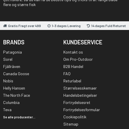
flere og større fisk
Gratis Fragt over 499
1-3 dages Levering
14 dages Fuld Returret
BRANDS
KUNDESERVICE
Patagonia
Kontakt os
Sorel
Om Pro-Outdoor
Fjällräven
B2B Handel
Canada Goose
FAQ
Nobis
Returlabel
Helly Hansen
Størrelsesskemaer
The North Face
Handelsbetingelser
Columbia
Fortrydelsesret
Teva
Fortrydelsesformular
Cookiepolitik
Se alle producenter...
Sitemap