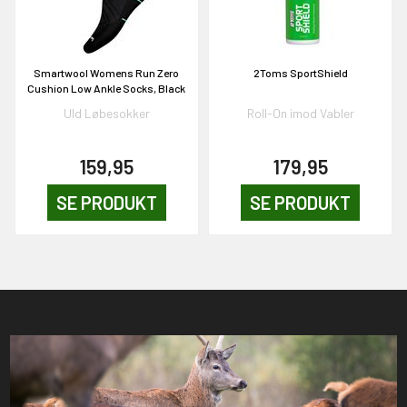
Smartwool Womens Run Zero
2Toms SportShield
Cushion Low Ankle Socks, Black
Uld Løbesokker
Roll-On imod Vabler
159,95
179,95
SE PRODUKT
SE PRODUKT