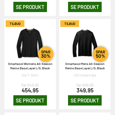
SE PRODUKT
SE PRODUKT
EKORT PÅ
TILBUD
TILBUD
en om et gavekort på
 gang om måneden
n gang
SPAR
SPAR
30%
50%
Smartwool Womens All-Season
Smartwool Mens All-Season
KORT
Merino Base Layer L/S, Black
Merino Base Layer L/S, Black
0,-
Uld T-Shirt
Uld Undertrøje
Før 649,95
Før 699,95
454,95
349,95
& VIND!
SE PRODUKT
SE PRODUKT