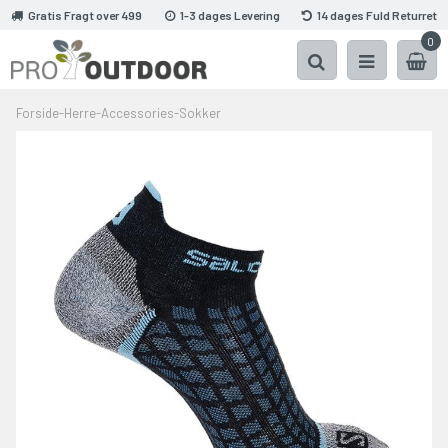
Gratis Fragt over 499
1-3 dages Levering
14 dages Fuld Returret
0
Forside
-
Herre
-
Accessories
-
Sokker