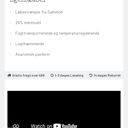
Egenskaber
Løbestrømper fra Salomon
26% merinould
Fugttransporterende og temperaturregulerende
Lugthæmmende
Anatomisk pasform
Gratis fragt over 499
1-3 dages Levering
14 dages Returret