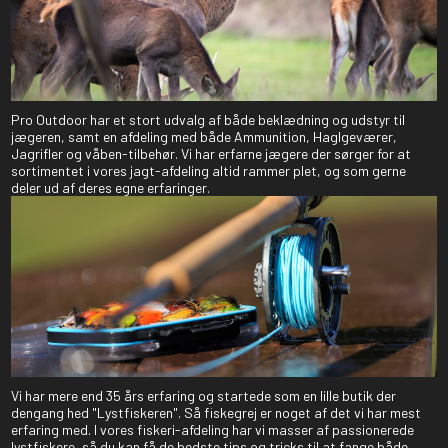
Pro Outdoor har et stort udvalg af både beklædning og udstyr til
jægeren, samt en afdeling med både Ammunition, Haglgeværer,
Jagrifler og våben-tilbehør. Vi har erfarne jægere der sørger for at
sortimentet i vores jagt-afdeling altid rammer plet, og som gerne
deler ud af deres egne erfaringer.
Vi har mere end 35 års erfaring og startede som en lille butik der
dengang hed "Lystfiskeren". Så fiskegrej er noget af det vi har mest
erfaring med. I vores fiskeri-afdeling har vi masser af passionerede
lystfiskere, så du kan få de bedste tips og tricks til at fange både