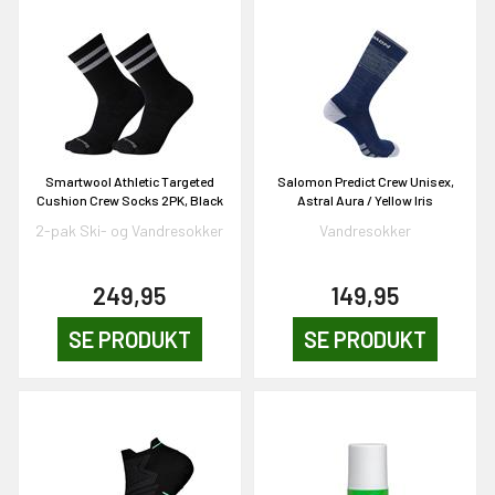
OG DELTAG!
NEJ TAK!
Smartwool Athletic Targeted
Salomon Predict Crew Unisex,
Cushion Crew Socks 2PK, Black
Astral Aura / Yellow Iris
2-pak Ski- og Vandresokker
Vandresokker
249,95
149,95
SE PRODUKT
SE PRODUKT