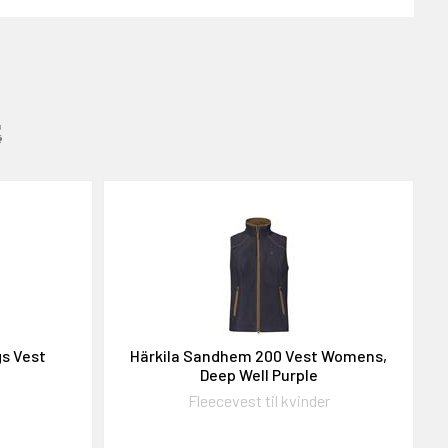
:
s Vest
Härkila Sandhem 200 Vest Womens,
Deep Well Purple
Fleecevest til kvinder