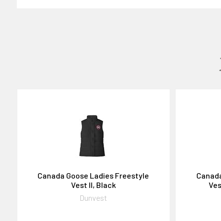
GAVEKORT
2000,-
OG DELTAG!
Canada Goose Ladies Freestyle
Canada
Vest II, Black
Ves
NEJ TAK!
Dunvest