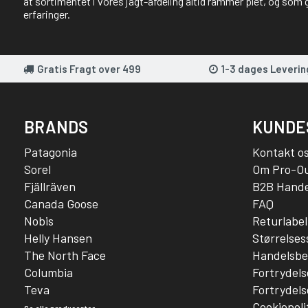
at sortimentet i vores jagt-afdeling altid rammer plet, og som 
erfaringer.
Gratis Fragt over 499
1-3 dages Leverin
BRANDS
KUNDE
Patagonia
Kontakt o
Sorel
Om Pro-O
Fjällräven
B2B Hande
Canada Goose
FAQ
Nobis
Returlabel
Helly Hansen
Størrelse
The North Face
Handelsbe
Columbia
Fortrydels
Teva
Fortrydels
Cookiepoli