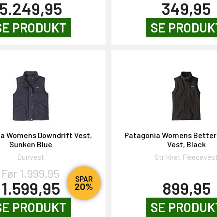
5.249,95
349,95
SE PRODUKT
SE PRODUK
a Womens Downdrift Vest,
Patagonia Womens Better
Sunken Blue
Vest, Black
Dunvest
Strikket Fleeceves
Før 1.999,95
SPAR
1.599,95
899,95
20%
SE PRODUKT
SE PRODUK