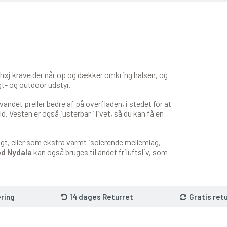
 høj krave der når op og dækker omkring halsen, og
gt- og outdoor udstyr.
andet preller bedre af på overfladen, i stedet for at
d. Vesten er også justerbar i livet, så du kan få en
gt, eller som ekstra varmt isolerende mellemlag,
d Nydala
kan også bruges til andet friluftsliv, som
ring
14 dages Returret
Gratis ret