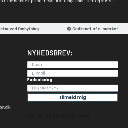
 få de bedste tips og tricks til at fange både flere og større
retur ved Ombytning
Godkendt af e-mærket
NYHEDSBREV:
Fødselsdag
Tilmeld mig
or.dk