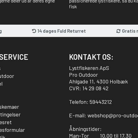
gerne deler ud af deres egne
passionerede lystfiskere, så du kan
fisk
g
14 dages Fuld Returret
Gratis 
SERVICE
KONTAKT OS:
Lystfiskeren ApS
s
Pro Outdoor
utdoor
Ahlgade 11, 4300 Holbæk
l
CVR: 14 29 08 42
Telefon:
59443212
sskemaer
tingelser
E-mail:
webshop@pro-outdo
esret
Åbningstider:
esformular
Man-Tor
10.00 til 17.30
tik