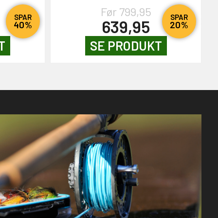
Før 799,95
SPAR
SPAR
639,95
40%
20%
T
SE PRODUKT