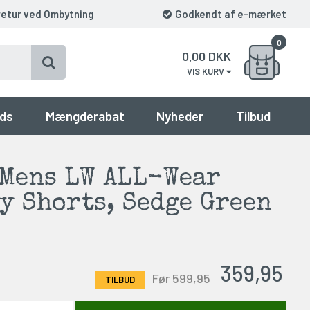
retur ved Ombytning
Godkendt af e-mærket
0
0,00
DKK
VIS KURV
ds
Mængderabat
Nyheder
Tilbud
 Mens LW ALL-Wear
y Shorts, Sedge Green
359,95
Før 599,95