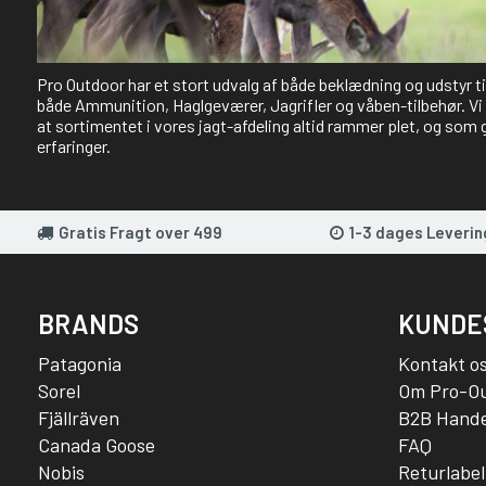
Pro Outdoor har et stort udvalg af både beklædning og udstyr t
både Ammunition, Haglgeværer, Jagrifler og våben-tilbehør. Vi 
at sortimentet i vores jagt-afdeling altid rammer plet, og som 
erfaringer.
Gratis Fragt over 499
1-3 dages Leverin
BRANDS
KUNDE
Patagonia
Kontakt o
Sorel
Om Pro-O
Fjällräven
B2B Hande
Canada Goose
FAQ
Nobis
Returlabel