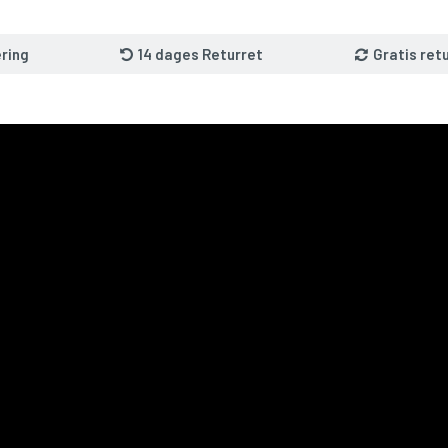
ring
14 dages Returret
Gratis ret