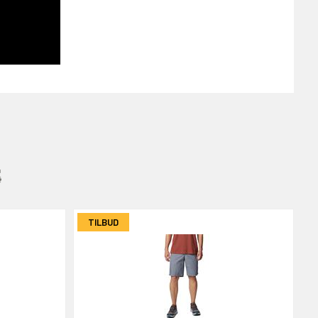
:
TILBUD