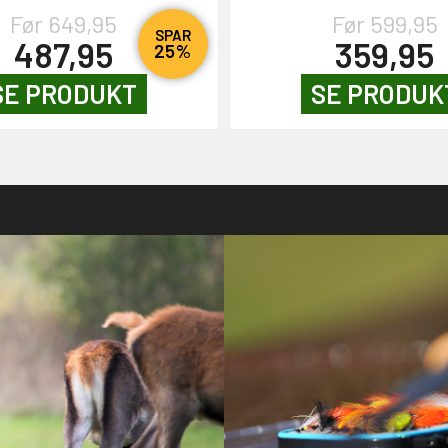
Før 649,95
Før 599,95
SPAR
487,95
359,95
25%
SE PRODUKT
SE PRODUK