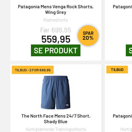
NEJ TAK!
Patagonia Mens Venga Rock Shorts,
Patagoni
Wing Grey
Klatreshorts
Før 699,95
SPAR
559,95
20%
SE PRODUKT
TILBUD
TILBUD - 2 FOR 699,95
The North Face Mens 24/7 Short,
Patagoni
Shady Blue
Hurtigtørrende Træningsshorts
Hurti