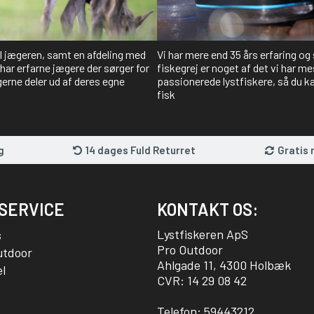
il jægeren, samt en afdeling med
Vi har mere end 35 års erfaring og
har erfarne jægere der sørger for
fiskegrej er noget af det vi har me
gerne deler ud af deres egne
passionerede lystfiskere, så du kan
fisk
g
14 dages Fuld Returret
Gratis 
SERVICE
KONTAKT OS:
Lystfiskeren ApS
s
Pro Outdoor
utdoor
Ahlgade 11, 4300 Holbæk
l
CVR: 14 29 08 42
Telefon:
59443212