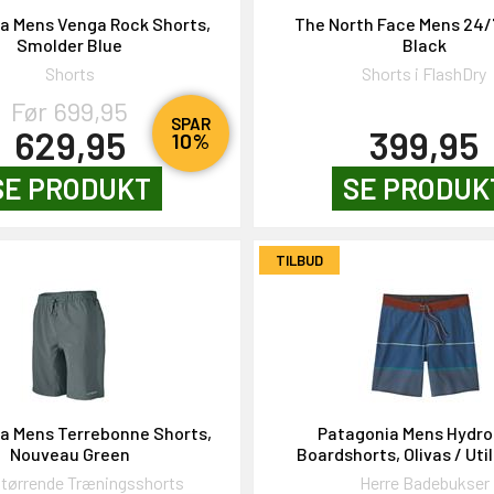
a Mens Venga Rock Shorts,
The North Face Mens 24/
Smolder Blue
Black
Shorts
Shorts i FlashDry
Før 699,95
SPAR
629,95
399,95
10%
SE PRODUKT
SE PRODUK
TILBUD
a Mens Terrebonne Shorts,
Patagonia Mens Hydr
Nouveau Green
Boardshorts, Olivas / Util
gtørrende Træningsshorts
Herre Badebukser