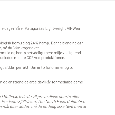
varme dage? Så er Patagonias Lightweight All-Wear
kologisk bomuld og 24% hamp. Denne blanding gør
p, så du ikke koger over.
bomuld og hamp betydeligt mere miljøvenligt end
g udledes mindre CO2 ved produktionen.
igt sidder perfekt. Der er to forlommer og to
 løn og anstændige arbejdsvilkår for medarbejderne i
i Holbæk, hvis du vil prøve disse shorts eller
nds såsom Fjällräven, The North Face, Columbia,
mål eller andet, må du endelig ikke tøve med at