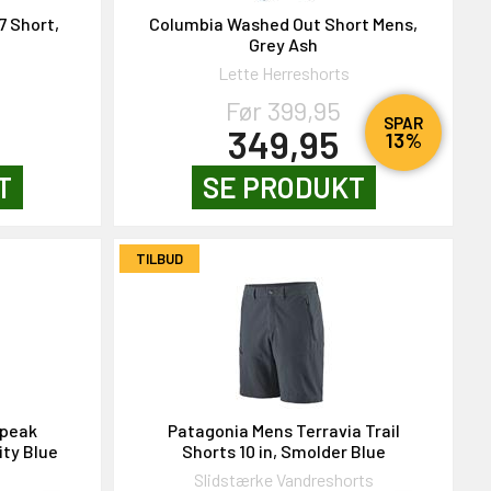
7 Short,
Columbia Washed Out Short Mens,
Grey Ash
Lette Herreshorts
Før 399,95
SPAR
349,95
13%
T
SE PRODUKT
TILBUD
opeak
Patagonia Mens Terravia Trail
ity Blue
Shorts 10 in, Smolder Blue
Slidstærke Vandreshorts