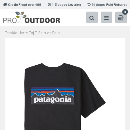
Gratis Fragt over 499
1-3 dages Levering
14 dages Fuld Returret
0
Forside
-
Herre
-
Tøj
-
T-Shirt og Polo