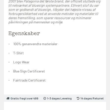
2007 blev Patagonia det første brand, der officielt sluttede sig
til netværket af bluesign systempartnere. Ethvert stof du ser
som er godkendt af bluesign, tilbyder det højeste niveau af
forbrugersikkerhed ved at anvende metoder og materialer til
deres fremstilling, som sparer ressourcer og minimerer
påvirkningen på mennesker og miljø.
Egenskaber
100% genanvendte materialer
T-Shirt
Logo Wear
Blue Sign Certificeret
Fairtrade Certificeret
Gratis fragt over 499
1-3 dages Levering
14 dages Returret