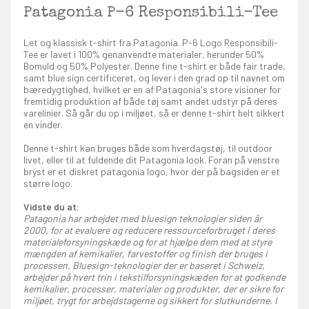
Patagonia P-6 Responsibili-Tee
Let og klassisk t-shirt fra Patagonia. P-6 Logo Responsibili-
Tee er lavet i 100% genanvendte materialer, herunder 50%
Bomuld og 50% Polyester. Denne fine t-shirt er både fair trade,
samt blue sign certificeret, og lever i den grad op til navnet om
bæredygtighed, hvilket er en af Patagonia's store visioner for
fremtidig produktion af både tøj samt andet udstyr på deres
varelinier. Så går du op i miljøet, så er denne t-shirt helt sikkert
en vinder.
Denne t-shirt kan bruges både som hverdagstøj, til outdoor
livet, eller til at fuldende dit Patagonia look. Foran på venstre
bryst er et diskret patagonia logo, hvor der på bagsiden er et
større logo.
Vidste du at:
Patagonia har arbejdet med bluesign teknologier siden år
2000, for at evaluere og reducere ressourceforbruget i deres
materialeforsyningskæde og for at hjælpe dem med at styre
mængden af kemikalier, farvestoffer og finish der bruges i
processen. Bluesign-teknologier der er baseret i Schweiz,
arbejder på hvert trin i tekstilforsyningskæden for at godkende
kemikalier, processer, materialer og produkter, der er sikre for
miljøet, trygt for arbejdstagerne og sikkert for slutkunderne. I