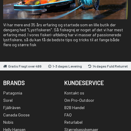
Vi har mere end 35 års erfaring og startede som en lille butik der
dengang hed "Lystfiskeren". Så fiskegrej er noget af det vi har mest
erfaring med. I vores fiskeri-afdeling har vi masser af passionerede
lystfiskere, så du kan få de bedste tips og tricks til at fange både
flere og større fisk
Gratis Fragt over 499
1-3 dages Levering
14 dages Fuld Returret
BRANDS
KUNDESERVICE
Patagonia
Kontakt os
Sorel
Om Pro-Outdoor
Fjällräven
B2B Handel
Canada Goose
FAQ
Nobis
Returlabel
Helly Hansen
Størrelsesskemaer