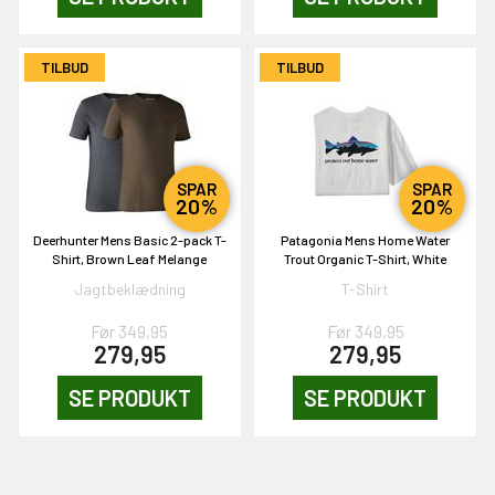
TILBUD
TILBUD
SPAR
SPAR
20%
20%
Deerhunter Mens Basic 2-pack T-
Patagonia Mens Home Water
Shirt, Brown Leaf Melange
Trout Organic T-Shirt, White
Jagtbeklædning
T-Shirt
Før 349,95
Før 349,95
279,95
279,95
SE PRODUKT
SE PRODUKT