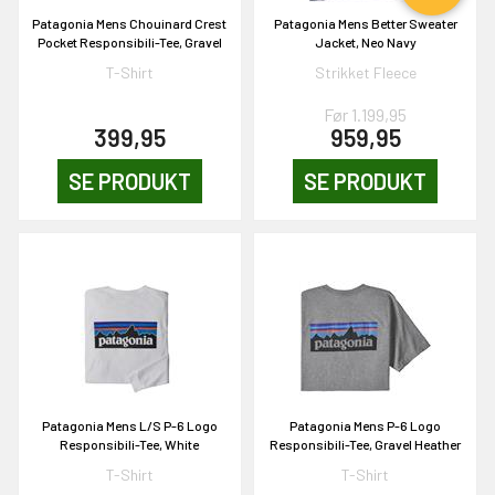
Patagonia Mens Chouinard Crest
Patagonia Mens Better Sweater
Pocket Responsibili-Tee, Gravel
Jacket, Neo Navy
T-Shirt
Strikket Fleece
Før 1.199,95
EKORT PÅ
399,95
959,95
SE PRODUKT
SE PRODUKT
en om et gavekort på
 gang om måneden
n gang
KORT
0,-
Patagonia Mens L/S P-6 Logo
Patagonia Mens P-6 Logo
Responsibili-Tee, White
Responsibili-Tee, Gravel Heather
& VIND!
T-Shirt
T-Shirt