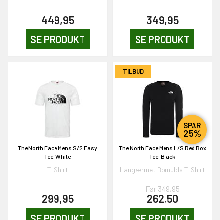
449,95
349,95
SE PRODUKT
SE PRODUKT
OG DELTAG!
TILBUD
NEJ TAK!
SPAR
25%
The North Face Mens S/S Easy
The North Face Mens L/S Red Box
Tee, White
Tee, Black
T-Shirt
Langærmet Bomulds T-Shirt
Før 349,95
299,95
262,50
SE PRODUKT
SE PRODUKT