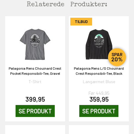
Relaterede
Produkter:
TILBUD
SPAR
20%
Patagonia Mens Chouinard Crest
Patagonia Mens L/S Chouinard
Pocket Responsibili-Tee, Gravel
Crest Responsibili-Tee, Black
T-Shirt
Langærmet Bluse
Før 449,95
399,95
359,95
SE PRODUKT
SE PRODUKT
EKORT PÅ