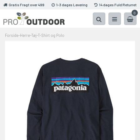
Gratis Fragt over 499
1-3 dages Levering
14 dages Fuld Returret
0
Forside
-
Herre
-
Tøj
-
T-Shirt og Polo