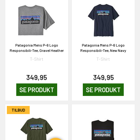
en om et gavekort på
 gang om måneden
n gang
Patagonia Mens P-6 Logo
Patagonia Mens P-6 Logo
Responsibili-Tee, Gravel Heather
Responsibili-Tee, New Navy
T-Shirt
T-Shirt
KORT
0,-
349,95
349,95
SE PRODUKT
SE PRODUKT
& VIND!
TILBUD
OG DELTAG!