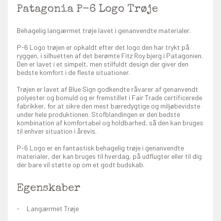
Patagonia P-6 Logo Trøje
Behagelig langærmet trøje lavet i genanvendte materialer.
P-6 Logo trøjen er opkaldt efter det logo den har trykt på
ryggen, i silhuetten af det berømte Fitz Roy bjerg i Patagonien.
Den er lavet i et simpelt, men stilfuldt design der giver den
bedste komfort i de fleste situationer.
Trøjen er lavet af Blue Sign godkendte råvarer af genanvendt
polyester og bomuld og er fremstillet i Fair Trade certificerede
fabrikker, for at sikre den mest bæredygtige og miljøbevidste
under hele produktionen. Stofblandingen er den bedste
kombination af komfortabel og holdbarhed, så den kan bruges
til enhver situation i årevis.
P-6 Logo er en fantastisk behagelig trøje i genanvendte
materialer, der kan bruges til hverdag, på udflugter eller til dig
der bare vil støtte op om et godt budskab.
Egenskaber
Langærmet Trøje