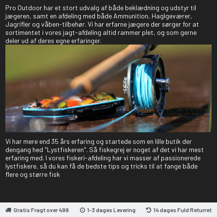
Pro Outdoor har et stort udvalg af både beklædning og udstyr til
jægeren, samt en afdeling med både Ammunition, Haglgeværer,
Jagrifler og våben-tilbehør. Vi har erfarne jægere der sørger for at
sortimentet i vores jagt-afdeling altid rammer plet, og som gerne
deler ud af deres egne erfaringer.
Vi har mere end 35 års erfaring og startede som en lille butik der
dengang hed "Lystfiskeren". Så fiskegrej er noget af det vi har mest
erfaring med. I vores fiskeri-afdeling har vi masser af passionerede
lystfiskere, så du kan få de bedste tips og tricks til at fange både
flere og større fisk
Gratis Fragt over 499
1-3 dages Levering
14 dages Fuld Returret