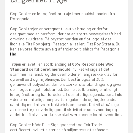
Langærmet Trøje
Cap Cool er en let og åndbar trøje i merinouldsblanding fra
Patagonia.
Cap Cool trøjen er beregnet til aktivt brug og er derfor
designet med en pasform, der har en større bevægelsesfrihed
omkring skuldrene. På brystet har den en flot logo af det
ikoniske Fitz Roy bjerg i Patagonia i stilen; Fitz Roy Strata. Du
kan se vores flotte udvalg af trøjer og t-shirts fra Patagonia
Her
.
Trøjen er lavet i en stofblanding af
65% Responsible Wool
Standard certificeret merinould
, hvilket vil sige at det
stammer fra landbrug der overholder en lang række krav for
dyrevelfærd og miljøhensyn. Den består også af 35%
genanvendt polyester, der forstærker stofblandingen og giver
den noget meget holdbarhed. Denne stofblanding er utroligt
let og åndbar og har fordelen af de naturlige egenskaber af uld
- der er er naturligt temperaturregulerende og fugtledende,
samtidig med at være bakteriehæmmende. Det vil altså sige
at denne trøje er virkelig god til aktiviteter som vandring og
andet friluftsliv, hvor du ikke skal være bange for at svede lidt.
Cap Cool er både Blue Sign godkendt og Fair Trade
certificeret, hvilket sikrer en så miljømæssigt skånsom