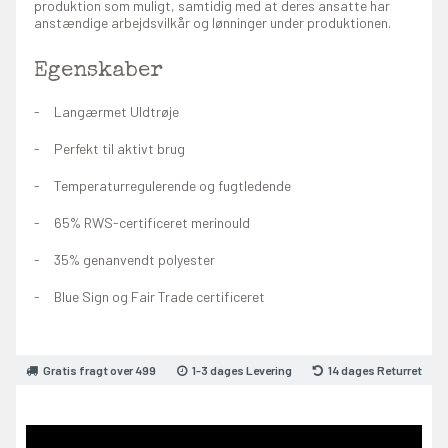
produktion som muligt, samtidig med at deres ansatte har
anstændige arbejdsvilkår og lønninger under produktionen.
Egenskaber
Langærmet Uldtrøje
Perfekt til aktivt brug
Temperaturregulerende og fugtledende
65% RWS-certificeret merinould
35% genanvendt polyester
Blue Sign og Fair Trade certificeret
Gratis fragt over 499
1-3 dages Levering
14 dages Returret