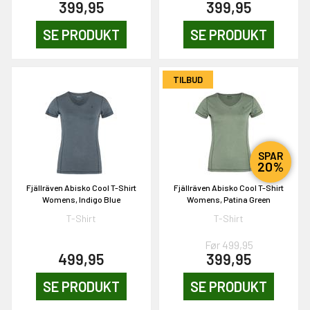
399,95
399,95
SE PRODUKT
SE PRODUKT
OG DELTAG!
TILBUD
NEJ TAK!
SPAR
20%
Fjällräven Abisko Cool T-Shirt
Fjällräven Abisko Cool T-Shirt
Womens, Indigo Blue
Womens, Patina Green
T-Shirt
T-Shirt
Før 499,95
499,95
399,95
SE PRODUKT
SE PRODUKT