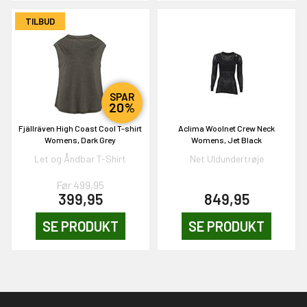
TILBUD
SPAR
20%
Fjällräven High Coast Cool T-shirt
Aclima Woolnet Crew Neck
Womens, Dark Grey
Womens, Jet Black
Let og Åndbar T-Shirt
Net Uldundertrøje
Før 499,95
399,95
849,95
SE PRODUKT
SE PRODUKT