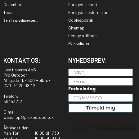
Columbia
Fortrydelsesret
Teva
Fortrydelsesformular
Cookiepolitik
Se alle producenter...
Sitemap
Ledige stillinger
Pakkelister
KONTAKT OS:
NYHEDSBREV:
Lystfiskeren ApS
Pro Outdoor
Ahlgade 11, 4300 Holbæk
CVR: 14 29 08 42
Fødselsdag
Telefon:
59443212
Tilmeld mig
E-mail:
webshop@pro-outdoor.dk
Åbningstider:
Man-Tor
10.00 til 17.30
Fredag
10.00 til 18.00