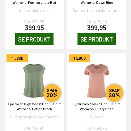
Womens, Pomegranate Red
Womens, Dawn Blue
Let Tee uden ærmer
Åndbar Tee med kapærmer
Før 499,95
Før 499,95
399,95
399,95
EKORT PÅ
SE PRODUKT
SE PRODUKT
en om et gavekort på
 gang om måneden
TILBUD
TILBUD
n gang
KORT
SPAR
SPAR
20%
20%
0,-
Fjällräven High Coast Cool T-Shirt
Fjällräven Abisko Cool T-Shirt
Womens, Patina Green
Womens, Dusty Rose
Hurtigtørrende Sommertop
T-Shirt
& VIND!
Før 499,95
Før 499,95