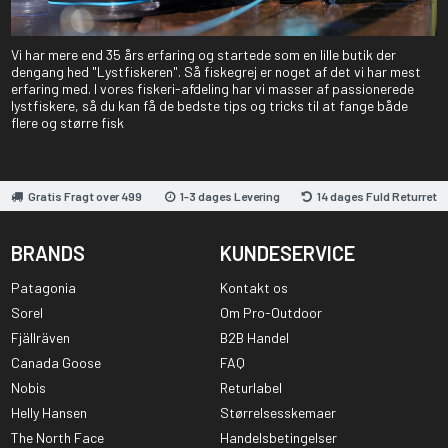
Vi har mere end 35 års erfaring og startede som en lille butik der
dengang hed "Lystfiskeren". Så fiskegrej er noget af det vi har mest
erfaring med. I vores fiskeri-afdeling har vi masser af passionerede
lystfiskere, så du kan få de bedste tips og tricks til at fange både
flere og større fisk
Gratis Fragt over 499
1-3 dages Levering
14 dages Fuld Returret
BRANDS
KUNDESERVICE
Patagonia
Kontakt os
Sorel
Om Pro-Outdoor
Fjällräven
B2B Handel
Canada Goose
FAQ
Nobis
Returlabel
Helly Hansen
Størrelsesskemaer
The North Face
Handelsbetingelser