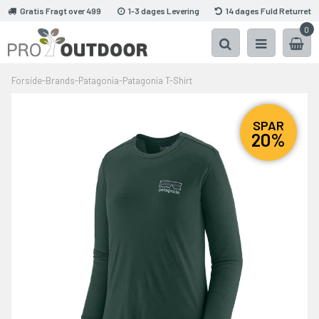
Gratis Fragt over 499
1-3 dages Levering
14 dages Fuld Returret
0
Forside
-
Brands
-
Patagonia
-
Patagonia T-Shirt
SPAR
20%