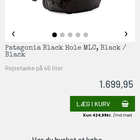
‹
›
Patagonia Black Hole MLC, Black /
Black
Rejsetaske på 45 liter
1.699,95
LÆG I KURV
Har du husket at købe…