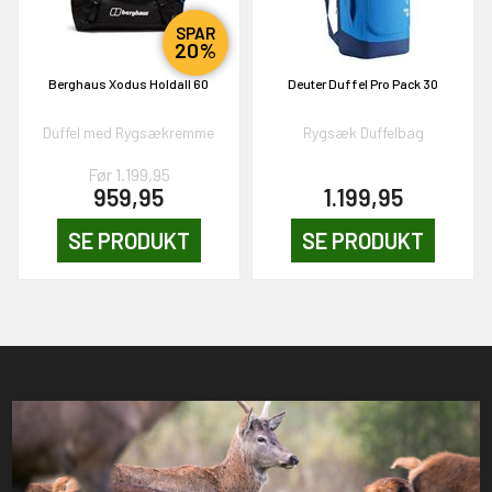
SPAR
20%
Berghaus Xodus Holdall 60
Deuter Duffel Pro Pack 30
Duffel med Rygsækremme
Rygsæk Duffelbag
Før 1.199,95
959,95
1.199,95
SE PRODUKT
SE PRODUKT