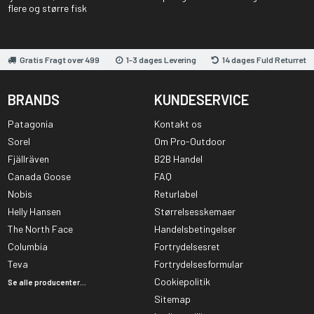
flere og større fisk
Gratis Fragt over 499
1-3 dages Levering
14 dages Fuld Returret
BRANDS
KUNDESERVICE
Patagonia
Kontakt os
Sorel
Om Pro-Outdoor
Fjällräven
B2B Handel
Canada Goose
FAQ
Nobis
Returlabel
Helly Hansen
Størrelsesskemaer
The North Face
Handelsbetingelser
Columbia
Fortrydelsesret
Teva
Fortrydelsesformular
Cookiepolitik
Se alle producenter...
Sitemap