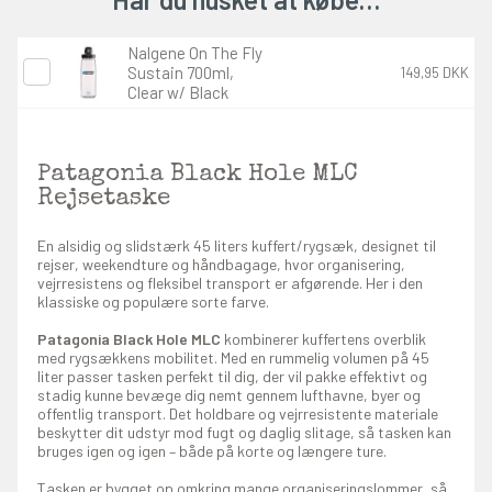
Nalgene On The Fly
Sustain 700ml,
149,95 DKK
Clear w/ Black
Patagonia Black Hole MLC
Rejsetaske
En alsidig og slidstærk 45 liters kuffert/rygsæk, designet til
rejser, weekendture og håndbagage, hvor organisering,
vejrresistens og fleksibel transport er afgørende. Her i den
klassiske og populære sorte farve.
Patagonia Black Hole MLC
kombinerer kuffertens overblik
med rygsækkens mobilitet. Med en rummelig volumen på 45
liter passer tasken perfekt til dig, der vil pakke effektivt og
stadig kunne bevæge dig nemt gennem lufthavne, byer og
offentlig transport. Det holdbare og vejrresistente materiale
beskytter dit udstyr mod fugt og daglig slitage, så tasken kan
bruges igen og igen – både på korte og længere ture.
Tasken er bygget op omkring mange organiseringslommer, så