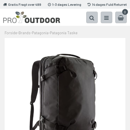
Gratis Fragt over 499
1-3 dages Levering
14 dages Fuld Returret
0
Forside
-
Brands
-
Patagonia
-
Patagonia Taske