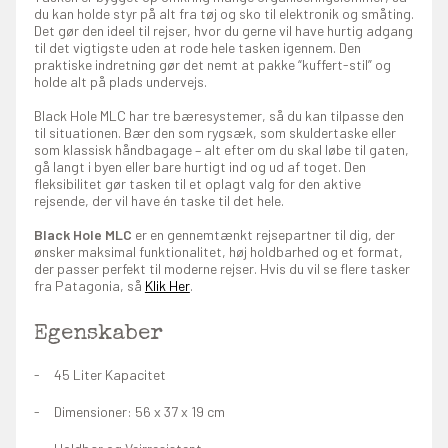
du kan holde styr på alt fra tøj og sko til elektronik og småting.
Det gør den ideel til rejser, hvor du gerne vil have hurtig adgang
til det vigtigste uden at rode hele tasken igennem. Den
praktiske indretning gør det nemt at pakke “kuffert-stil” og
holde alt på plads undervejs.
Black Hole MLC har tre bæresystemer, så du kan tilpasse den
til situationen. Bær den som rygsæk, som skuldertaske eller
som klassisk håndbagage – alt efter om du skal løbe til gaten,
gå langt i byen eller bare hurtigt ind og ud af toget. Den
fleksibilitet gør tasken til et oplagt valg for den aktive
rejsende, der vil have én taske til det hele.
Black Hole MLC
er en gennemtænkt rejsepartner til dig, der
ønsker maksimal funktionalitet, høj holdbarhed og et format,
der passer perfekt til moderne rejser. Hvis du vil se flere tasker
fra Patagonia, så
Klik Her
.
Egenskaber
45 Liter Kapacitet
Dimensioner: 56 x 37 x 19 cm