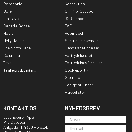
Patagonia
Kontakt os
Sorel
Om Pro-Outdoor
Fjällräven
B2B Handel
Canada Goose
FAQ
Nobis
Returlabel
Helly Hansen
Størrelsesskemaer
The North Face
Handelsbetingelser
Columbia
Fortrydelsesret
Teva
Fortrydelsesformular
Cookiepolitik
Se alle producenter...
Sitemap
Ledige stillinger
Pakkelister
KONTAKT OS:
NYHEDSBREV:
Lystfiskeren ApS
Pro Outdoor
Ahlgade 11, 4300 Holbæk