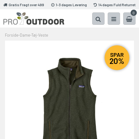
Gratis Fragt over 499
1-3 dages Levering
14 dages Fuld Returret
0
Forside
-
Dame
-
Tøj
-
Veste
SPAR
20%