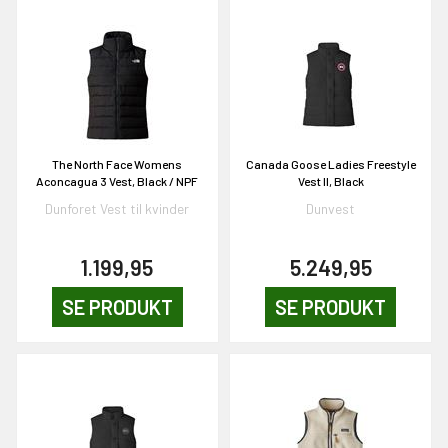
The North Face Womens
Canada Goose Ladies Freestyle
EKORT PÅ
Aconcagua 3 Vest, Black / NPF
Vest II, Black
Dunforet Vest til kvinder
Dunvest
en om et gavekort på
1.199,95
5.249,95
 gang om måneden
n gang
SE PRODUKT
SE PRODUKT
KORT
0,-