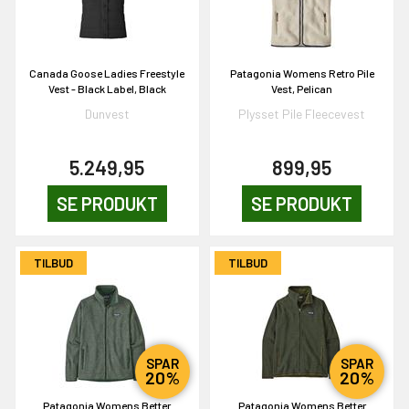
& VIND!
Canada Goose Ladies Freestyle
Patagonia Womens Retro Pile
Vest - Black Label, Black
Vest, Pelican
Dunvest
Plysset Pile Fleecevest
OG DELTAG!
5.249,95
899,95
SE PRODUKT
SE PRODUKT
NEJ TAK!
TILBUD
TILBUD
SPAR
SPAR
20%
20%
Patagonia Womens Better
Patagonia Womens Better