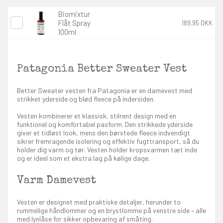
Biomixtur
Flåt Spray
189,95 DKK
100ml
Patagonia Better Sweater Vest
Better Sweater vesten fra Patagonia er en damevest med
strikket yderside og blød fleece på indersiden.
Vesten kombinerer et klassisk, stilrent design med en
funktionel og komfortabel pasform. Den strikkede yderside
giver et tidløst look, mens den børstede fleece indvendigt
sikrer fremragende isolering og effektiv fugttransport, så du
holder dig varm og tør. Vesten holder kropsvarmen tæt inde
og er ideel som et ekstra lag på kølige dage.
Varm Damevest
Vesten er designet med praktiske detaljer, herunder to
rummelige håndlommer og en brystlomme på venstre side – alle
med lynlåse for sikker opbevaring af småting.