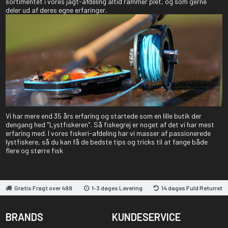
sortimentet i vores jagt-afdeling altid rammer plet, og som gerne
deler ud af deres egne erfaringer.
Vi har mere end 35 års erfaring og startede som en lille butik der
dengang hed "Lystfiskeren". Så fiskegrej er noget af det vi har mest
erfaring med. I vores fiskeri-afdeling har vi masser af passionerede
lystfiskere, så du kan få de bedste tips og tricks til at fange både
flere og større fisk
Gratis Fragt over 499
1-3 dages Levering
14 dages Fuld Returret
BRANDS
KUNDESERVICE