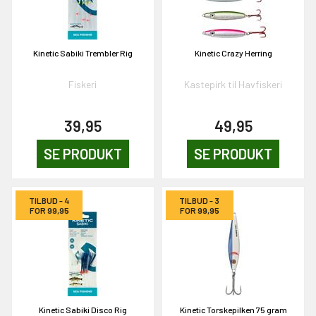
& VIND!
Kinetic Sabiki Trembler Rig
Kinetic Crazy Herring
Fiskeri
Kastepirk til Havfiskeri
39,95
49,95
OG DELTAG!
SE PRODUKT
SE PRODUKT
NEJ TAK!
TILBUD - 4
TILBUD - 3
FOR 99,95
FOR 99,95
Kinetic Sabiki Disco Rig
Kinetic Torskepilken 75 gram