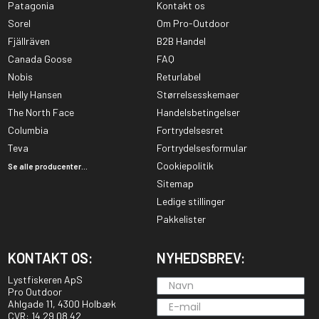
Patagonia
Kontakt os
Sorel
Om Pro-Outdoor
Fjällräven
B2B Handel
Canada Goose
FAQ
Nobis
Returlabel
Helly Hansen
Størrelsesskemaer
The North Face
Handelsbetingelser
Columbia
Fortrydelsesret
Teva
Fortrydelsesformular
Cookiepolitik
Se alle producenter...
Sitemap
Ledige stillinger
Pakkelister
KONTAKT OS:
NYHEDSBREV:
Lystfiskeren ApS
Pro Outdoor
Ahlgade 11, 4300 Holbæk
CVR: 14 29 08 42