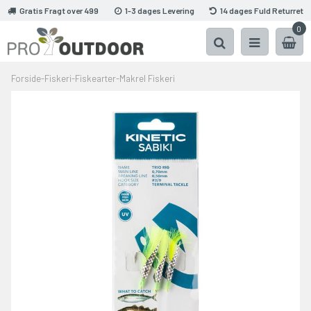
Gratis Fragt over 499
1-3 dages Levering
14 dages Fuld Returret
0
Forside
-
Fiskeri
-
Fiskearter
-
Makrel Fiskeri