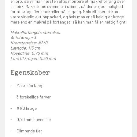
en bro, så vil man næsten altid montere et makrelforfang over
sin pirk. Makrellerne svømmer i stimer, så der er god mulighed
for at kroge flere makreller på en gang. Makrelfiskeriet kan
være virkelig aktionpacked, og hvis man er så heldig at kroge
mere end en makrel på forfanget, så kan man få en heftig fight.
Makrelforfangets størrelse:
Antal kroge: 3
Krogstørrelse: #2/0
Længde: 115 cm
Hovedline: 0,70 mm
Line til krogen: 0,50 mm
Egenskaber
Makrelforfang
3 forskellige farver
#1/0 kroge
0,70 mm hovedline
Glimrende fjer