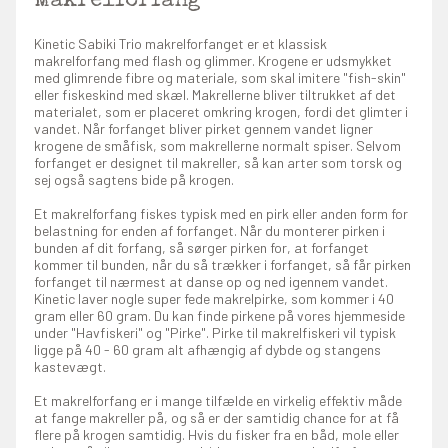
Makrelforfang
Kinetic Sabiki Trio makrelforfanget er et klassisk
makrelforfang med flash og glimmer. Krogene er udsmykket
med glimrende fibre og materiale, som skal imitere "fish-skin"
eller fiskeskind med skæl. Makrellerne bliver tiltrukket af det
materialet, som er placeret omkring krogen, fordi det glimter i
vandet. Når forfanget bliver pirket gennem vandet ligner
krogene de småfisk, som makrellerne normalt spiser. Selvom
forfanget er designet til makreller, så kan arter som torsk og
sej også sagtens bide på krogen.
Et makrelforfang fiskes typisk med en pirk eller anden form for
belastning for enden af forfanget. Når du monterer pirken i
bunden af dit forfang, så sørger pirken for, at forfanget
kommer til bunden, når du så trækker i forfanget, så får pirken
forfanget til nærmest at danse op og ned igennem vandet.
Kinetic laver nogle super fede makrelpirke, som kommer i 40
gram eller 60 gram. Du kan finde pirkene på vores hjemmeside
under "Havfiskeri" og "Pirke". Pirke til makrelfiskeri vil typisk
ligge på 40 - 60 gram alt afhængig af dybde og stangens
kastevægt.
Et makrelforfang er i mange tilfælde en virkelig effektiv måde
at fange makreller på, og så er der samtidig chance for at få
flere på krogen samtidig. Hvis du fisker fra en båd, mole eller