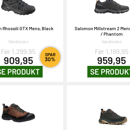
 Rhossili GTX Mens, Black
Salomon Millstream 2 Men
/ Phantom
Vandresko
Vandresko
Før 1.299,95
Før 1.199,95
SPAR
909,95
959,95
30%
SE PRODUKT
SE PRODUK