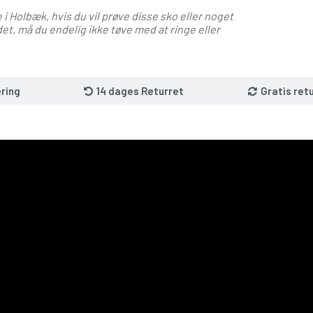
 i Holbæk, hvis du vil prøve disse sko eller noget
et, må du endelig ikke tøve med at ringe eller
ring
14 dages Returret
Gratis ret