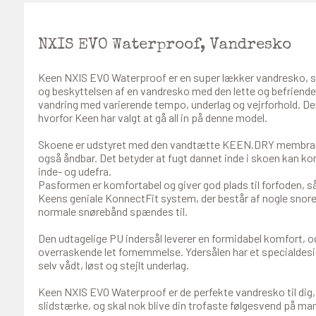
NXIS EVO Waterproof, Vandresko
Keen NXIS EVO Waterproof er en super lækker vandresko, 
og beskyttelsen af en vandresko med den lette og befriende f
vandring med varierende tempo, underlag og vejrforhold. Denne
hvorfor Keen har valgt at gå all in på denne model.
Skoene er udstyret med den vandtætte KEEN.DRY membran
også åndbar. Det betyder at fugt dannet inde i skoen kan k
inde- og udefra.
Pasformen er komfortabel og giver god plads til forfoden, 
Keens geniale KonnectFit system, der består af nogle snor
normale snørebånd spændes til.
Den udtagelige PU indersål leverer en formidabel komfort,
overraskende let fornemmelse. Ydersålen har et specialdesig
selv vådt, løst og stejlt underlag.
Keen NXIS EVO Waterproof er de perfekte vandresko til dig, 
slidstærke, og skal nok blive din trofaste følgesvend på man