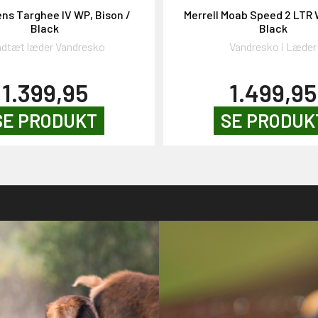
ns Targhee IV WP, Bison /
Merrell Moab Speed 2 LTR
Black
Black
ndtæt læder Vandresko
Vandresko i Læder
1.399,95
1.499,95
SE PRODUKT
SE PRODUK