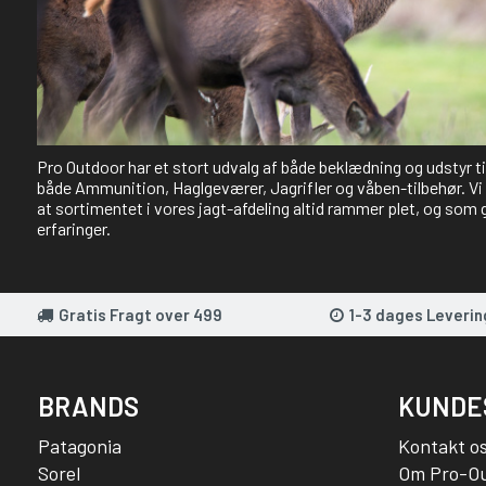
Pro Outdoor har et stort udvalg af både beklædning og udstyr t
både Ammunition, Haglgeværer, Jagrifler og våben-tilbehør. Vi 
at sortimentet i vores jagt-afdeling altid rammer plet, og som 
erfaringer.
Gratis Fragt over 499
1-3 dages Leverin
BRANDS
KUNDE
Patagonia
Kontakt o
Sorel
Om Pro-O