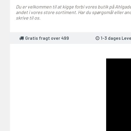
Du er velkommen til at kigge forbi vores butik på Ahlgade
andet i vores store sortiment. Har du spørgsmål eller and
skrive til os.
Gratis fragt over 499
1-3 dages Leve