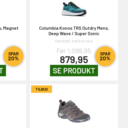
s, Magnet
Columbia Konos TRS Outdry Mens,
Deep Wave / Super Sonic
Vandtæt trailrun sko
Før 1.099,95
SPAR
SPAR
879,95
20%
20%
T
SE PRODUKT
TILBUD