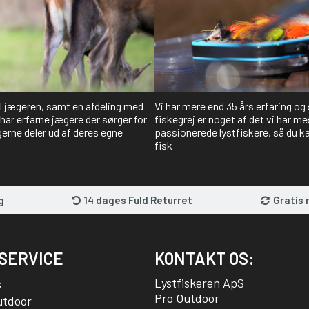
il jægeren, samt en afdeling med
Vi har mere end 35 års erfaring og
har erfarne jægere der sørger for
fiskegrej er noget af det vi har me
gerne deler ud af deres egne
passionerede lystfiskere, så du kan
fisk
g
14 dages Fuld Returret
Gratis 
SERVICE
KONTAKT OS:
Lystfiskeren ApS
s
Pro Outdoor
utdoor