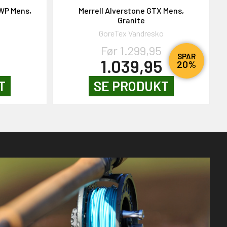
 WP Mens,
Merrell Alverstone GTX Mens,
Granite
GoreTex Vandresko
Før 1.299,95
SPAR
1.039,95
20%
T
SE PRODUKT