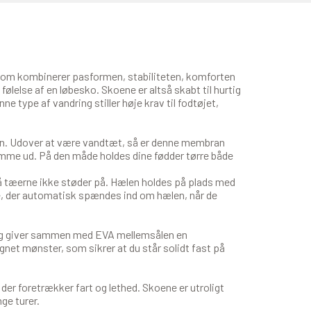
som kombinerer pasformen, stabiliteten, komforten
ølelse af en løbesko. Skoene er altså skabt til hurtig
 type af vandring stiller høje krav til fodtøjet,
. Udover at være vandtæt, så er denne membran
omme ud. På den måde holdes dine fødder tørre både
så tæerne ikke støder på. Hælen holdes på plads med
e, der automatisk spændes ind om hælen, når de
 og giver sammen med EVA mellemsålen en
net mønster, som sikrer at du står solidt fast på
der foretrækker fart og lethed. Skoene er utroligt
ge turer.