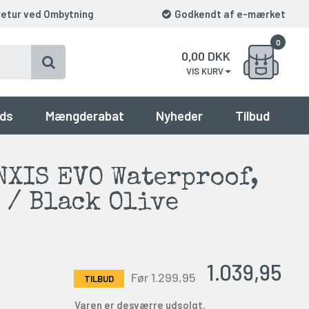
retur ved Ombytning
Godkendt af e-mærket
0
0,00
DKK
VIS KURV
ds
Mængderabat
Nyheder
Tilbud
NXIS EVO Waterproof,
 / Black Olive
1.039,95
Før 1.299,95
Varen er desværre udsolgt.