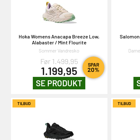
NEJ TAK!
Hoka Womens Anacapa Breeze Low,
Salomon 
Alabaster / Mint Flourite
Sommer Vandresko
Dame
Før 1.499,95
SPAR
1.199,95
20%
SE PRODUKT
TILBUD
TILBUD