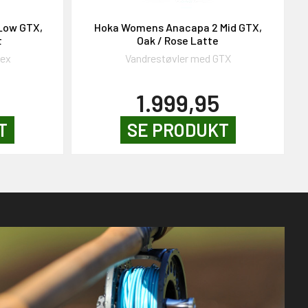
Low GTX,
Hoka Womens Anacapa 2 Mid GTX,
t
Oak / Rose Latte
tex
Vandrestøvler med GTX
1.999,95
T
SE PRODUKT