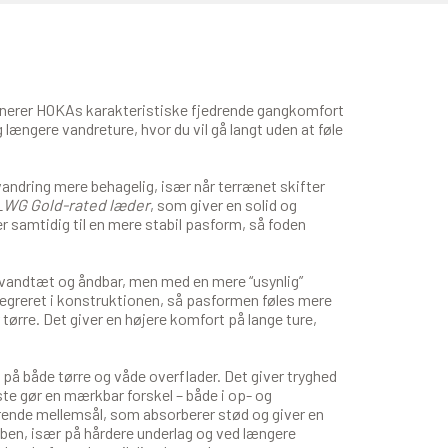
nerer HOKAs karakteristiske fjedrende gangkomfort
længere vandreture, hvor du vil gå langt uden at føle
 vandring mere behagelig, især når terrænet skifter
LWG Gold-rated læder
, som giver en solid og
 samtidig til en mere stabil pasform, så foden
 vandtæt og åndbar, men med en mere “usynlig”
greret i konstruktionen, så pasformen føles mere
 tørre. Det giver en højere komfort på lange ture,
eb på både tørre og våde overflader. Det giver tryghed
æste gør en mærkbar forskel – både i op- og
drende mellemsål, som absorberer stød og giver en
 ben, især på hårdere underlag og ved længere