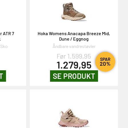
r ATR 7
Hoka Womens Anacapa Breeze Mid,
k
Dune / Eggnog
 Sko
Åndbare vandrestøvler
Før 1.599,95
SPAR
1.279,95
20%
T
SE PRODUKT