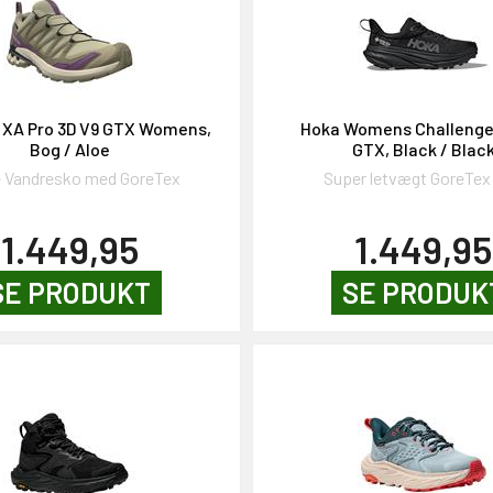
XA Pro 3D V9 GTX Womens,
Hoka Womens Challenge
Bog / Aloe
GTX, Black / Blac
 Vandresko med GoreTex
Super letvægt GoreTex
1.449,95
1.449,95
SE PRODUKT
SE PRODUK