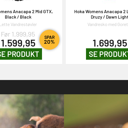
mens Anacapa 2 Mid GTX,
Hoka Womens Anacapa 2 
Black / Black
Druzy / Dawn Ligh
Lette Vandrestøvler
Vandresko med Gore
Før 1.999,95
SPAR
1.599,95
1.699,95
20%
SE PRODUKT
SE PRODUK