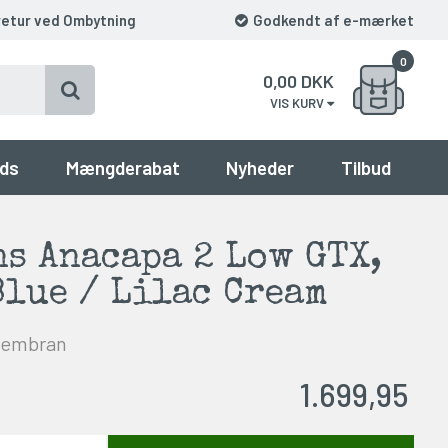
retur ved Ombytning
Godkendt af e-mærket
0
0,00
DKK
VIS KURV
ds
Mængderabat
Nyheder
Tilbud
s Anacapa 2 Low GTX,
lue / Lilac Cream
membran
1.699,95