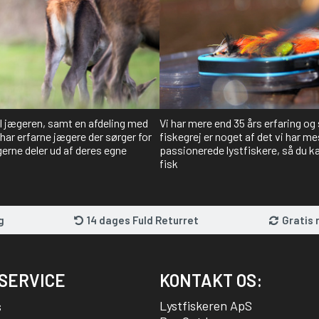
il jægeren, samt en afdeling med
Vi har mere end 35 års erfaring og
har erfarne jægere der sørger for
fiskegrej er noget af det vi har me
gerne deler ud af deres egne
passionerede lystfiskere, så du kan
fisk
g
14 dages Fuld Returret
Gratis 
SERVICE
KONTAKT OS:
Lystfiskeren ApS
s