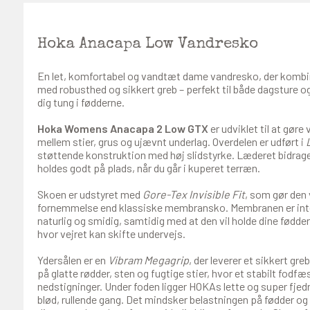
Hoka Anacapa Low Vandresko
En let, komfortabel og vandtæt dame vandresko, der kombi
med robusthed og sikkert greb – perfekt til både dagsture og 
dig tung i fødderne.
Hoka Womens Anacapa 2 Low GTX
er udviklet til at gøre
mellem stier, grus og ujævnt underlag. Overdelen er udført i
støttende konstruktion med høj slidstyrke. Læderet bidrager
holdes godt på plads, når du går i kuperet terræn.
Skoen er udstyret med
Gore-Tex Invisible Fit
, som gør den
fornemmelse end klassiske membransko. Membranen er inte
naturlig og smidig, samtidig med at den vil holde dine fødder
hvor vejret kan skifte undervejs.
Ydersålen er en
Vibram Megagrip
, der leverer et sikkert gr
på glatte rødder, sten og fugtige stier, hvor et stabilt fodf
nedstigninger. Under foden ligger HOKAs lette og super fje
blød, rullende gang. Det mindsker belastningen på fødder og