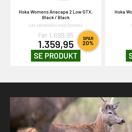
Hoka Womens Anacapa 2 Low GTX,
Hoka Wo
Black / Black
Let vandresko med Goretex
Før 1.699,95
SPAR
1.359,95
20%
SE PRODUKT