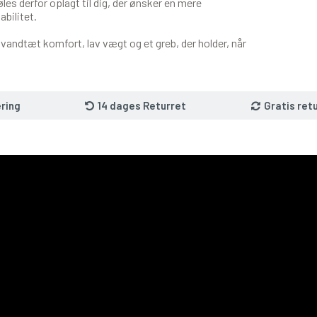
les derfor oplagt til dig, der ønsker en mere
bilitet.
 vandtæt komfort, lav vægt og et greb, der holder, når
ring
14 dages Returret
Gratis ret