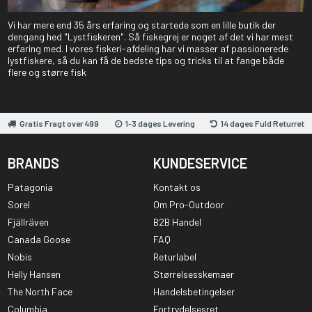
Vi har mere end 35 års erfaring og startede som en lille butik der
dengang hed "Lystfiskeren". Så fiskegrej er noget af det vi har mest
erfaring med. I vores fiskeri-afdeling har vi masser af passionerede
lystfiskere, så du kan få de bedste tips og tricks til at fange både
flere og større fisk
Gratis Fragt over 499
1-3 dages Levering
14 dages Fuld Returret
BRANDS
KUNDESERVICE
Patagonia
Kontakt os
Sorel
Om Pro-Outdoor
Fjällräven
B2B Handel
Canada Goose
FAQ
Nobis
Returlabel
Helly Hansen
Størrelsesskemaer
The North Face
Handelsbetingelser
Columbia
Fortrydelsesret