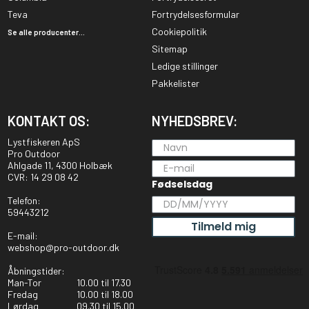
Teva
Fortrydelsesformular
Cookiepolitik
Se alle producenter...
Sitemap
Ledige stillinger
Pakkelister
KONTAKT OS:
NYHEDSBREV:
Lystfiskeren ApS
Pro Outdoor
Ahlgade 11, 4300 Holbæk
CVR: 14 29 08 42
Fødselsdag
Telefon:
59443212
Tilmeld mig
E-mail:
webshop@pro-outdoor.dk
Åbningstider:
Man-Tor
10.00 til 17.30
Fredag
10.00 til 18.00
Lørdag
09.30 til 15.00