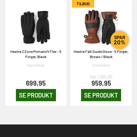
TILBUD
SPAR
20%
Hestra CZone Primaloft Flex - 5
Hestra Fält Guide Glove - 5 Finger,
Finger, Black
Brown / Black
Handsker
Handsker
Før 1.199,95
699,95
959,95
SE PRODUKT
SE PRODUKT