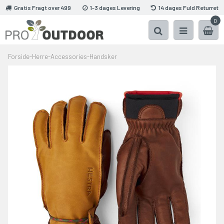
Gratis Fragt over 499
1-3 dages Levering
14 dages Fuld Returret
0
Forside
-
Herre
-
Accessories
-
Handsker