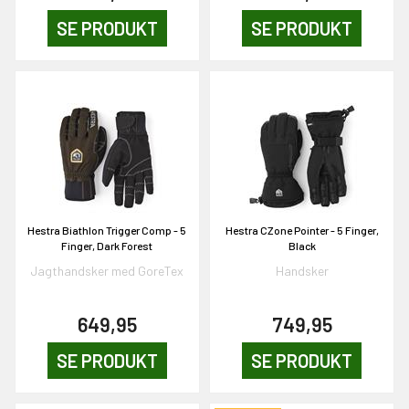
SE PRODUKT
SE PRODUKT
OG DELTAG!
NEJ TAK!
Hestra Biathlon Trigger Comp - 5
Hestra CZone Pointer - 5 Finger,
Finger, Dark Forest
Black
Jagthandsker med GoreTex
Handsker
649,95
749,95
SE PRODUKT
SE PRODUKT