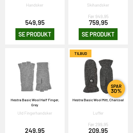
Handsker
Skihandsker
Før 949,95
549,95
759,95
EKORT PÅ
SE PRODUKT
SE PRODUKT
en om et gavekort på
 gang om måneden
TILBUD
n gang
SPAR
KORT
30%
0,-
Hestra Basic Wool Half Finger,
Hestra Basic Wool Mitt, Charcoal
Grey
Uld Fingerhandsker
Luffer
& VIND!
Før 299,95
249,95
209,95