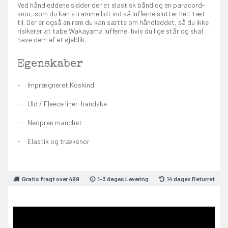
Ved håndleddene sidder der et elastisk bånd og en paracord-
snor, som du kan stramme lidt ind så lufferne slutter helt tæt
til. Der er også en rem du kan sætte om håndleddet, så du ikke
risikerer at tabe Wakayama lufferne, hvis du lige står og skal
have dem af et øjeblik.
Egenskaber
Imprægneret Koskind
Uld / Fleece liner-handske
Neopren manchet
Elastik og træksnor
Gratis fragt over 499
1-3 dages Levering
14 dages Returret