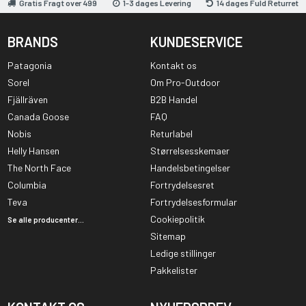
Gratis Fragt over 499
1-3 dages Levering
14 dages Fuld Returret
BRANDS
KUNDESERVICE
Patagonia
Kontakt os
Sorel
Om Pro-Outdoor
Fjällräven
B2B Handel
Canada Goose
FAQ
Nobis
Returlabel
Helly Hansen
Størrelsesskemaer
The North Face
Handelsbetingelser
Columbia
Fortrydelsesret
Teva
Fortrydelsesformular
Cookiepolitik
Se alle producenter...
Sitemap
Ledige stillinger
Pakkelister