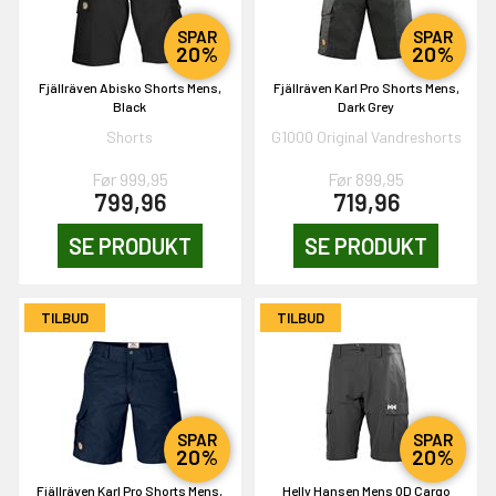
SPAR
SPAR
20%
20%
NEJ TAK!
Fjällräven Abisko Shorts Mens,
Fjällräven Karl Pro Shorts Mens,
Black
Dark Grey
Shorts
G1000 Original Vandreshorts
Før 999,95
Før 899,95
799,96
719,96
SE PRODUKT
SE PRODUKT
TILBUD
TILBUD
SPAR
SPAR
20%
20%
Fjällräven Karl Pro Shorts Mens,
Helly Hansen Mens QD Cargo