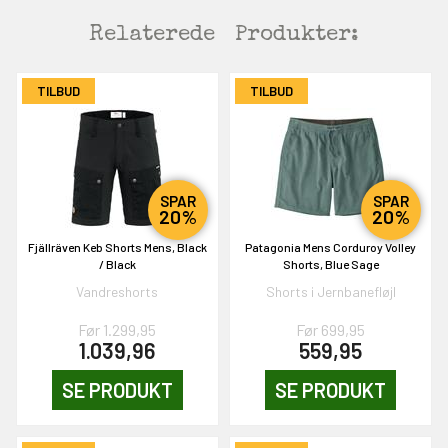
Relaterede
Produkter:
TILBUD
TILBUD
SPAR
SPAR
20%
20%
Fjällräven Keb Shorts Mens, Black
Patagonia Mens Corduroy Volley
/ Black
Shorts, Blue Sage
Vandreshorts
Shorts i Jernbanefløjl
Før 1.299,95
Før 699,95
1.039,96
559,95
SE PRODUKT
SE PRODUKT