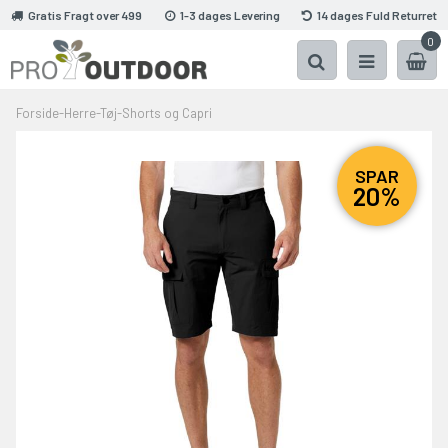
Gratis Fragt over 499
1-3 dages Levering
14 dages Fuld Returret
0
Forside
-
Herre
-
Tøj
-
Shorts og Capri
SPAR
20%