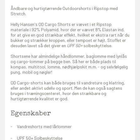
Åndbare og hurtigtørrende Outdoorshorts i Ripstop med
Stretch.
Helly Hansen's QD Cargo Shorts er vævet i et Ripstop
materiale i 92% Polyamid, hvor der er vævet 8% Elastan ind,
for at give en god strækbar effekt, hvilket er ekstra rart når du
bukker og strækker kroppen, eller tempoet er højt. Stoffet er
desuden lavet så det giver en
UPF 50+
solbeskyttelse.
Shortsene har almindelige håndlommer, baglomme med lynlås
og cargo-lommer på begge ben. Så her er både plads til
kompas, multitool, lomme, nødhjælpskit m.m. - og selvfølgelig
pung, mobil og nøgler!
QD Cargo-shorts kan både bruges til vandreture og klatring,
eller andet aktivt udeliv og sport. Men de kan også sagtens
bruges i træningscenteret, hvor den strækbare og
hurtigtørrende kvalitet er god.
Egenskaber
Vandreshorts med lårlommer
UPF 50+ Solbeskyttelse