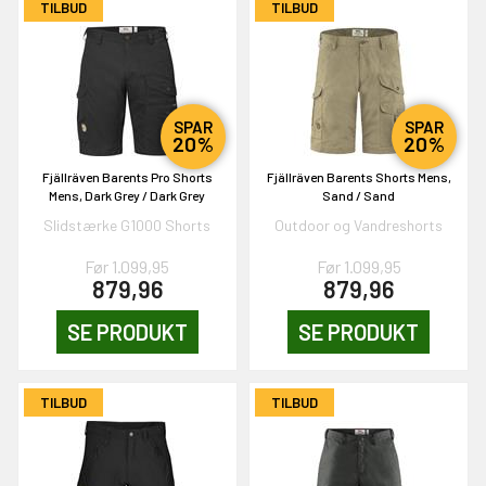
EKORT PÅ
TILBUD
TILBUD
en om et gavekort på
 gang om måneden
SPAR
SPAR
n gang
20%
20%
Fjällräven Barents Pro Shorts
Fjällräven Barents Shorts Mens,
Mens, Dark Grey / Dark Grey
Sand / Sand
Slidstærke G1000 Shorts
Outdoor og Vandreshorts
KORT
0,-
Før 1.099,95
Før 1.099,95
879,96
879,96
SE PRODUKT
SE PRODUKT
& VIND!
TILBUD
TILBUD
OG DELTAG!