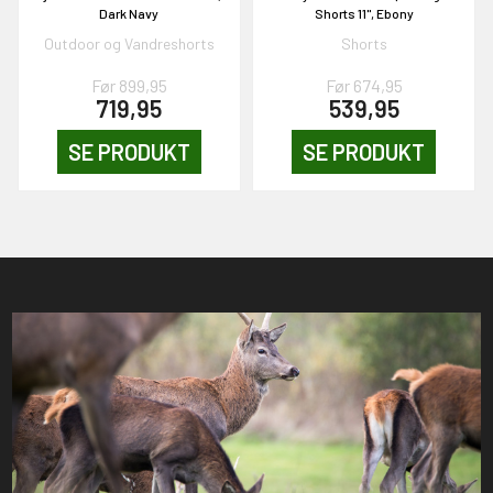
Dark Navy
Shorts 11", Ebony
Outdoor og Vandreshorts
Shorts
Før 899,95
Før 674,95
719,95
539,95
SE PRODUKT
SE PRODUKT