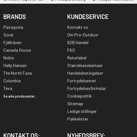
BRANDS
KUNDESERVICE
Patagonia
Kontakt os
Sorel
Om Pro-Outdoor
Fjällräven
B2B Handel
Canada Goose
FAQ
Nobis
Returlabel
Helly Hansen
Størrelsesskemaer
The North Face
Handelsbetingelser
Columbia
Fortrydelsesret
Teva
Fortrydelsesformular
Cookiepolitik
Se alle producenter...
Sitemap
Ledige stillinger
Pakkelister
KONTAKT OS:
NYHEDSBREV: