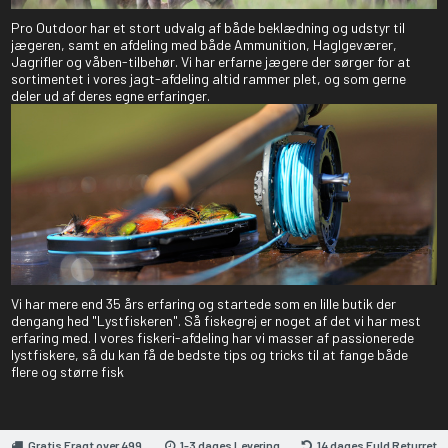
Pro Outdoor har et stort udvalg af både beklædning og udstyr til
jægeren, samt en afdeling med både Ammunition, Haglgeværer,
Jagrifler og våben-tilbehør. Vi har erfarne jægere der sørger for at
sortimentet i vores jagt-afdeling altid rammer plet, og som gerne
deler ud af deres egne erfaringer.
Vi har mere end 35 års erfaring og startede som en lille butik der
dengang hed "Lystfiskeren". Så fiskegrej er noget af det vi har mest
erfaring med. I vores fiskeri-afdeling har vi masser af passionerede
lystfiskere, så du kan få de bedste tips og tricks til at fange både
flere og større fisk
Gratis Fragt over 499
1-3 dages Levering
14 dages Fuld Returret