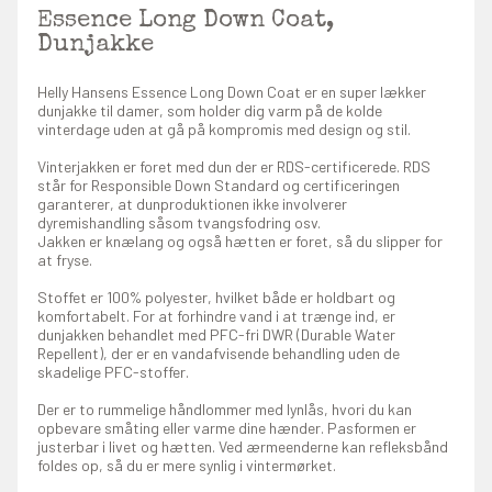
Essence Long Down Coat,
Dunjakke
Helly Hansens Essence Long Down Coat er en super lækker
dunjakke til damer, som holder dig varm på de kolde
vinterdage uden at gå på kompromis med design og stil.
Vinterjakken er foret med dun der er RDS-certificerede. RDS
står for Responsible Down Standard og certificeringen
garanterer, at dunproduktionen ikke involverer
dyremishandling såsom tvangsfodring osv.
Jakken er knælang og også hætten er foret, så du slipper for
at fryse.
Stoffet er 100% polyester, hvilket både er holdbart og
komfortabelt. For at forhindre vand i at trænge ind, er
dunjakken behandlet med PFC-fri DWR (Durable Water
Repellent), der er en vandafvisende behandling uden de
skadelige PFC-stoffer.
Der er to rummelige håndlommer med lynlås, hvori du kan
opbevare småting eller varme dine hænder. Pasformen er
justerbar i livet og hætten. Ved ærmeenderne kan refleksbånd
foldes op, så du er mere synlig i vintermørket.