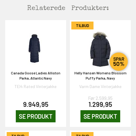
Relaterede
Produkter:
TILBUD
SPAR
50%
EKORT PÅ
Canada Goose Ladies Alliston
Helly Hansen Womens Blossom
Parka, Atlantic Navy
Puffy Parka, Navy
TEI4 Rated Vinterjakke
Varm Dame Vinterjakke
en om et gavekort på
 gang om måneden
Før 2.599,95
n gang
9.949,95
1.299,95
SE PRODUKT
SE PRODUKT
KORT
TILBUD
TILBUD