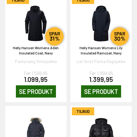
0,-
& VIND!
SPAR
SPAR
31%
30%
Helly Hansen Womens Aden
Helly Hansen Womens Lily
Insulated Coat, Navy
Insulated Raincoat, Navy
Parka lang Vinterjakke
Let foret Parka Regnjakke
OG DELTAG!
Før 1.599,95
Før 1.999,95
1.099,95
1.399,95
NEJ TAK!
SE PRODUKT
SE PRODUKT
TILBUD