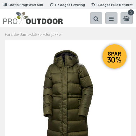
Gratis Fragt over 499
1-3 dages Levering
14 dages Fuld Returret
0
Forside
-
Dame
-
Jakker
-
Dunjakker
SPAR
30%