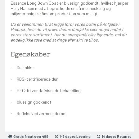
Essence Long Down Coat er bluesign godkendt, hvilket hjælper
Helly Hansen med at opretholde en så menneskelig og
miljømæssigt skånsom produktion som muligt.
Du er velkommen til at kigge forbi vores butik på Ahlgade i
Holbæk, hvis du vil prøve denne dunjakke eller noget andet i
vores store sortiment. Har du spørgsmål eller lignende, må du
endelig ikke tøve med at ringe eller skrive til os.
Egenskaber
Dunjakke
RDS-certificerede dun
PFC-fri vandafvisende behandling
bluesign godkendt
Refleks ved ærmeenderne
Gratis fragt over 499
1-3 dages Levering
14 dages Returret