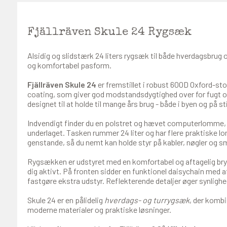
Fjällräven Skule 24 Rygsæk
Alsidig og slidstærk 24 liters rygsæk til både hverdagsbru
og komfortabel pasform.
Fjällräven Skule 24
er fremstillet i robust 600D Oxford-s
coating, som giver god modstandsdygtighed over for fugt og
designet til at holde til mange års brug - både i byen og på st
Indvendigt finder du en polstret og hævet computerlomme, d
underlaget. Tasken rummer 24 liter og har flere praktiske l
genstande, så du nemt kan holde styr på kabler, nøgler og s
Rygsækken er udstyret med en komfortabel og aftagelig bryst
dig aktivt. På fronten sidder en funktionel daisychain med a
fastgøre ekstra udstyr. Reflekterende detaljer øger synlighed
Skule 24 er en pålidelig
hverdags- og turrygsæk
, der kombi
moderne materialer og praktiske løsninger.