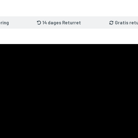
ring
14 dages Returret
Gratis ret