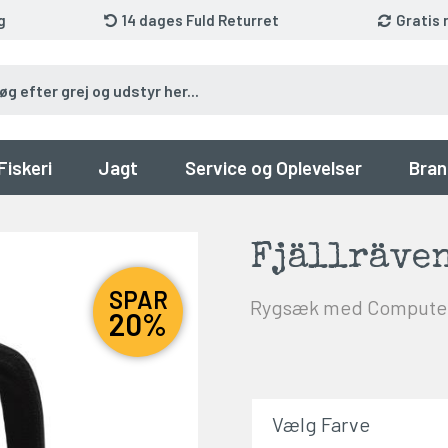
g
14 dages Fuld Returret
Gratis 
Fiskeri
Jagt
Service og Oplevelser
Bran
Fjällräven
SPAR
Rygsæk med Comput
20%