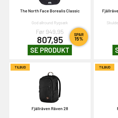
NEJ TAK!
The North Face Borealis Classic
Fjällräv
God allround Rygsæk
Skulde
Før 949,95
SPAR
807,95
15%
SE PRODUKT
TILBUD
TILBUD
Fjällräven Räven 28