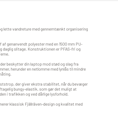
g og lette vandreture med gennemtænkt organisering
tof af genanvendt polyester med en 1500 mm PU-
 daglig slitage. Konstruktionen er PFAS-fri og
ierne.
er beskytter din laptop mod stød og slag fra
ommer, herunder en netlomme med lynlås til mindre
måting.
strop, der giver ekstra stabilitet, når du bevæger
ftagelig bungy-elastik, som gør det muligt at
en i trafikken og ved dårlige lysforhold.
nerer klassisk Fjällräven-design og kvalitet med