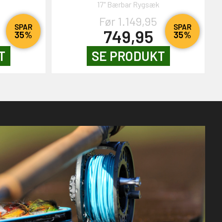
17" Bærbar Rygsæk
Før 1.149,95
SPAR
SPAR
749,95
35%
35%
T
SE PRODUKT