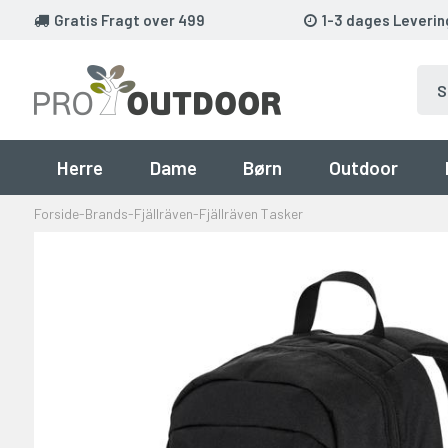
Gratis Fragt over 499
1-3 dages Leverin
Herre
Dame
Børn
Outdoor
Forside
-
Brands
-
Fjällräven
-
Fjällräven Tasker