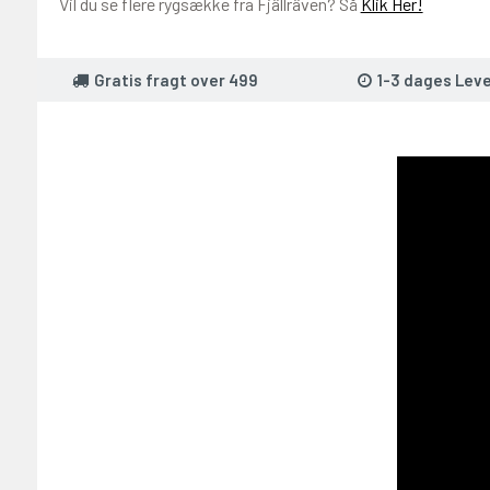
Vil du se flere rygsække fra Fjällräven? Så
Klik Her!
Gratis fragt over 499
1-3 dages Leve
T PÅ 2000,-