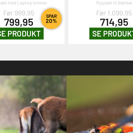
sæk med Laptop lomme
Rygsæk til Bærbar
Før 999,95
Før 1.099,95
SPAR
799,95
714,95
20%
SE PRODUKT
SE PRODUK