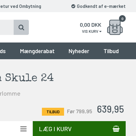
retur ved Ombytning
Godkendt af e-mærket
0
0,00
DKK
VIS KURV
ds
Mængderabat
Nyheder
Tilbud
 Skule 24
erlomme
639,95
Før 799,95
LÆG I KURV