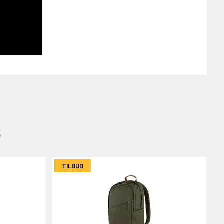
:
TILBUD