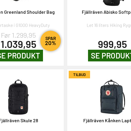
en Greenland Shoulder Bag
Fjällräven Abisko Softp
rtaske i G1000 HeavyDuty
Let 16 liters Hiking Ry
Før 1.299,95
SPAR
1.039,95
999,95
20%
SE PRODUKT
SE PRODUK
TILBUD
Fjällräven Skule 28
Fjällräven Kånken Lapt