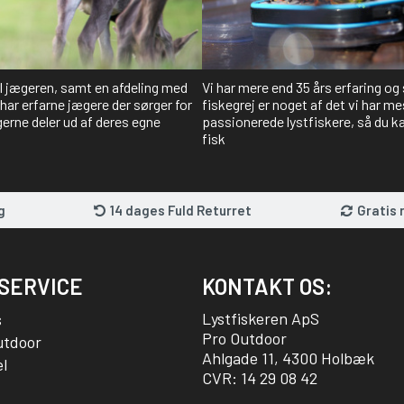
il jægeren, samt en afdeling med
Vi har mere end 35 års erfaring og
har erfarne jægere der sørger for
fiskegrej er noget af det vi har me
gerne deler ud af deres egne
passionerede lystfiskere, så du kan
fisk
g
14 dages Fuld Returret
Gratis 
SERVICE
KONTAKT OS:
Lystfiskeren ApS
s
Pro Outdoor
utdoor
Ahlgade 11, 4300 Holbæk
l
CVR: 14 29 08 42