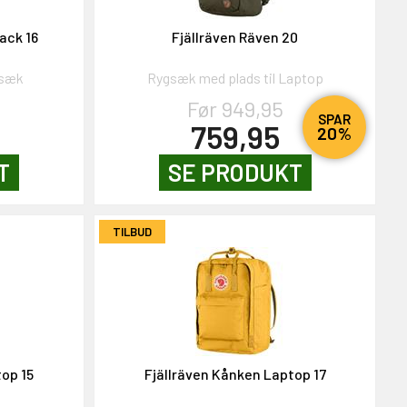
ack 16
Fjällräven Räven 20
gsæk
Rygsæk med plads til Laptop
Før 949,95
SPAR
759,95
20%
T
SE PRODUKT
TILBUD
op 15
Fjällräven Kånken Laptop 17