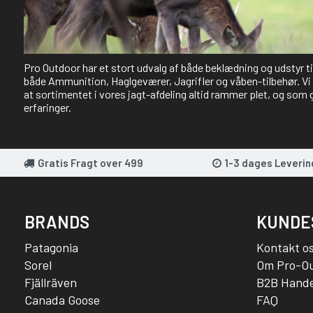
Pro Outdoor har et stort udvalg af både beklædning og udstyr t
både Ammunition, Haglgeværer, Jagrifler og våben-tilbehør. Vi 
at sortimentet i vores jagt-afdeling altid rammer plet, og som 
erfaringer.
Gratis Fragt over 499
1-3 dages Leverin
BRANDS
KUNDE
Patagonia
Kontakt o
Sorel
Om Pro-O
Fjällräven
B2B Hande
Canada Goose
FAQ