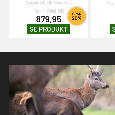
Rygsæk i G1000 HeavyDuty
Ryg
Før 1.099,95
SPAR
879,95
20%
SE PRODUKT