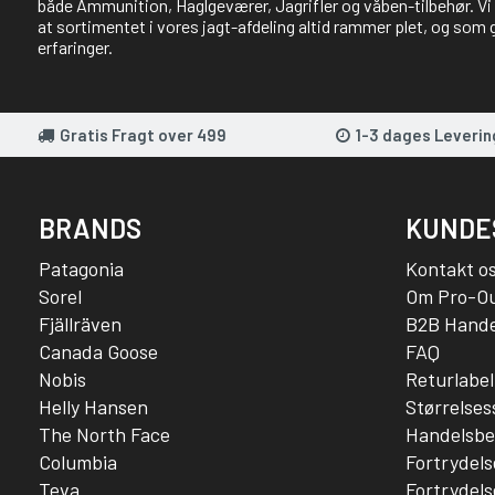
både Ammunition, Haglgeværer, Jagrifler og våben-tilbehør. Vi 
at sortimentet i vores jagt-afdeling altid rammer plet, og som 
erfaringer.
Gratis Fragt over 499
1-3 dages Leverin
BRANDS
KUNDE
Patagonia
Kontakt o
Sorel
Om Pro-O
Fjällräven
B2B Hande
Canada Goose
FAQ
Nobis
Returlabel
Helly Hansen
Størrelse
The North Face
Handelsbe
Columbia
Fortrydels
Teva
Fortrydels