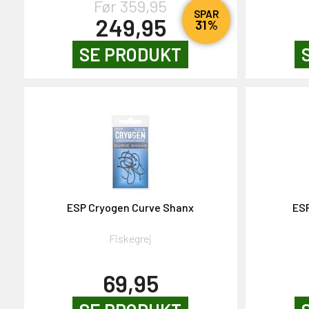
Før 359,95
SPAR
249,95
31%
SE PRODUKT
ESP Cryogen Curve Shanx
ESP
Fiskegrej
69,95