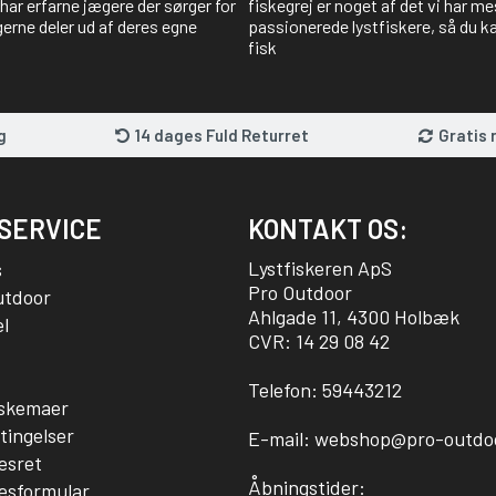
har erfarne jægere der sørger for
fiskegrej er noget af det vi har me
gerne deler ud af deres egne
passionerede lystfiskere, så du kan
fisk
g
14 dages Fuld Returret
Gratis 
SERVICE
KONTAKT OS:
Lystfiskeren ApS
s
Pro Outdoor
utdoor
Ahlgade 11, 4300 Holbæk
l
CVR: 14 29 08 42
Telefon:
59443212
sskemaer
tingelser
E-mail:
webshop@pro-outdo
esret
Åbningstider:
esformular