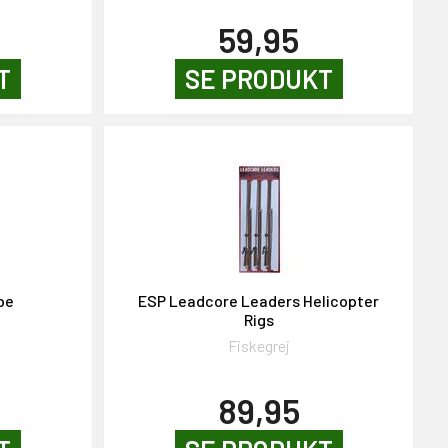
59,95
T
SE PRODUKT
be
ESP Leadcore Leaders Helicopter
Rigs
Fiskegrej
89,95