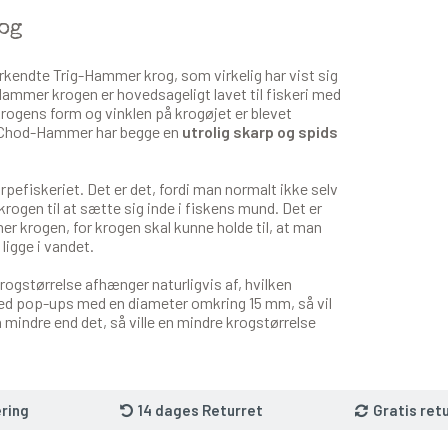
og
endte Trig-Hammer krog, som virkelig har vist sig
-Hammer krogen er hovedsageligt lavet til fiskeri med
krogens form og vinklen på krogøjet er blevet
g Chod-Hammer har begge en
utrolig skarp og spids
arpefiskeriet. Det er det, fordi man normalt ikke selv
krogen til at sætte sig inde i fiskens mund. Det er
 krogen, for krogen skal kunne holde til, at man
ligge i vandet.
rogstørrelse afhænger naturligvis af, hvilken
med pop-ups med en diameter omkring 15 mm, så vil
 mindre end det, så ville en mindre krogstørrelse
ring
14 dages Returret
Gratis ret