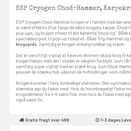
ESP Cryogen Chod-Hammer, Karpekr
ESP Cryogen Chod-Hammer krogen er i familie med den anerk
at være effektiv til at fange de ellers krogsky karper. Chod
pop-ups, og bruges oftest til det berømte "chod-rig". Både 
specialdesignet til pop-up fiskeriet. Både Trig-Hammer o
krogspids
. Samtidig er krogen virkelig holdbar og stærk.
Det er vanvittigt vigtigt at have en ekstrem skarp krog til k
kroger fisken, men det i stedet er vægten fra blyet, som får 
samtidig super vigtigt med en stærk krog, som Chod-Hammer
presser de stærke fisk udenom de forhindringer, som måtte 
Krogen kommer i flere forskellige størrelser. Den optimale k
størrelse agn du fisker med. Hvis du hovedsageligt fisker 
krogstørrelser fra 4-6 være fine, men hvis du fisker med agn
også være fin.
Gratis fragt over 499
1-3 dages Leve