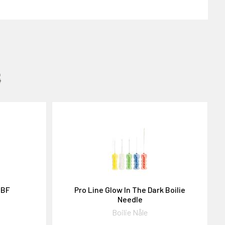
:
 BF
Pro Line Glow In The Dark Boilie
Needle
Boilie Nåle