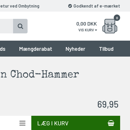
retur ved Ombytning
Godkendt af e-mærket
0
0,00
DKK
VIS KURV
ds
Mængderabat
Nyheder
Tilbud
en Chod-Hammer
69,95
LÆG I KURV