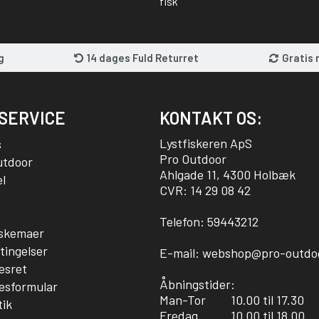
fisk
g
14 dages Fuld Returret
Gratis 
SERVICE
KONTAKT OS:
Lystfiskeren ApS
s
Pro Outdoor
utdoor
Ahlgade 11, 4300 Holbæk
l
CVR: 14 29 08 42
Telefon:
59443212
sskemaer
tingelser
E-mail:
webshop@pro-outdo
esret
Åbningstider:
esformular
Man-Tor
10.00 til 17.30
tik
Fredag
10.00 til 18.00