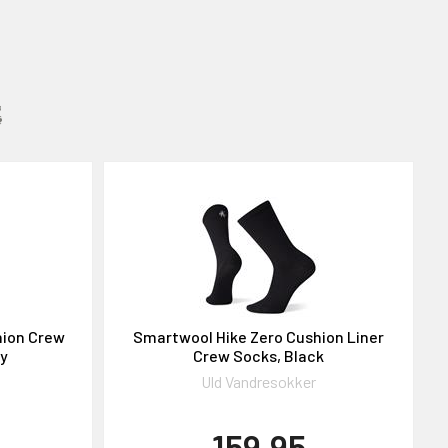
:
hion Crew
Smartwool Hike Zero Cushion Liner
ey
Crew Socks, Black
Uld Vandresokker
159,95