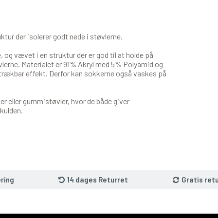
ktur der isolerer godt nede i støvlerne.
, og vævet i en struktur der er god til at holde på
tøvlerne. Materialet er 91% Akryl med 5% Polyamid og
strækbar effekt. Derfor kan sokkerne også vaskes på
er eller gummistøvler, hvor de både giver
 kulden.
ring
14 dages Returret
Gratis ret