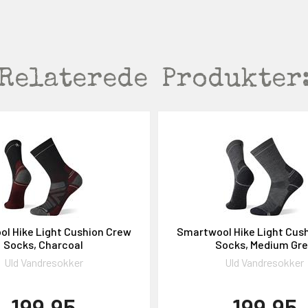
Relaterede
Produkter
l Hike Light Cushion Crew
Smartwool Hike Light Cus
Socks, Charcoal
Socks, Medium Gr
Uld Vandresokker
Uld Vandresokker
199,95
199,95