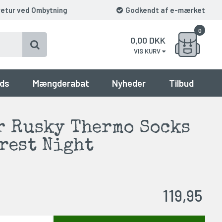
retur ved Ombytning
Godkendt af e-mærket
0
0,00
DKK
VIS KURV
ds
Mængderabat
Nyheder
Tilbud
r Rusky Thermo Socks
orest Night
119,95