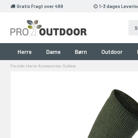
Gratis Fragt over 499
1-3 dages Leverin
Herre
Dame
Børn
Outdoor
Forside
-
Herre
-
Accessories
-
Sokker