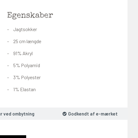
Egenskaber
Jagtsokker
25 cm længde
91% Akryl
5% Polyamid
3% Polyester
1% Elastan
ur ved ombytning
Godkendt af e-mærket