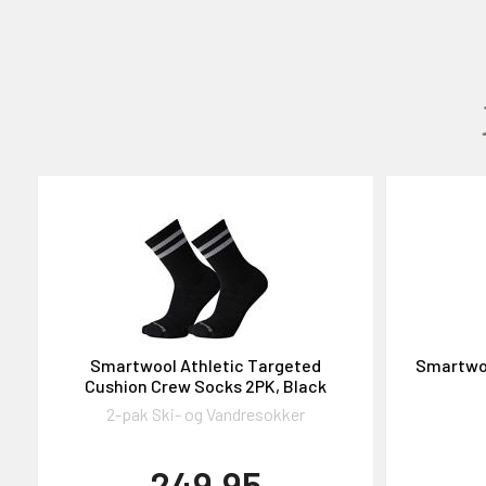
GAVEKORT
2000,-
OG DELTAG!
Smartwool Athletic Targeted
Smartwoo
Cushion Crew Socks 2PK, Black
2-pak Ski- og Vandresokker
NEJ TAK!
249,95