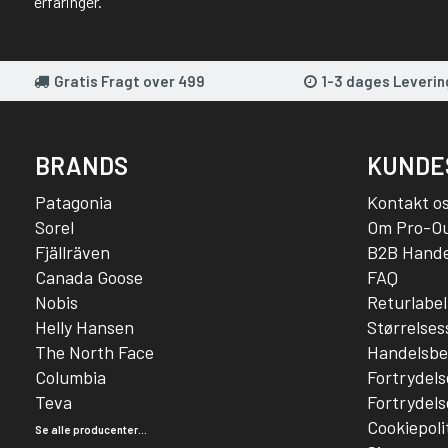
erfaringer.
Gratis Fragt over 499
1-3 dages Leverin
BRANDS
KUNDE
Patagonia
Kontakt o
Sorel
Om Pro-O
Fjällräven
B2B Hande
Canada Goose
FAQ
Nobis
Returlabel
Helly Hansen
Størrelse
The North Face
Handelsbe
Columbia
Fortrydels
Teva
Fortrydels
Cookiepoli
Se alle producenter...