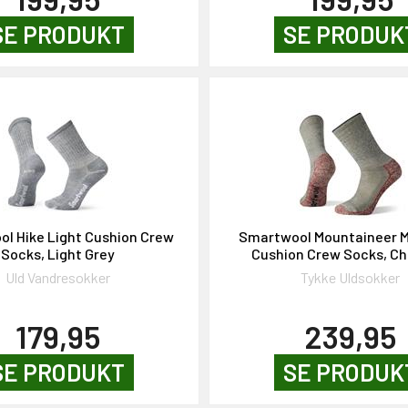
SE PRODUKT
SE PRODUK
l Hike Light Cushion Crew
Smartwool Mountaineer
Socks, Light Grey
Cushion Crew Socks, Ch
Uld Vandresokker
Tykke Uldsokker
179,95
239,95
SE PRODUKT
SE PRODUK