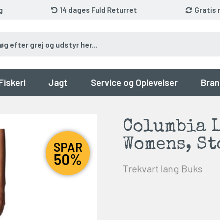
g
14 dages Fuld Returret
Gratis 
Fiskeri
Jagt
Service og Oplevelser
Bran
Columbia L
Womens, St
SPAR
50%
Trekvart lang Buks