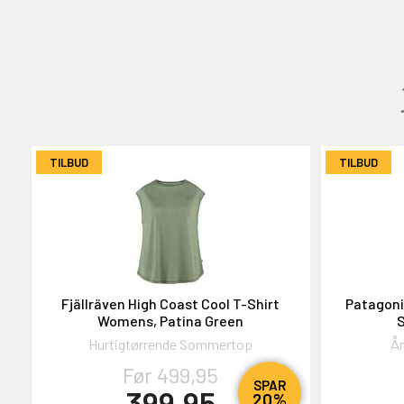
GAVEKORT
2000,-
TILBUD
TILBUD
OG DELTAG!
Fjällräven High Coast Cool T-Shirt
Patagoni
Womens, Patina Green
S
Hurtigtørrende Sommertop
Ån
NEJ TAK!
Før 499,95
SPAR
399,95
20%