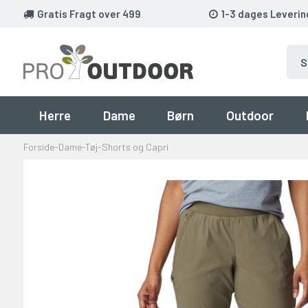
Gratis Fragt over 499
1-3 dages Leverin
Herre
Dame
Børn
Outdoor
Forside
-
Dame
-
Tøj
-
Shorts og Capri