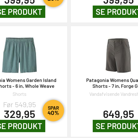
SE PRODUKT
SE PRODUK
ia Womens Garden Island
Patagonia Womens Qua
horts - 6 in, Whole Weave
Shorts - 7 in, Forge 
Shorts
Vandafvisende Vandres
Før 549,95
SPAR
329,95
649,95
40%
SE PRODUKT
SE PRODUK