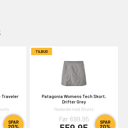
:
TILBUD
 Traveler
Patagonia Womens Tech Skort,
Drifter Grey
horts
Nederdel med Shorts
Før 699,95
SPAR
SPAR
559,95
20%
20%