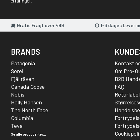
erfaringer.
Gratis Fragt over 499
1-3 dages Leverin
BRANDS
KUNDE
Patagonia
Kontakt o
Sorel
Om Pro-O
Fjällräven
B2B Hande
Canada Goose
FAQ
Nobis
Returlabel
Helly Hansen
Størrelse
The North Face
Handelsbe
Columbia
Fortrydels
Teva
Fortrydels
Cookiepoli
Se alle producenter...