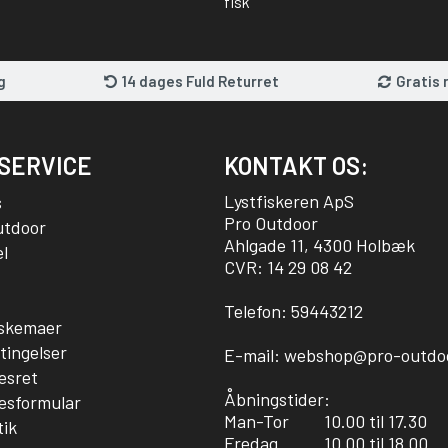
fisk
g
14 dages Fuld Returret
Gratis 
SERVICE
KONTAKT OS:
Lystfiskeren ApS
s
Pro Outdoor
utdoor
Ahlgade 11, 4300 Holbæk
l
CVR: 14 29 08 42
Telefon:
59443212
sskemaer
tingelser
E-mail:
webshop@pro-outdo
esret
Åbningstider:
esformular
Man-Tor
10.00 til 17.30
tik
Fredag
10.00 til 18.00