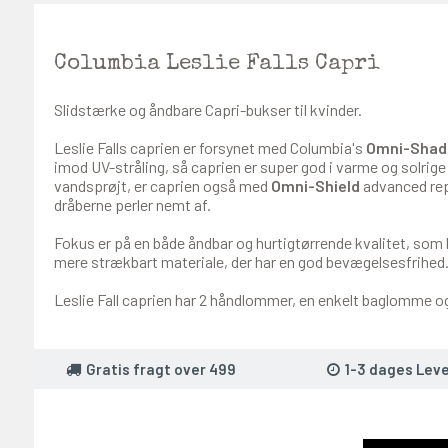
Columbia Leslie Falls Capri
Slidstærke og åndbare Capri-bukser til kvinder.
Leslie Falls caprien er forsynet med Columbia's
Omni-Shad
imod UV-stråling, så caprien er super god i varme og solrige 
vandsprøjt, er caprien også med
Omni-Shield
advanced rep
dråberne perler nemt af.
Fokus er på en både åndbar og hurtigtørrende kvalitet, som
mere strækbart materiale, der har en god bevægelsesfrihed
Leslie Fall caprien har 2 håndlommer, en enkelt baglomme og
Gratis fragt over 499
1-3 dages Leve