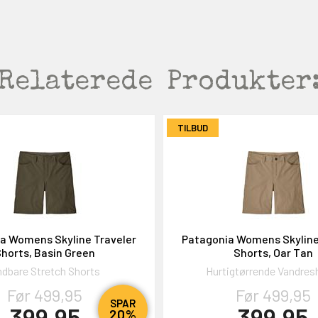
Relaterede
Produkter
TILBUD
a Womens Skyline Traveler
Patagonia Womens Skyline
horts, Basin Green
Shorts, Oar Tan
dbare Stretch Shorts
Hurtigtørrende Vandres
Før 499,95
Før 499,95
SPAR
399,95
399,95
20%