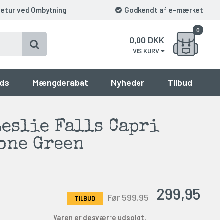
retur ved Ombytning
Godkendt af e-mærket
0
0,00
DKK
VIS KURV
ds
Mængderabat
Nyheder
Tilbud
eslie Falls Capri
one Green
299,95
Før 599,95
Varen er desværre udsolgt.