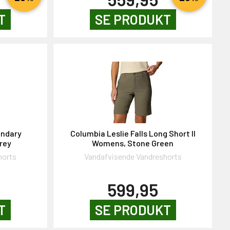
T
SE PRODUKT
ndary
Columbia Leslie Falls Long Short II
Grey
Womens, Stone Green
horts
Vandafvisende Vandreshorts
599,95
T
SE PRODUKT