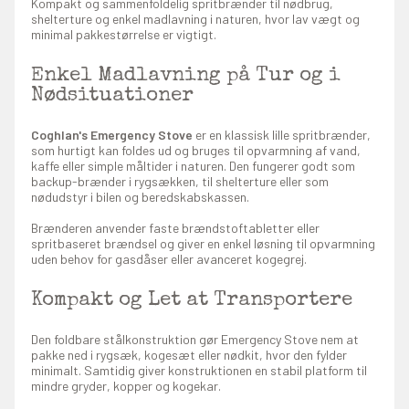
Kompakt og sammenfoldelig spritbrænder til nødbrug,
shelterture og enkel madlavning i naturen, hvor lav vægt og
minimal pakkestørrelse er vigtigt.
Enkel Madlavning på Tur og i
Nødsituationer
Coghlan's Emergency Stove
er en klassisk lille spritbrænder,
som hurtigt kan foldes ud og bruges til opvarmning af vand,
kaffe eller simple måltider i naturen. Den fungerer godt som
backup-brænder i rygsækken, til shelterture eller som
nødudstyr i bilen og beredskabskassen.
Brænderen anvender faste brændstoftabletter eller
spritbaseret brændsel og giver en enkel løsning til opvarmning
uden behov for gasdåser eller avanceret kogegrej.
Kompakt og Let at Transportere
Den foldbare stålkonstruktion gør Emergency Stove nem at
pakke ned i rygsæk, kogesæt eller nødkit, hvor den fylder
minimalt. Samtidig giver konstruktionen en stabil platform til
mindre gryder, kopper og kogekar.