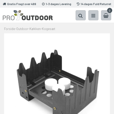
Gratis Fragt over 499
1-3 dages Levering
14 dages Fuld Returret
0
Forside
-
Outdoor
-
Køkken
-
Kogesæt