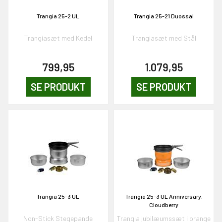
Trangia 25-2 UL
Trangia 25-21 Duossal
& VIND!
Trangiasæt med Kedel
Trangiasæt med Stål
799,95
1.079,95
OG DELTAG!
SE PRODUKT
SE PRODUKT
NEJ TAK!
Trangia 25-3 UL
Trangia 25-3 UL Anniversary,
Cloudberry
Non-Stick Stegepande
Trangia jubilæumssæt i orange