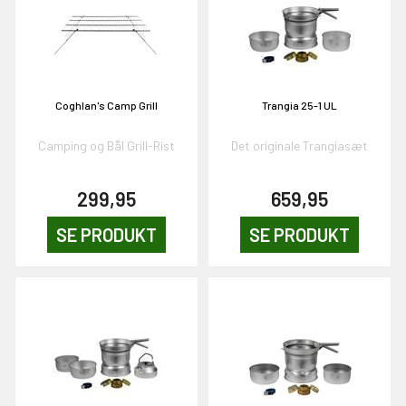
Coghlan's Camp Grill
Trangia 25-1 UL
Camping og Bål Grill-Rist
Det originale Trangiasæt
EKORT PÅ
299,95
659,95
en om et gavekort på
SE PRODUKT
SE PRODUKT
 gang om måneden
n gang
KORT
0,-