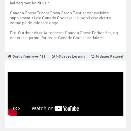
hel dag med koldt vejr.
Canada Goose Tundra Down Cargo Pant er det perfekte
supplement til din Canada Goose jakke, og vil give ekstra
varme på de koldeste dage.
Pro-Outdoor.dk er Autoriseret Canada Goose Forhandler, og
det er din garanti for ægte Canada Goose produkter.
Gratis fragt over 499
1-3 dages Levering
14 dages Returret