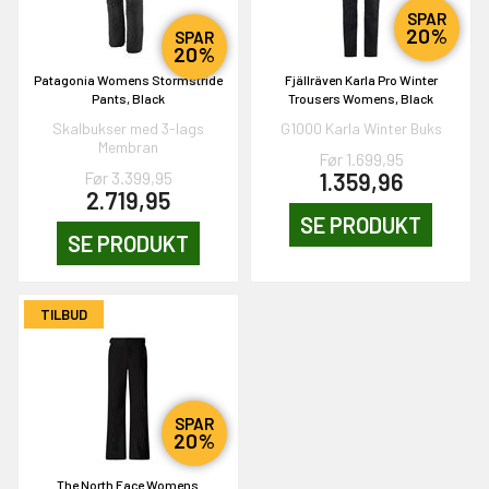
SPAR
20%
SPAR
20%
NEJ TAK!
Patagonia Womens Stormstride
Fjällräven Karla Pro Winter
Pants, Black
Trousers Womens, Black
Skalbukser med 3-lags
G1000 Karla Winter Buks
Membran
Før 1.699,95
Før 3.399,95
1.359,96
2.719,95
SE PRODUKT
SE PRODUKT
TILBUD
SPAR
20%
The North Face Womens