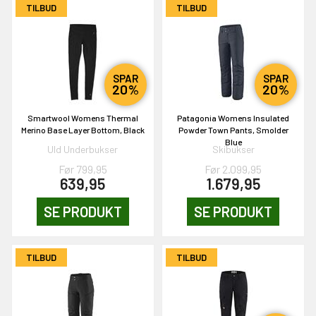
EKORT PÅ
TILBUD
TILBUD
en om et gavekort på
 gang om måneden
SPAR
SPAR
n gang
20%
20%
Smartwool Womens Thermal
Patagonia Womens Insulated
Merino Base Layer Bottom, Black
Powder Town Pants, Smolder
Blue
KORT
Uld Underbukser
Skibukser
0,-
Før 799,95
Før 2.099,95
639,95
1.679,95
SE PRODUKT
SE PRODUKT
& VIND!
TILBUD
TILBUD
OG DELTAG!