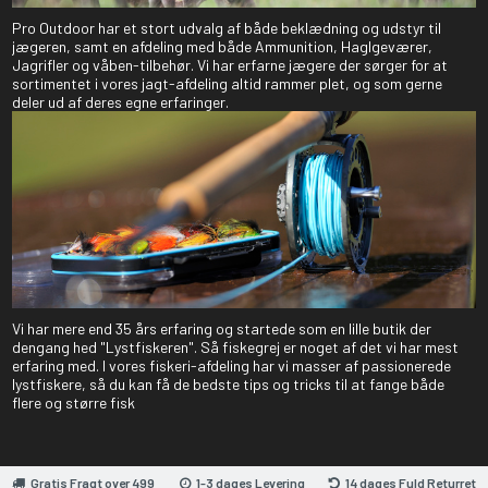
Pro Outdoor har et stort udvalg af både beklædning og udstyr til
jægeren, samt en afdeling med både Ammunition, Haglgeværer,
Jagrifler og våben-tilbehør. Vi har erfarne jægere der sørger for at
sortimentet i vores jagt-afdeling altid rammer plet, og som gerne
deler ud af deres egne erfaringer.
Vi har mere end 35 års erfaring og startede som en lille butik der
dengang hed "Lystfiskeren". Så fiskegrej er noget af det vi har mest
erfaring med. I vores fiskeri-afdeling har vi masser af passionerede
lystfiskere, så du kan få de bedste tips og tricks til at fange både
flere og større fisk
Gratis Fragt over 499
1-3 dages Levering
14 dages Fuld Returret