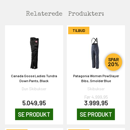
Relaterede
Produkter:
TILBUD
SPAR
20%
Canada Goose Ladies Tundra
Patagonia Women PowSlayer
Down Pants, Black
Bibs, Smolder Blue
Dun Skibukser
Skibukser
Før 4.999,95
5.049,95
3.999,95
SE PRODUKT
SE PRODUKT