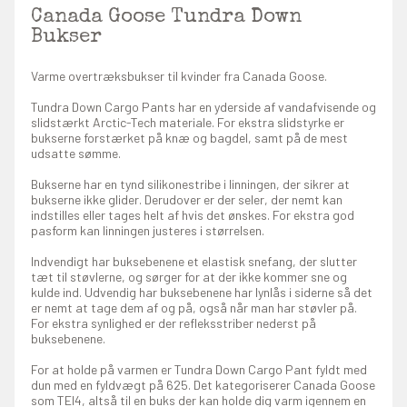
Canada Goose Tundra Down
Bukser
Varme overtræksbukser til kvinder fra Canada Goose.
Tundra Down Cargo Pants har en yderside af vandafvisende og
slidstærkt Arctic-Tech materiale. For ekstra slidstyrke er
bukserne forstærket på knæ og bagdel, samt på de mest
udsatte sømme.
Bukserne har en tynd silikonestribe i linningen, der sikrer at
bukserne ikke glider. Derudover er der seler, der nemt kan
indstilles eller tages helt af hvis det ønskes. For ekstra god
pasform kan linningen justeres i størrelsen.
Indvendigt har buksebenene et elastisk snefang, der slutter
tæt til støvlerne, og sørger for at der ikke kommer sne og
kulde ind. Udvendig har buksebenene har lynlås i siderne så det
er nemt at tage dem af og på, også når man har støvler på.
For ekstra synlighed er der refleksstriber nederst på
buksebenene.
For at holde på varmen er Tundra Down Cargo Pant fyldt med
dun med en fyldvægt på 625. Det kategoriserer Canada Goose
som TEI4, altså til en buks der kan holde dig varm igennem en