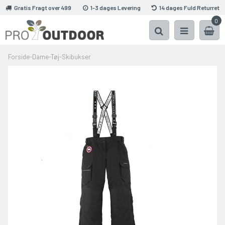
Gratis Fragt over 499
1-3 dages Levering
14 dages Fuld Returret
0
Forside
-
Dame
-
Tøj
-
Skibukser