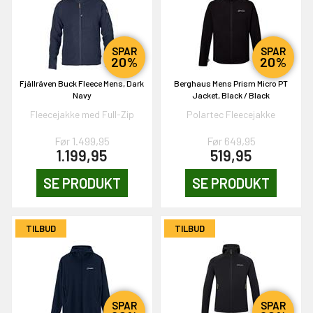
SPAR
SPAR
20%
20%
Fjällräven Buck Fleece Mens, Dark
Berghaus Mens Prism Micro PT
Navy
Jacket, Black / Black
EKORT PÅ
Fleecejakke med Full-Zip
Polartec Fleecejakke
Før 1.499,95
Før 649,95
1.199,95
519,95
en om et gavekort på
 gang om måneden
SE PRODUKT
SE PRODUKT
n gang
TILBUD
TILBUD
KORT
0,-
SPAR
SPAR