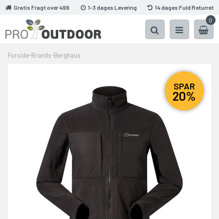
Gratis Fragt over 499
1-3 dages Levering
14 dages Fuld Returret
0
Forside
-
Brands
-
Berghaus
SPAR
20%