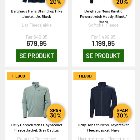
20%
20%
& VIND!
Berghaus Mens Staindrop Hike
Berghaus Mens Kinetic
Jacket, Jet Black
Powerstretch Hoody, Black /
Black
Let Fleecejakke
Softshell Fleece
Før 849,95
Før 1.499,95
679,95
1.199,95
OG DELTAG!
SE PRODUKT
SE PRODUKT
NEJ TAK!
TILBUD
TILBUD
SPAR
SPAR
30%
30%
Helly Hansen Mens Daybreaker
Helly Hansen Mens Daybreaker
Fleece Jacket, Grey Cactus
Fleece Jacket, Navy
Polartec Fleecetrøje
Hurtigtørrende Fleecetrøje