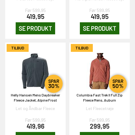
Før 599,95
Før 599,95
419,95
419,95
SE PRODUKT
SE PRODUKT
TILBUD
TILBUD
SPAR
SPAR
30%
50%
Helly Hansen Mens Daybreaker
Columbia Fast Trek II Full Zip
Fleece Jacket, Alpine Frost
Fleece Mens, Auburn
Let og Åndbar Fleece
Let Fleecetrøje
Før 599,95
Før 599,95
419,96
299,95