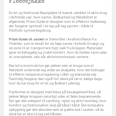
Fleecejakke
En let og funktionel fleecejakke til mænd, udviklet til aktiv brug
i skiftende vejr, hvor varme, åndbarhed og fleksibilitet er
afgørende. Prism Guide er designet som et effektivt mellemlag,
der fungerer optimalt i et lag-på-lag system – både til
friluftsliv og hverdagsbrug.
Prism Guide IA Jacket
er fremstillet i kvalitetsfleece fra
Polartec
, som er kendt for sin høje varme i forhold til vægt og
sin evne til at transportere fugt væk fra kroppen. Materialet
giver en behagelig og stabil komfort, hvor du holdes varm uden
at overophede, selv når aktivitetsniveauet varierer.
Den lette konstruktion gør jakken nem at bruge som et
fleksibelt isolerende lag under en skaljakke, hvor den bidrager
til effektiv temperaturregulering i vådt og blæsende vejr.
Samtidig fungerer den også fint alene på tørre, kølige dage,
hvor du har brug for et let og åndbart yderlag.
Pasformen er designet med fokus på bevægelsesfrihed, så
jakken følger kroppen naturligt uden at føles begrænsende.
Det gør den velegnet til vandring, rejser og aktiv hverdag, hvor
komfort og funktionalitet skal gå hånd i hånd. Den kompakte
opbygning gør den desuden nem at pakke ned i tasken, så du
altid har et ekstra lag ved hånden.