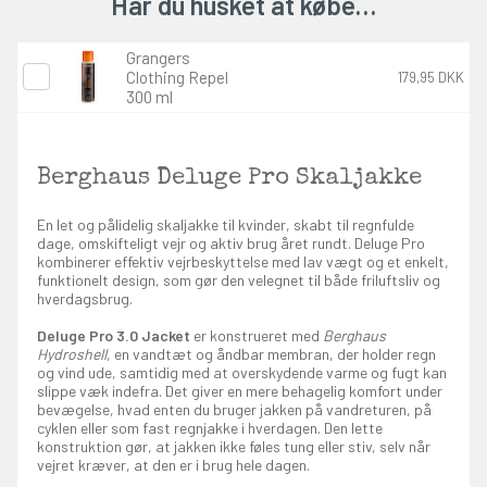
Har du husket at købe…
Grangers
Clothing Repel
179,95 DKK
300 ml
Berghaus Deluge Pro Skaljakke
En let og pålidelig skaljakke til kvinder, skabt til regnfulde
dage, omskifteligt vejr og aktiv brug året rundt. Deluge Pro
kombinerer effektiv vejrbeskyttelse med lav vægt og et enkelt,
funktionelt design, som gør den velegnet til både friluftsliv og
hverdagsbrug.
Deluge Pro 3.0 Jacket
er konstrueret med
Berghaus
Hydroshell
, en vandtæt og åndbar membran, der holder regn
og vind ude, samtidig med at overskydende varme og fugt kan
slippe væk indefra. Det giver en mere behagelig komfort under
bevægelse, hvad enten du bruger jakken på vandreturen, på
cyklen eller som fast regnjakke i hverdagen. Den lette
konstruktion gør, at jakken ikke føles tung eller stiv, selv når
vejret kræver, at den er i brug hele dagen.