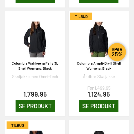
TILBUD
SPAR
25%
Columbia Wahkeena Falls 3L
Columbia Ampli-Dry II Shell
Shell Womens, Black
Womens, Black
Skaljakke med Omni-Tech
Åndbar Skaljakke
Før 1.499,95
1.799,95
1.124,95
SE PRODUKT
SE PRODUKT
TILBUD