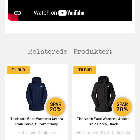
Relaterede
Produkter:
TILBUD
TILBUD
EKORT PÅ
SPAR
SPAR
20%
20%
en om et gavekort på
The North Face Womens Antora
The North Face Womens Antora
 gang om måneden
Rain Parka, Summit Navy
Rain Parka, Black
n gang
Hoftelang Skaljakke
Vind- og Vandtæt Damejakke