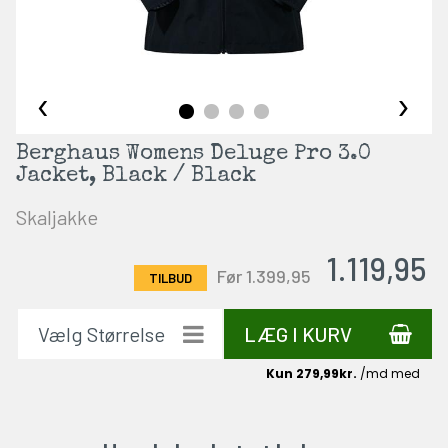
‹
›
Berghaus Womens Deluge Pro 3.0
Jacket, Black / Black
Skaljakke
1.119,95
Før 1.399,95
LÆG I KURV