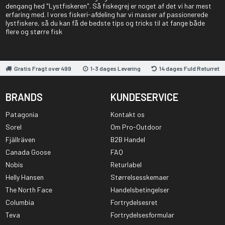
dengang hed "Lystfiskeren". Så fiskegrej er noget af det vi har mest
erfaring med. I vores fiskeri-afdeling har vi masser af passionerede
lystfiskere, så du kan få de bedste tips og tricks til at fange både
flere og større fisk
Gratis Fragt over 499
1-3 dages Levering
14 dages Fuld Returret
BRANDS
KUNDESERVICE
Patagonia
Kontakt os
Sorel
Om Pro-Outdoor
Fjällräven
B2B Handel
Canada Goose
FAQ
Nobis
Returlabel
Helly Hansen
Størrelsesskemaer
The North Face
Handelsbetingelser
Columbia
Fortrydelsesret
Teva
Fortrydelsesformular