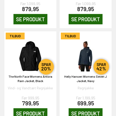
Før 1.099,95
Før 1.099,95
879,95
879,95
KORT
SE PRODUKT
SE PRODUKT
0,-
TILBUD
TILBUD
& VIND!
SPAR
SPAR
20%
42%
OG DELTAG!
The North Face Womens Antora
Helly Hansen Womens Seven J
Rain Jacket, Black
Jacket, Navy
Vind- og Vandtæt Regnjakke
Regnjakke
NEJ TAK!
Før 999,95
Før 1.199,95
799,95
699,95
SE PRODUKT
SE PRODUKT