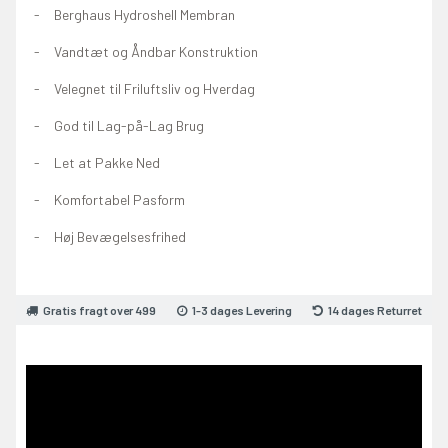
Berghaus Hydroshell Membran
Vandtæt og Åndbar Konstruktion
Velegnet til Friluftsliv og Hverdag
God til Lag-på-Lag Brug
Let at Pakke Ned
Komfortabel Pasform
Høj Bevægelsesfrihed
Gratis fragt over 499
1-3 dages Levering
14 dages Returret