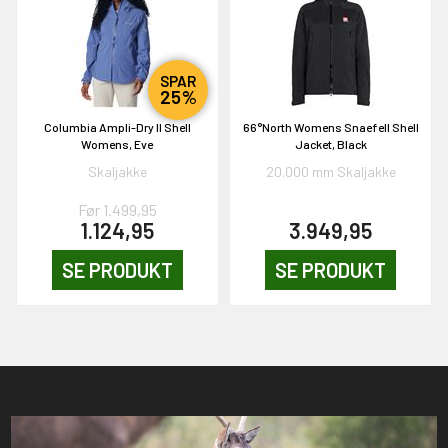
SPAR
25%
Columbia Ampli-Dry II Shell
66°North Womens Snaefell Shell
Womens, Eve
Jacket, Black
Skaljakke
20.000 mm Skaljakke
Før 1.499,95
1.124,95
3.949,95
SE PRODUKT
SE PRODUKT