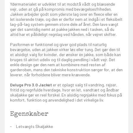
Ydermaterialet er udviklet til at modstå vådt og blæsende
vejr, uden at gå på kompromis med bevægelsesfriheden.
Jakken arbejder godt som yderste lag over en fleece eller en
let isolerende trøje, og den er derfor nem at indgå i et fleksibelt
lag-på-lag system gennem store dele af året. Den lave vægt
gør det samtidig nemt at pakke jakken ned i tasken, så du
altid har et pålideligt regnlag ved hånden, når vejret skifter.
Pasformen er funktionel og giver god plads til naturlig
bevægelse, uden at jakken virker løs eller tung. Det gør den til
et alsidigt valg for kvinder, der ønsker én jakke, som både kan
bruges til aktivt udeliv og til daglig pendling i vådt vejr. Det
enkle design gør den nem at kombinere med resten af
garderoben, mens den tekniske konstruktion sørger for, at den
leverer, når forholdene bliver mere krævende.
Deluge Pro 3.0 Jacket
er et oplagt valg til vandring, rejser,
fritid og regnfulde hverdage, hvor en let, vandtæt og åndbar
skaljakke gør en reel forskel. En alsidig regnjakke med fokus på
komfort, funktion og anvendelighed i det virkelige liv.
Egenskaber
Letvægts Skaljakke