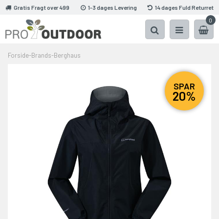
Gratis Fragt over 499
1-3 dages Levering
14 dages Fuld Returret
0
Forside
-
Brands
-
Berghaus
SPAR
20%