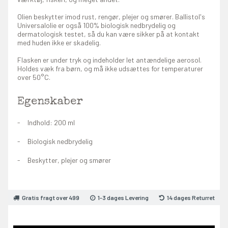
Olien beskytter imod rust, rengør, plejer og smører. Ballistol's
Universalolie er også 100% biologisk nedbrydelig og
dermatologisk testet, så du kan være sikker på at kontakt
med huden ikke er skadelig.
Flasken er under tryk og indeholder let antændelige aerosol.
Holdes væk fra børn, og må ikke udsættes for temperaturer
over 50°C.
Egenskaber
Indhold: 200 ml
Biologisk nedbrydelig
Beskytter, plejer og smører
Gratis fragt over 499
1-3 dages Levering
14 dages Returret