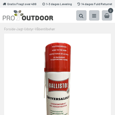
Gratis Fragt over 499
1-3 dages Levering
14 dages Fuld Returret
0
Forside
-
Jagt
-
Udstyr
-
Våbentilbehør