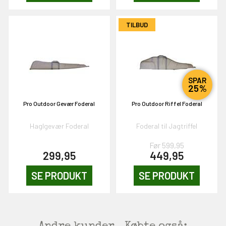
KORT
0,-
TILBUD
& VIND!
SPAR
25%
Pro Outdoor Gevær Foderal
Pro Outdoor Riffel Foderal
OG DELTAG!
Haglgevær Foderal
Foderal til Jagtriffel
Før 599,95
NEJ TAK!
299,95
449,95
SE PRODUKT
SE PRODUKT