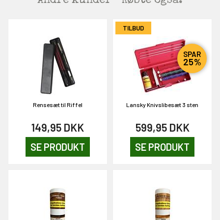
Andre kunder
Købte også:
TILBUD
SPAR
25%
Rensesæt til Riffel
Lansky Knivslibesæt 3 sten
149,95
DKK
599,95
DKK
SE PRODUKT
SE PRODUKT