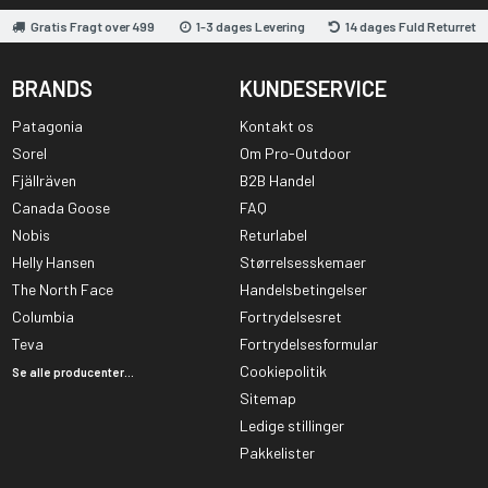
Gratis Fragt over 499
1-3 dages Levering
14 dages Fuld Returret
BRANDS
KUNDESERVICE
Patagonia
Kontakt os
Sorel
Om Pro-Outdoor
Fjällräven
B2B Handel
Canada Goose
FAQ
Nobis
Returlabel
Helly Hansen
Størrelsesskemaer
The North Face
Handelsbetingelser
Columbia
Fortrydelsesret
Teva
Fortrydelsesformular
Cookiepolitik
Se alle producenter...
Sitemap
Ledige stillinger
Pakkelister