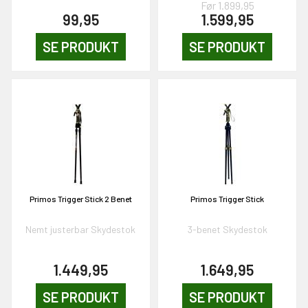
Før 1.899,95
99,95
1.599,95
SE PRODUKT
SE PRODUKT
EKORT PÅ
Primos Trigger Stick 2 Benet
Primos Trigger Stick
en om et gavekort på
 gang om måneden
Nemt justerbar Skydestok
3-benet Skydestok
n gang
1.449,95
1.649,95
SE PRODUKT
SE PRODUKT