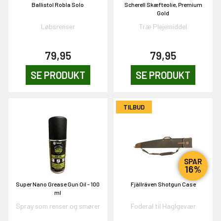
Ballistol Robla Solo
Scherell Skæfteolie, Premium
Gold
Løbsrenser
Træ Plejemiddel
79,95
79,95
SE PRODUKT
SE PRODUKT
TILBUD
SPAR
16%
Super Nano Grease Gun Oil - 100
Fjällräven Shotgun Case
ml
Spray som renser og smører
Foderal til Haglgevær