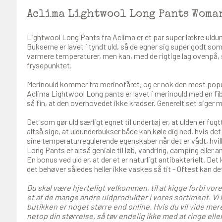
Aclima Lightwool Long Pants Woma
Lightwool Long Pants fra Aclima er et par super lækre uldu
Bukserne er lavet i tyndt uld, så de egner sig super godt som 
varmere temperaturer, men kan, med de rigtige lag ovenpå, s
frysepunktet.
Merinould kommer fra merinofåret, og er nok den mest popul
Aclima Lightwool Long pants er lavet i merinould med en fibe
så fin, at den overhovedet ikke kradser. Generelt set siger ma
Det som gør uld særligt egnet til undertøj er, at ulden er f
altså sige, at uldunderbukser både kan køle dig ned, hvis de
sine temperaturregulerende egenskaber når det er vådt, hvil
Long Pants er altså geniale til løb, vandring, camping eller 
En bonus ved uld er, at der et er naturligt antibakterielt. Det 
det behøver således heller ikke vaskes så tit - Oftest kan de
Du skal være hjerteligt velkommen, til at kigge forbi vor
et af de mange andre uldprodukter i vores sortiment. Vi 
butikken er noget større end online. Hvis du vil vide mere,
netop din størrelse, så tøv endelig ikke med at ringe eller 