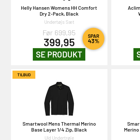
NEJ TAK!
Helly Hansen Womens HH Comfort
Acli
Dry 2-Pack, Black
Undertøjs Sæt
Før 699,95
SPAR
399,95
43%
SE PRODUKT
TILBUD
Smartwool Mens Thermal Merino
Smar
Base Layer 1/4 Zip, Black
Merino 
Uld Undertrøje