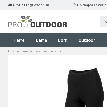
Gratis Fragt over 499
1-3 dages Leverin
Herre
Dame
Børn
Outdoor
Forside
-
Dame
-
Accessories
-
Undertøj