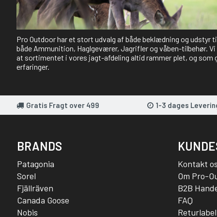
Pro Outdoor har et stort udvalg af både beklædning og udstyr t
både Ammunition, Haglgeværer, Jagrifler og våben-tilbehør. Vi 
at sortimentet i vores jagt-afdeling altid rammer plet, og som 
erfaringer.
Gratis Fragt over 499
1-3 dages Leverin
BRANDS
KUNDE
Patagonia
Kontakt o
Sorel
Om Pro-O
Fjällräven
B2B Hande
Canada Goose
FAQ
Nobis
Returlabel