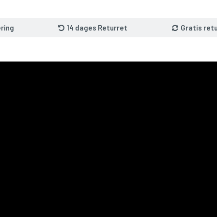
ring
14 dages Returret
Gratis ret