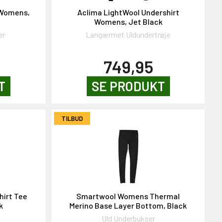
 Womens,
Aclima LightWool Undershirt
Womens, Jet Black
er
Langærmet Uldundertrøje
749,95
T
SE PRODUKT
TILBUD
hirt Tee
Smartwool Womens Thermal
k
Merino Base Layer Bottom, Black
Uld Underbukser