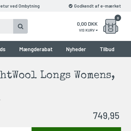
retur ved Ombytning
Godkendt af e-mærket
0
0,00
DKK
VIS KURV
ds
Mængderabat
Nyheder
Tilbud
htWool Longs Womens,
r
749,95