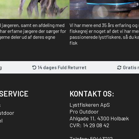
il jægeren, samt en afdeling med
Vi har mere end 35 års erfaring og
har erfarne jægere der sørger for
fiskegrej er noget af det vi har me
gerne deler ud af deres egne
passionerede lystfiskere, så du kan
fisk
g
14 dages Fuld Returret
Gratis 
SERVICE
KONTAKT OS:
Lystfiskeren ApS
s
Pro Outdoor
utdoor
Ahlgade 11, 4300 Holbæk
l
CVR: 14 29 08 42
Telefon:
59443212