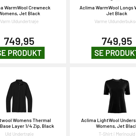
ma WarmWool Crewneck
Aclima WarmWool Longs
Womens, Jet Black
Jet Black
Varm Uldundertrøje
Varme Uldunderbuks
749,95
749,95
SE PRODUKT
SE PRODUK
twool Womens Thermal
Aclima LightWool Unders
Base Layer 1/4 Zip, Black
Womens, Jet Blac
Uld Undertrøje
T-Shirt i Merinould