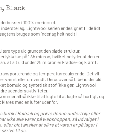
n, Black
nderbukser i 100% merinould.
inderste lag. Lightwool serien er designet til de lidt
agtens bruges som inderlag helt ned til
ære type uld grundet den bløde struktur.
rtykkelse på 17,5 micron, hvilket betyder at den er
n, at alt uld under 28 micron er kradse- og kløfrit.
ugttransporterende og temperaturregulerende. Det vil
t er varmt eller omvendt. Derudover så bibeholder uld
ket bomuld og syntetisk stof ikke gør. Lightwool
andre udendørsaktiviteter.
kommer altså ikke til at lugte til at lugte så hurtigt, og
t klares med en lufter udenfor.
es butik i Holbæk og prøve denne undertrøje eller
har ikke alle varer på webshoppen, så udvalget i
 eller blot ønsker at sikre at varen er på lager i
skrive til os.