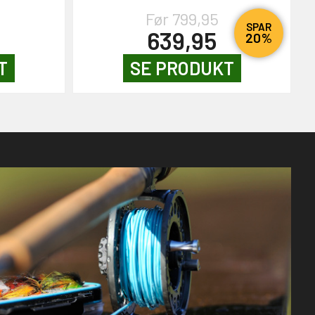
Før 799,95
SPAR
639,95
20%
T
SE PRODUKT