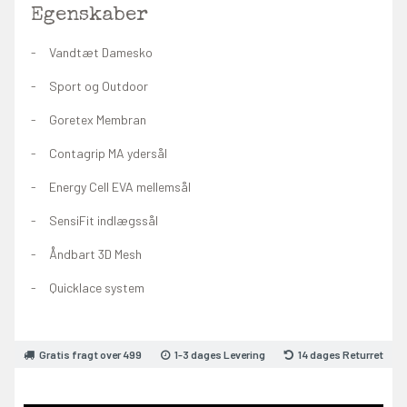
Egenskaber
Vandtæt Damesko
Sport og Outdoor
Goretex Membran
Contagrip MA ydersål
Energy Cell EVA mellemsål
SensiFit indlægssål
Åndbart 3D Mesh
Quicklace system
Gratis fragt over 499
1-3 dages Levering
14 dages Returret