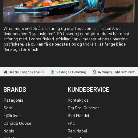
Vi har mere end 35 års erfaring og startede som en lille butik der
dengang hed "Lystfiskeren". Så fiskegrej er noget af det vi har mest
erfaring med. I vores fiskeri-afdeling har vi masser af passionerede
lystfiskere, så du kan få de bedste tips og tricks til at fange både
flere og større fisk
Gratis Fragt over 499
1-3 dages Levering
14 dages Fuld Returret
BRANDS
KUNDESERVICE
Patagonia
Kontakt os
Sorel
Om Pro-Outdoor
Fjällräven
B2B Handel
Canada Goose
FAQ
Nobis
Returlabel