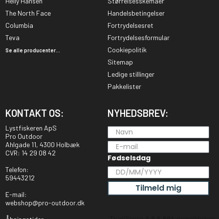
Helly Hansen
Størrelsesskemaer
The North Face
Handelsbetingelser
Columbia
Fortrydelsesret
Teva
Fortrydelsesformular
Cookiepolitik
Se alle producenter...
Sitemap
Ledige stillinger
Pakkelister
KONTAKT OS:
NYHEDSBREV:
Lystfiskeren ApS
Pro Outdoor
Ahlgade 11, 4300 Holbæk
CVR: 14 29 08 42
Fødselsdag
Telefon:
59443212
Tilmeld mig
E-mail:
webshop@pro-outdoor.dk