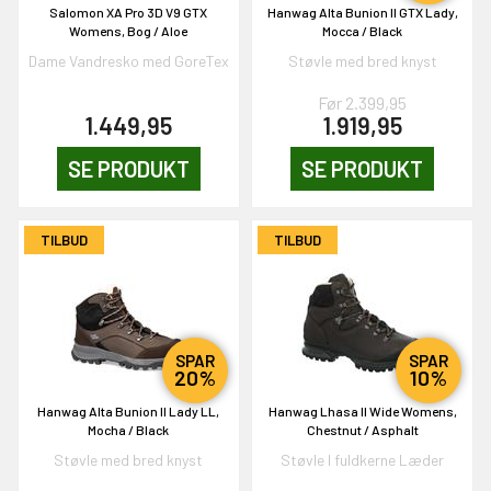
Salomon XA Pro 3D V9 GTX
Hanwag Alta Bunion II GTX Lady,
Womens, Bog / Aloe
Mocca / Black
Dame Vandresko med GoreTex
Støvle med bred knyst
Før 2.399,95
1.449,95
1.919,95
EKORT PÅ
SE PRODUKT
SE PRODUKT
en om et gavekort på
 gang om måneden
TILBUD
TILBUD
n gang
KORT
SPAR
SPAR
20%
10%
0,-
Hanwag Alta Bunion II Lady LL,
Hanwag Lhasa II Wide Womens,
Mocha / Black
Chestnut / Asphalt
Støvle med bred knyst
Støvle I fuldkerne Læder
& VIND!