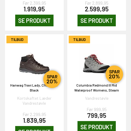
Før 2.399,95
Før 2.899,95
1.919,95
2.599,95
SE PRODUKT
SE PRODUKT
OG DELTAG!
TILBUD
TILBUD
NEJ TAK!
SPAR
20%
SPAR
20%
Hanwag Travi Lady, Chestnut /
Columbia Redmond III Mid
Black
Waterproof Womens, Steam
Kortskaftet Læder
Vandrestøvle
Vandrestøvle
Før 999,95
Før 2.299,95
799,95
1.839,95
SE PRODUKT