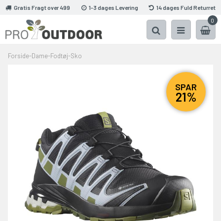
Gratis Fragt over 499
1-3 dages Levering
14 dages Fuld Returret
0
Forside
-
Dame
-
Fodtøj
-
Sko
SPAR
21%