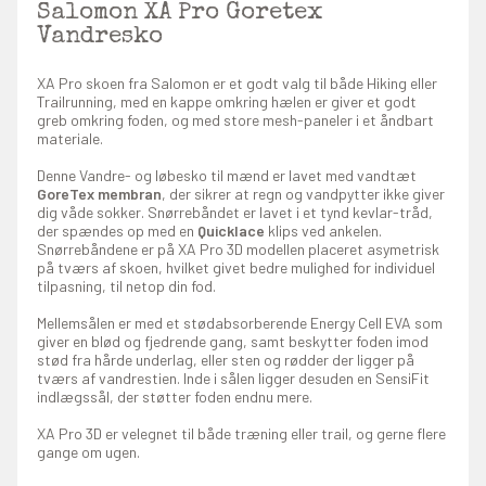
Salomon XA Pro Goretex
Vandresko
XA Pro skoen fra Salomon er et godt valg til både Hiking eller
Trailrunning, med en kappe omkring hælen er giver et godt
greb omkring foden, og med store mesh-paneler i et åndbart
materiale.
Denne Vandre- og løbesko til mænd er lavet med vandtæt
GoreTex membran
, der sikrer at regn og vandpytter ikke giver
dig våde sokker. Snørrebåndet er lavet i et tynd kevlar-tråd,
der spændes op med en
Quicklace
klips ved ankelen.
Snørrebåndene er på XA Pro 3D modellen placeret asymetrisk
på tværs af skoen, hvilket givet bedre mulighed for individuel
tilpasning, til netop din fod.
Mellemsålen er med et stødabsorberende Energy Cell EVA som
giver en blød og fjedrende gang, samt beskytter foden imod
stød fra hårde underlag, eller sten og rødder der ligger på
tværs af vandrestien. Inde i sålen ligger desuden en SensiFit
indlægssål, der støtter foden endnu mere.
XA Pro 3D er velegnet til både træning eller trail, og gerne flere
gange om ugen.