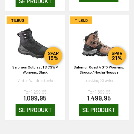
SE PRODUKT
TILBUD
TILBUD
SPAR
SPAR
15%
21%
Salomon Outblast TS CSWP
Salomon Quest 4 GTX Womens,
Womens, Black
Sirocco / Mocha Mousse
Vinter Vandrestøvle
Trekking Støvler
Før 1.299,95
Før 1.899,95
1.099,95
1.499,95
SE PRODUKT
SE PRODUKT